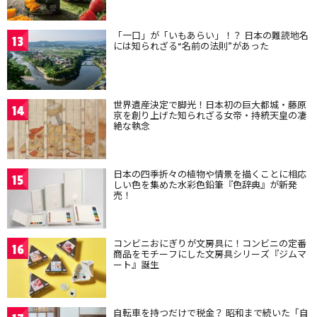
「一口」が「いもあらい」！？ 日本の難読地名
13
には知られざる“名前の法則”があった
世界遺産決定で脚光！日本初の巨大都城・藤原
14
京を創り上げた知られざる女帝・持統天皇の凄
絶な執念
日本の四季折々の植物や情景を描くことに相応
15
しい色を集めた水彩色鉛筆『色辞典』が新発
売！
コンビニおにぎりが文房具に！コンビニの定番
16
商品をモチーフにした文房具シリーズ『ジムマ
ート』誕生
自転車を持つだけで税金？ 昭和まで続いた「自