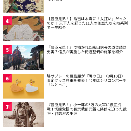
【豊臣兄弟！】秀吉は本当に「女狂い」だった
4
のか？ 天下人を彩った11人の側室たちを時系列
で一挙紹介
『豊臣兄弟！』で描かれた織田信長の道普請は
5
史実？信長が実施した街道整備の施策を紹介
鳩サブレーの豊島屋が『鳩の日』（8月10日）
6
限定グッズ詳細を発表！今年はシリコンポーチ
「はとっこ」
『豊臣兄弟！』小一郎の5万の大軍に徹底抗
7
戦！切腹覚悟で長宗我部元親に降伏を迫った武
将・谷忠澄の生涯