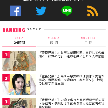
ランキング
RANKING
DAILY
WEEKLY
MONTHLY
24時間
週 間
月 間
『豊臣兄弟！』お市と柴田勝家、自刃しての最
1
期と「辞世の句」…運命を共にした２人の悲劇
『豊臣兄弟！』茶々＝悪女はほぼ創作？秀吉が
2
溺愛、豊臣家滅亡を背負わされた茶々(井上和)
の壮絶すぎる生涯
【豊臣兄弟！】22歳で散った長宗我部元親の天
3
才後継者・信親とは？武勇を奮った若武者の壮
絶な最期