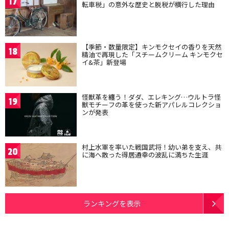
17
転車税」の意外な歴史と脱税が横行した理由
【季節・数量限定】キンモクセイの香りを天然
18
精油で再現した「スチームクリーム キンモクセ
イ&茶」新登場
怪獣革を纏う！ダダ、エレキング…ウルトラ怪
19
獣モチーフの革を使った新アパレルコレクショ
ンが発表
村上水軍を率いた戦国武将！幼い弟を支え、共
20
に海へ散った得居通幸の波乱に満ちた生涯
ランキングを表示