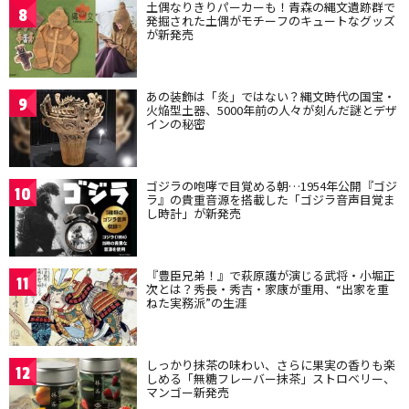
土偶なりきりパーカーも！青森の縄文遺跡群で
8
発掘された土偶がモチーフのキュートなグッズ
が新発売
あの装飾は「炎」ではない？縄文時代の国宝・
9
火焔型土器、5000年前の人々が刻んだ謎とデザ
インの秘密
ゴジラの咆哮で目覚める朝…1954年公開『ゴジ
10
ラ』の貴重音源を搭載した「ゴジラ音声目覚ま
し時計」が新発売
『豊臣兄弟！』で萩原護が演じる武将・小堀正
11
次とは？秀長・秀吉・家康が重用、“出家を重
ねた実務派”の生涯
しっかり抹茶の味わい、さらに果実の香りも楽
12
しめる「無糖フレーバー抹茶」ストロベリー、
マンゴー新発売