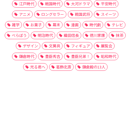
江戸時代
戦国時代
大河ドラマ
平安時代
アニメ
ロングセラー
戦国武将
スイーツ
雑学
お菓子
幕末
漫画
時代劇
テレビ
べらぼう
明治時代
織田信長
徳川家康
抹茶
デザイン
文房具
フィギュア
展覧会
鎌倉時代
豊臣秀吉
豊臣兄弟！
昭和時代
光る君へ
葛飾北斎
鎌倉殿の13人