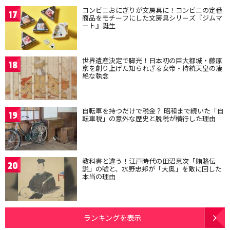
コンビニおにぎりが文房具に！コンビニの定番
17
商品をモチーフにした文房具シリーズ『ジムマ
ート』誕生
世界遺産決定で脚光！日本初の巨大都城・藤原
18
京を創り上げた知られざる女帝・持統天皇の凄
絶な執念
自転車を持つだけで税金？ 昭和まで続いた「自
19
転車税」の意外な歴史と脱税が横行した理由
教科書と違う！江戸時代の田沼意次「賄賂伝
20
説」の嘘と、水野忠邦が「大奥」を敵に回した
本当の理由
ランキングを表示