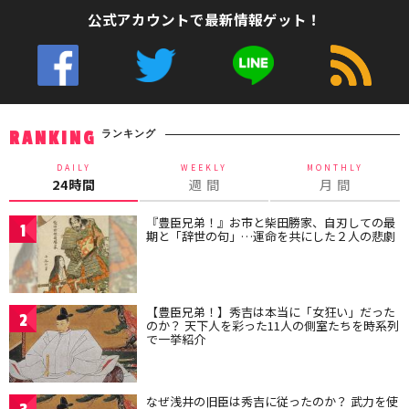
公式アカウントで最新情報ゲット！
ランキング
RANKING
DAILY
WEEKLY
MONTHLY
24時間
週 間
月 間
『豊臣兄弟！』お市と柴田勝家、自刃しての最
1
期と「辞世の句」…運命を共にした２人の悲劇
【豊臣兄弟！】秀吉は本当に「女狂い」だった
2
のか？ 天下人を彩った11人の側室たちを時系列
で一挙紹介
なぜ浅井の旧臣は秀吉に従ったのか？ 武力を使