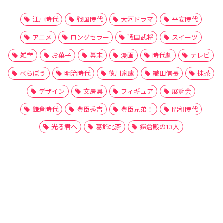
江戸時代
戦国時代
大河ドラマ
平安時代
アニメ
ロングセラー
戦国武将
スイーツ
雑学
お菓子
幕末
漫画
時代劇
テレビ
べらぼう
明治時代
徳川家康
織田信長
抹茶
デザイン
文房具
フィギュア
展覧会
鎌倉時代
豊臣秀吉
豊臣兄弟！
昭和時代
光る君へ
葛飾北斎
鎌倉殿の13人