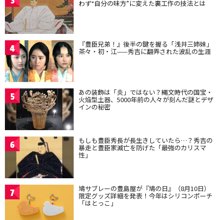
3
わず“自分の味方”に変えた裏工作の技法とは
『豊臣兄弟！』後半の鍵を握る「浅井三姉妹」
4
茶々・初・江——秀吉に翻弄された波乱の生涯
あの装飾は「炎」ではない？縄文時代の国宝・
5
火焔型土器、5000年前の人々が刻んだ謎とデザ
インの秘密
もしも豊臣秀長が長生きしていたら…？秀吉の
6
暴走と豊臣家滅亡を防げた「最強のカリスマ
性」
鳩サブレーの豊島屋が『鳩の日』（8月10日）
7
限定グッズ詳細を発表！今年はシリコンポーチ
「はとっこ」