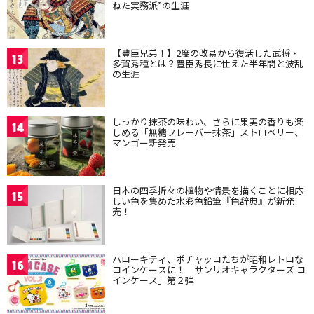
ねた実務派”の生涯
【豊臣兄弟！】2度の改易から復活した武将・
13
多賀秀種とは？豊臣秀長に仕えた半年間と波乱
の生涯
しっかり抹茶の味わい、さらに果実の香りも楽
14
しめる「無糖フレーバー抹茶」ストロベリー、
マンゴー新発売
日本の四季折々の植物や情景を描くことに相応
15
しい色を集めた水彩色鉛筆『色辞典』が新発
売！
ハローキティ、ポチャッコたちが昭和レトロな
16
コインケースに！「サンリオキャラクターズ コ
インケース」第２弾