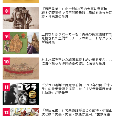
『豊臣兄弟！』小一郎の5万の大軍に徹底抗
8
戦！切腹覚悟で長宗我部元親に降伏を迫った武
将・谷忠澄の生涯
土偶なりきりパーカーも！青森の縄文遺跡群で
9
発掘された土偶がモチーフのキュートなグッズ
が新発売
村上水軍を率いた戦国武将！幼い弟を支え、共
10
に海へ散った得居通幸の波乱に満ちた生涯
ゴジラの咆哮で目覚める朝…1954年公開『ゴジ
11
ラ』の貴重音源を搭載した「ゴジラ音声目覚ま
し時計」が新発売
『豊臣兄弟！』で萩原護が演じる武将・小堀正
12
次とは？秀長・秀吉・家康が重用、“出家を重