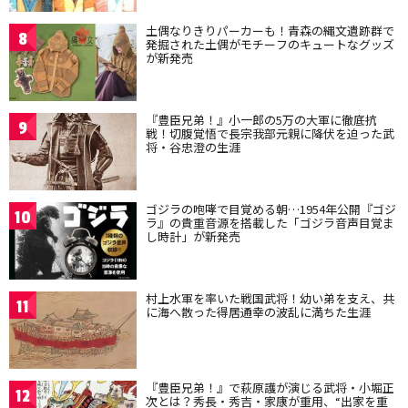
土偶なりきりパーカーも！青森の縄文遺跡群で
8
発掘された土偶がモチーフのキュートなグッズ
が新発売
『豊臣兄弟！』小一郎の5万の大軍に徹底抗
9
戦！切腹覚悟で長宗我部元親に降伏を迫った武
将・谷忠澄の生涯
ゴジラの咆哮で目覚める朝…1954年公開『ゴジ
10
ラ』の貴重音源を搭載した「ゴジラ音声目覚ま
し時計」が新発売
村上水軍を率いた戦国武将！幼い弟を支え、共
11
に海へ散った得居通幸の波乱に満ちた生涯
『豊臣兄弟！』で萩原護が演じる武将・小堀正
12
次とは？秀長・秀吉・家康が重用、“出家を重