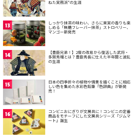
ねた実務派”の生涯
しっかり抹茶の味わい、さらに果実の香りも楽
13
しめる「無糖フレーバー抹茶」ストロベリー、
マンゴー新発売
【豊臣兄弟！】2度の改易から復活した武将・
14
多賀秀種とは？豊臣秀長に仕えた半年間と波乱
の生涯
日本の四季折々の植物や情景を描くことに相応
15
しい色を集めた水彩色鉛筆『色辞典』が新発
売！
コンビニおにぎりが文房具に！コンビニの定番
16
商品をモチーフにした文房具シリーズ『ジムマ
ート』誕生