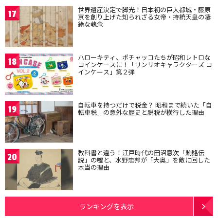
世界遺産決定で脚光！日本初の巨大都城・藤原
17
京を創り上げた知られざる女帝・持統天皇の凄
絶な執念
ハローキティ、ポチャッコたちが昭和レトロな
18
コインケースに！「サンリオキャラクターズ コ
インケース」第２弾
自転車を持つだけで税金？ 昭和まで続いた「自
19
転車税」の意外な歴史と脱税が横行した理由
教科書と違う！江戸時代の田沼意次「賄賂伝
20
説」の嘘と、水野忠邦が「大奥」を敵に回した
本当の理由
ランキングを表示