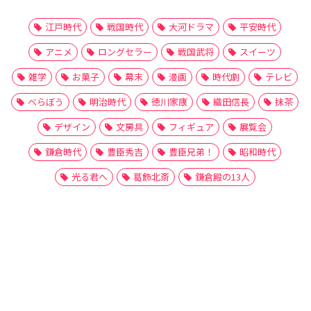
江戸時代
戦国時代
大河ドラマ
平安時代
アニメ
ロングセラー
戦国武将
スイーツ
雑学
お菓子
幕末
漫画
時代劇
テレビ
べらぼう
明治時代
徳川家康
織田信長
抹茶
デザイン
文房具
フィギュア
展覧会
鎌倉時代
豊臣秀吉
豊臣兄弟！
昭和時代
光る君へ
葛飾北斎
鎌倉殿の13人