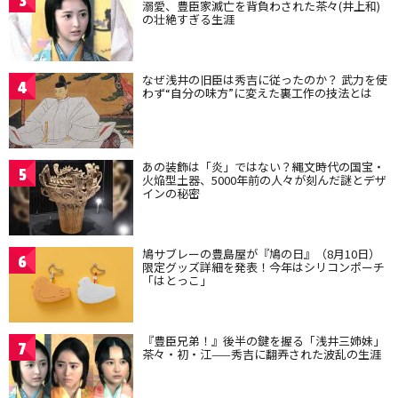
3
溺愛、豊臣家滅亡を背負わされた茶々(井上和)
の壮絶すぎる生涯
なぜ浅井の旧臣は秀吉に従ったのか？ 武力を使
4
わず“自分の味方”に変えた裏工作の技法とは
あの装飾は「炎」ではない？縄文時代の国宝・
5
火焔型土器、5000年前の人々が刻んだ謎とデザ
インの秘密
鳩サブレーの豊島屋が『鳩の日』（8月10日）
6
限定グッズ詳細を発表！今年はシリコンポーチ
「はとっこ」
『豊臣兄弟！』後半の鍵を握る「浅井三姉妹」
7
茶々・初・江——秀吉に翻弄された波乱の生涯