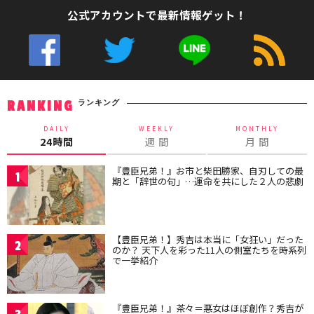
公式アカウントで最新情報ゲット！
ランキング
RANKING
DAILY
WEEKLY
MONTHLY
24時間
週 間
月 間
『豊臣兄弟！』お市と柴田勝家、自刃しての最
1
期と「辞世の句」…運命を共にした２人の悲劇
【豊臣兄弟！】秀吉は本当に「女狂い」だった
2
のか？ 天下人を彩った11人の側室たちを時系列
で一挙紹介
『豊臣兄弟！』茶々＝悪女はほぼ創作？秀吉が