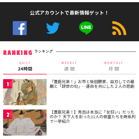
公式アカウントで最新情報ゲット！
ランキング
RANKING
DAILY
WEEKLY
MONTHLY
24時間
週 間
月 間
『豊臣兄弟！』お市と柴田勝家、自刃しての最
1
期と「辞世の句」…運命を共にした２人の悲劇
【豊臣兄弟！】秀吉は本当に「女狂い」だった
2
のか？ 天下人を彩った11人の側室たちを時系列
で一挙紹介