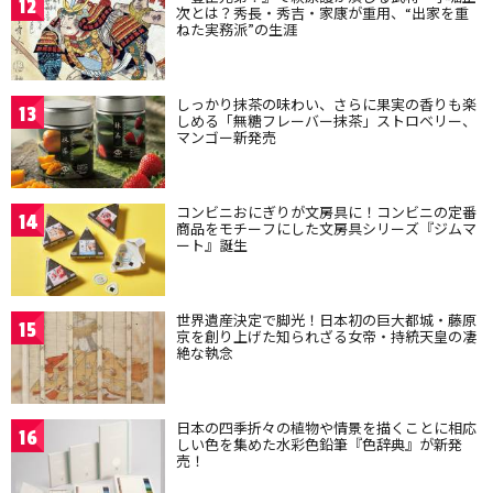
12
次とは？秀長・秀吉・家康が重用、“出家を重
ねた実務派”の生涯
しっかり抹茶の味わい、さらに果実の香りも楽
13
しめる「無糖フレーバー抹茶」ストロベリー、
マンゴー新発売
コンビニおにぎりが文房具に！コンビニの定番
14
商品をモチーフにした文房具シリーズ『ジムマ
ート』誕生
世界遺産決定で脚光！日本初の巨大都城・藤原
15
京を創り上げた知られざる女帝・持統天皇の凄
絶な執念
日本の四季折々の植物や情景を描くことに相応
16
しい色を集めた水彩色鉛筆『色辞典』が新発
売！