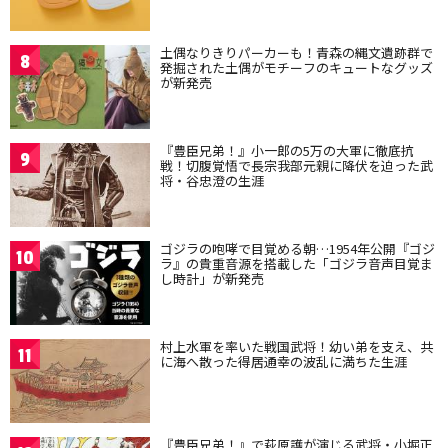
土偶なりきりパーカーも！青森の縄文遺跡群で
8
発掘された土偶がモチーフのキュートなグッズ
が新発売
『豊臣兄弟！』小一郎の5万の大軍に徹底抗
9
戦！切腹覚悟で長宗我部元親に降伏を迫った武
将・谷忠澄の生涯
ゴジラの咆哮で目覚める朝…1954年公開『ゴジ
10
ラ』の貴重音源を搭載した「ゴジラ音声目覚ま
し時計」が新発売
村上水軍を率いた戦国武将！幼い弟を支え、共
11
に海へ散った得居通幸の波乱に満ちた生涯
『豊臣兄弟！』で萩原護が演じる武将・小堀正