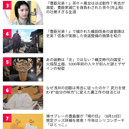
『豊臣兄弟！』茶々＝悪女はほぼ創作？秀吉が
3
溺愛、豊臣家滅亡を背負わされた茶々(井上和)
の壮絶すぎる生涯
『豊臣兄弟！』で描かれた織田信長の道普請は
4
史実？信長が実施した街道整備の施策を紹介
あの装飾は「炎」ではない？縄文時代の国宝・
5
火焔型土器、5000年前の人々が刻んだ謎とデザ
インの秘密
なぜ浅井の旧臣は秀吉に従ったのか？ 武力を使
6
わず“自分の味方”に変えた裏工作の技法とは
鳩サブレーの豊島屋が『鳩の日』（8月10日）
7
限定グッズ詳細を発表！今年はシリコンポーチ
「はとっこ」