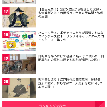
【豊臣兄弟！】2度の改易から復活した武将・
17
多賀秀種とは？豊臣秀長に仕えた半年間と波乱
の生涯
ハローキティ、ポチャッコたちが昭和レトロな
18
コインケースに！「サンリオキャラクターズ コ
インケース」第２弾
自転車を持つだけで税金？ 昭和まで続いた「自
19
転車税」の意外な歴史と脱税が横行した理由
教科書と違う！江戸時代の田沼意次「賄賂伝
20
説」の嘘と、水野忠邦が「大奥」を敵に回した
本当の理由
ランキングを表示