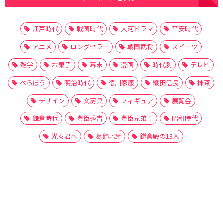
江戸時代
戦国時代
大河ドラマ
平安時代
アニメ
ロングセラー
戦国武将
スイーツ
雑学
お菓子
幕末
漫画
時代劇
テレビ
べらぼう
明治時代
徳川家康
織田信長
抹茶
デザイン
文房具
フィギュア
展覧会
鎌倉時代
豊臣秀吉
豊臣兄弟！
昭和時代
光る君へ
葛飾北斎
鎌倉殿の13人