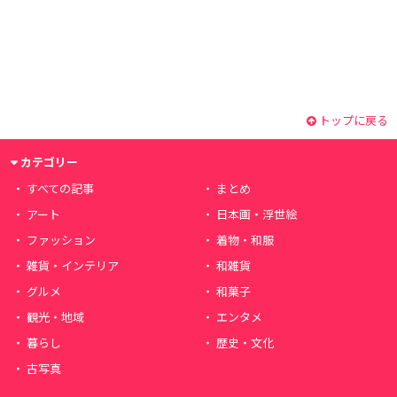
トップに戻る
カテゴリー
すべての記事
まとめ
アート
日本画・浮世絵
ファッション
着物・和服
雑貨・インテリア
和雑貨
グルメ
和菓子
観光・地域
エンタメ
暮らし
歴史・文化
古写真