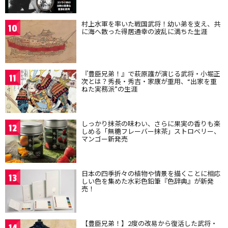
村上水軍を率いた戦国武将！幼い弟を支え、共
10
に海へ散った得居通幸の波乱に満ちた生涯
『豊臣兄弟！』で萩原護が演じる武将・小堀正
11
次とは？秀長・秀吉・家康が重用、“出家を重
ねた実務派”の生涯
しっかり抹茶の味わい、さらに果実の香りも楽
12
しめる「無糖フレーバー抹茶」ストロベリー、
マンゴー新発売
日本の四季折々の植物や情景を描くことに相応
13
しい色を集めた水彩色鉛筆『色辞典』が新発
売！
【豊臣兄弟！】2度の改易から復活した武将・