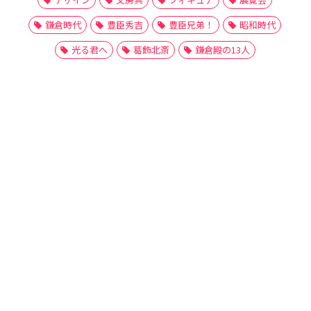
鎌倉時代
豊臣秀吉
豊臣兄弟！
昭和時代
光る君へ
葛飾北斎
鎌倉殿の13人