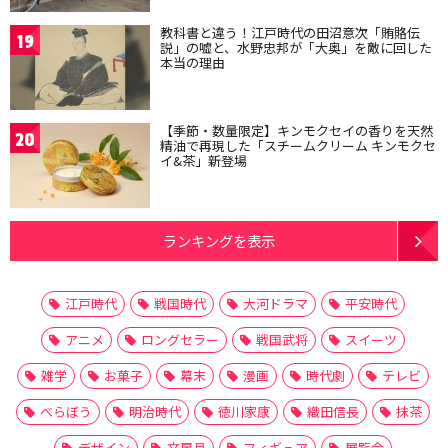
教科書と違う！江戸時代の田沼意次「賄賂伝
19
説」の嘘と、水野忠邦が「大奥」を敵に回した
本当の理由
【季節・数量限定】キンモクセイの香りを天然
20
精油で再現した「スチームクリーム キンモクセ
イ&茶」新登場
ランキングを表示
江戸時代
戦国時代
大河ドラマ
平安時代
アニメ
ロングセラー
戦国武将
スイーツ
雑学
お菓子
幕末
漫画
時代劇
テレビ
べらぼう
明治時代
徳川家康
織田信長
抹茶
デザイン
文房具
フィギュア
展覧会