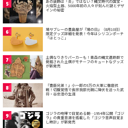
あの装飾は「炎」ではない？縄文時代の国宝・
5
火焔型土器、5000年前の人々が刻んだ謎とデザ
インの秘密
鳩サブレーの豊島屋が『鳩の日』（8月10日）
6
限定グッズ詳細を発表！今年はシリコンポーチ
「はとっこ」
土偶なりきりパーカーも！青森の縄文遺跡群で
7
発掘された土偶がモチーフのキュートなグッズ
が新発売
『豊臣兄弟！』小一郎の5万の大軍に徹底抗
8
戦！切腹覚悟で長宗我部元親に降伏を迫った武
将・谷忠澄の生涯
ゴジラの咆哮で目覚める朝…1954年公開『ゴジ
9
ラ』の貴重音源を搭載した「ゴジラ音声目覚ま
し時計」が新発売