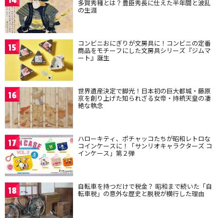
14
多賀秀種とは？豊臣秀長に仕えた半年間と波乱
の生涯
コンビニおにぎりが文房具に！コンビニの定番
15
商品をモチーフにした文房具シリーズ『ジムマ
ート』誕生
世界遺産決定で脚光！日本初の巨大都城・藤原
16
京を創り上げた知られざる女帝・持統天皇の凄
絶な執念
ハローキティ、ポチャッコたちが昭和レトロな
17
コインケースに！「サンリオキャラクターズ コ
インケース」第２弾
自転車を持つだけで税金？ 昭和まで続いた「自
18
転車税」の意外な歴史と脱税が横行した理由