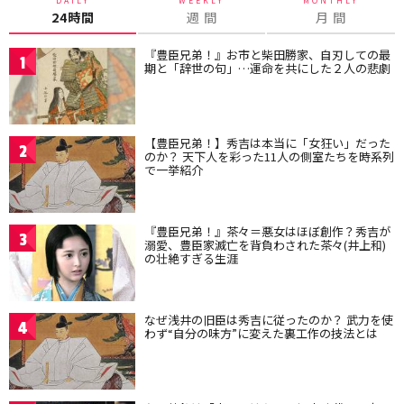
DAILY
WEEKLY
MONTHLY
24時間
週 間
月 間
『豊臣兄弟！』お市と柴田勝家、自刃しての最
1
期と「辞世の句」…運命を共にした２人の悲劇
【豊臣兄弟！】秀吉は本当に「女狂い」だった
2
のか？ 天下人を彩った11人の側室たちを時系列
で一挙紹介
『豊臣兄弟！』茶々＝悪女はほぼ創作？秀吉が
3
溺愛、豊臣家滅亡を背負わされた茶々(井上和)
の壮絶すぎる生涯
なぜ浅井の旧臣は秀吉に従ったのか？ 武力を使
4
わず“自分の味方”に変えた裏工作の技法とは