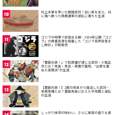
村上水軍を率いた戦国武将！幼い弟を支え、共
10
に海へ散った得居通幸の波乱に満ちた生涯
ゴジラの咆哮で目覚める朝…1954年公開『ゴジ
11
ラ』の貴重音源を搭載した「ゴジラ音声目覚ま
し時計」が新発売
『豊臣兄弟！』で萩原護が演じる武将・小堀正
12
次とは？秀長・秀吉・家康が重用、“出家を重
ねた実務派”の生涯
【豊臣兄弟！】2度の改易から復活した武将・
13
多賀秀種とは？豊臣秀長に仕えた半年間と波乱
の生涯
しっかり抹茶の味わい、さらに果実の香りも楽