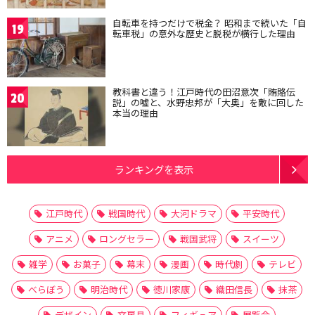
自転車を持つだけで税金？ 昭和まで続いた「自
19
転車税」の意外な歴史と脱税が横行した理由
教科書と違う！江戸時代の田沼意次「賄賂伝
20
説」の嘘と、水野忠邦が「大奥」を敵に回した
本当の理由
ランキングを表示
江戸時代
戦国時代
大河ドラマ
平安時代
アニメ
ロングセラー
戦国武将
スイーツ
雑学
お菓子
幕末
漫画
時代劇
テレビ
べらぼう
明治時代
徳川家康
織田信長
抹茶
デザイン
文房具
フィギュア
展覧会