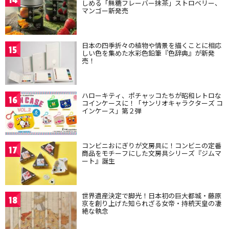
14
しめる「無糖フレーバー抹茶」ストロベリー、
マンゴー新発売
日本の四季折々の植物や情景を描くことに相応
15
しい色を集めた水彩色鉛筆『色辞典』が新発
売！
ハローキティ、ポチャッコたちが昭和レトロな
16
コインケースに！「サンリオキャラクターズ コ
インケース」第２弾
コンビニおにぎりが文房具に！コンビニの定番
17
商品をモチーフにした文房具シリーズ『ジムマ
ート』誕生
世界遺産決定で脚光！日本初の巨大都城・藤原
18
京を創り上げた知られざる女帝・持統天皇の凄
絶な執念