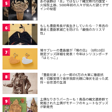
あの装飾は「炎」ではない？縄文時代の国宝・
5
火焔型土器、5000年前の人々が刻んだ謎とデザ
インの秘密
もしも豊臣秀長が長生きしていたら…？秀吉の
6
暴走と豊臣家滅亡を防げた「最強のカリスマ
性」
鳩サブレーの豊島屋が『鳩の日』（8月10日）
7
限定グッズ詳細を発表！今年はシリコンポーチ
「はとっこ」
『豊臣兄弟！』小一郎の5万の大軍に徹底抗
8
戦！切腹覚悟で長宗我部元親に降伏を迫った武
将・谷忠澄の生涯
土偶なりきりパーカーも！青森の縄文遺跡群で
9
発掘された土偶がモチーフのキュートなグッズ
が新発売