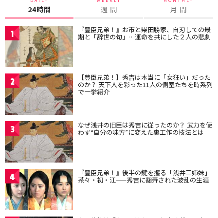
DAILY
WEEKLY
MONTHLY
24時間
週 間
月 間
『豊臣兄弟！』お市と柴田勝家、自刃しての最
1
期と「辞世の句」…運命を共にした２人の悲劇
【豊臣兄弟！】秀吉は本当に「女狂い」だった
2
のか？ 天下人を彩った11人の側室たちを時系列
で一挙紹介
なぜ浅井の旧臣は秀吉に従ったのか？ 武力を使
3
わず“自分の味方”に変えた裏工作の技法とは
『豊臣兄弟！』後半の鍵を握る「浅井三姉妹」
4
茶々・初・江——秀吉に翻弄された波乱の生涯