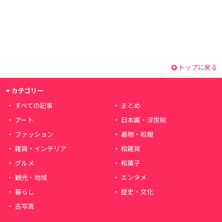
トップに戻る
カテゴリー
すべての記事
まとめ
アート
日本画・浮世絵
ファッション
着物・和服
雑貨・インテリア
和雑貨
グルメ
和菓子
観光・地域
エンタメ
暮らし
歴史・文化
古写真