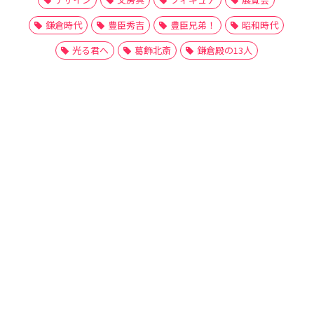
鎌倉時代
豊臣秀吉
豊臣兄弟！
昭和時代
光る君へ
葛飾北斎
鎌倉殿の13人