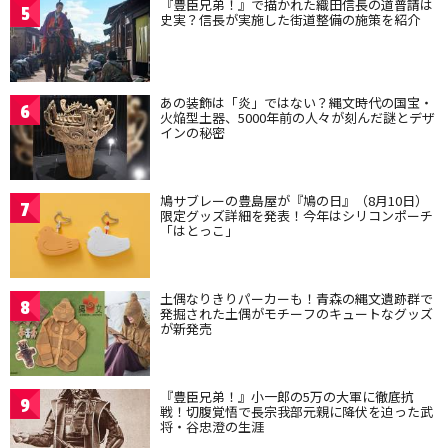
『豊臣兄弟！』で描かれた織田信長の道普請は
5
史実？信長が実施した街道整備の施策を紹介
あの装飾は「炎」ではない？縄文時代の国宝・
6
火焔型土器、5000年前の人々が刻んだ謎とデザ
インの秘密
鳩サブレーの豊島屋が『鳩の日』（8月10日）
7
限定グッズ詳細を発表！今年はシリコンポーチ
「はとっこ」
土偶なりきりパーカーも！青森の縄文遺跡群で
8
発掘された土偶がモチーフのキュートなグッズ
が新発売
『豊臣兄弟！』小一郎の5万の大軍に徹底抗
9
戦！切腹覚悟で長宗我部元親に降伏を迫った武
将・谷忠澄の生涯