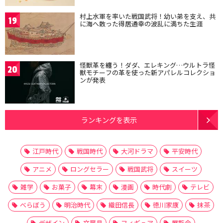
村上水軍を率いた戦国武将！幼い弟を支え、共
19
に海へ散った得居通幸の波乱に満ちた生涯
怪獣革を纏う！ダダ、エレキング…ウルトラ怪
20
獣モチーフの革を使った新アパレルコレクショ
ンが発表
ランキングを表示
江戸時代
戦国時代
大河ドラマ
平安時代
アニメ
ロングセラー
戦国武将
スイーツ
雑学
お菓子
幕末
漫画
時代劇
テレビ
べらぼう
明治時代
織田信長
徳川家康
抹茶
デザイン
文房具
フィギュア
展覧会