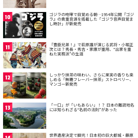
ゴジラの咆哮で目覚める朝…1954年公開『ゴジ
10
ラ』の貴重音源を搭載した「ゴジラ音声目覚ま
し時計」が新発売
『豊臣兄弟！』で萩原護が演じる武将・小堀正
11
次とは？秀長・秀吉・家康が重用、“出家を重
ねた実務派”の生涯
しっかり抹茶の味わい、さらに果実の香りも楽
12
しめる「無糖フレーバー抹茶」ストロベリー、
マンゴー新発売
「一口」が「いもあらい」！？ 日本の難読地名
13
には知られざる“名前の法則”があった
世界遺産決定で脚光！日本初の巨大都城・藤原