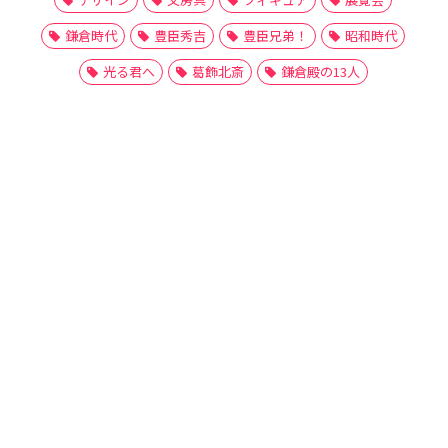
鎌倉時代
豊臣秀吉
豊臣兄弟！
昭和時代
光る君へ
葛飾北斎
鎌倉殿の13人