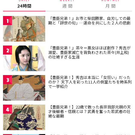
DAILY
WEEKLY
MONTHLY
24時間
週 間
月 間
『豊臣兄弟！』お市と柴田勝家、自刃しての最
1
期と「辞世の句」…運命を共にした２人の悲劇
『豊臣兄弟！』茶々＝悪女はほぼ創作？秀吉が
2
溺愛、豊臣家滅亡を背負わされた茶々(井上和)
の壮絶すぎる生涯
【豊臣兄弟！】秀吉は本当に「女狂い」だった
3
のか？ 天下人を彩った11人の側室たちを時系列
で一挙紹介
【豊臣兄弟！】22歳で散った長宗我部元親の天
4
才後継者・信親とは？武勇を奮った若武者の壮
絶な最期