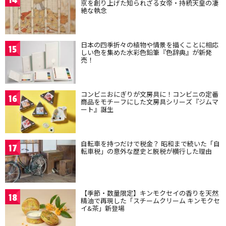
14
京を創り上げた知られざる女帝・持統天皇の凄
絶な執念
日本の四季折々の植物や情景を描くことに相応
15
しい色を集めた水彩色鉛筆『色辞典』が新発
売！
コンビニおにぎりが文房具に！コンビニの定番
16
商品をモチーフにした文房具シリーズ『ジムマ
ート』誕生
自転車を持つだけで税金？ 昭和まで続いた「自
17
転車税」の意外な歴史と脱税が横行した理由
【季節・数量限定】キンモクセイの香りを天然
18
精油で再現した「スチームクリーム キンモクセ
イ&茶」新登場