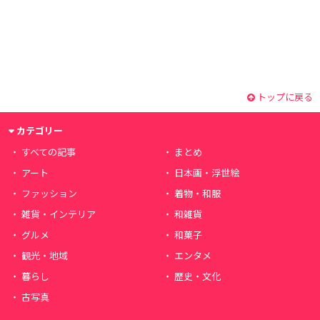
トップに戻る
カテゴリー
すべての記事
まとめ
アート
日本画・浮世絵
ファッション
着物・和服
雑貨・インテリア
和雑貨
グルメ
和菓子
観光・地域
エンタメ
暮らし
歴史・文化
古写真