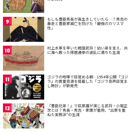
もしも豊臣秀長が長生きしていたら…？秀吉の
9
暴走と豊臣家滅亡を防げた「最強のカリスマ
性」
村上水軍を率いた戦国武将！幼い弟を支え、共
10
に海へ散った得居通幸の波乱に満ちた生涯
ゴジラの咆哮で目覚める朝…1954年公開『ゴジ
11
ラ』の貴重音源を搭載した「ゴジラ音声目覚ま
し時計」が新発売
『豊臣兄弟！』で萩原護が演じる武将・小堀正
12
次とは？秀長・秀吉・家康が重用、“出家を重
ねた実務派”の生涯