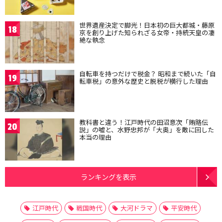
世界遺産決定で脚光！日本初の巨大都城・藤原
18
京を創り上げた知られざる女帝・持統天皇の凄
絶な執念
自転車を持つだけで税金？ 昭和まで続いた「自
19
転車税」の意外な歴史と脱税が横行した理由
教科書と違う！江戸時代の田沼意次「賄賂伝
20
説」の嘘と、水野忠邦が「大奥」を敵に回した
本当の理由
ランキングを表示
江戸時代
戦国時代
大河ドラマ
平安時代