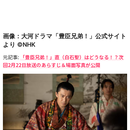
画像：大河ドラマ「豊臣兄弟！」公式サイト
より ©️NHK
元記事:
「豊臣兄弟！」直（白石聖）はどうなる！？次
回2月22日放送のあらすじ＆場面写真が公開