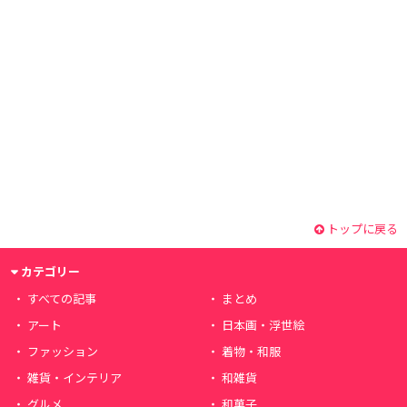
トップに戻る
カテゴリー
すべての記事
まとめ
アート
日本画・浮世絵
ファッション
着物・和服
雑貨・インテリア
和雑貨
グルメ
和菓子