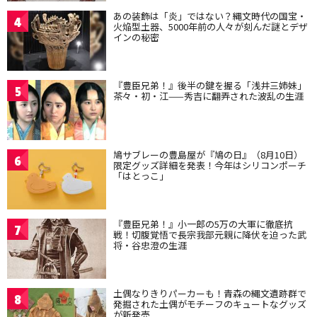
あの装飾は「炎」ではない？縄文時代の国宝・
4
火焔型土器、5000年前の人々が刻んだ謎とデザ
インの秘密
『豊臣兄弟！』後半の鍵を握る「浅井三姉妹」
5
茶々・初・江——秀吉に翻弄された波乱の生涯
鳩サブレーの豊島屋が『鳩の日』（8月10日）
6
限定グッズ詳細を発表！今年はシリコンポーチ
「はとっこ」
『豊臣兄弟！』小一郎の5万の大軍に徹底抗
7
戦！切腹覚悟で長宗我部元親に降伏を迫った武
将・谷忠澄の生涯
土偶なりきりパーカーも！青森の縄文遺跡群で
8
発掘された土偶がモチーフのキュートなグッズ
が新発売