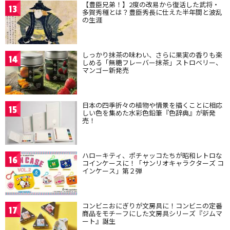
【豊臣兄弟！】2度の改易から復活した武将・
13
多賀秀種とは？豊臣秀長に仕えた半年間と波乱
の生涯
しっかり抹茶の味わい、さらに果実の香りも楽
14
しめる「無糖フレーバー抹茶」ストロベリー、
マンゴー新発売
日本の四季折々の植物や情景を描くことに相応
15
しい色を集めた水彩色鉛筆『色辞典』が新発
売！
ハローキティ、ポチャッコたちが昭和レトロな
16
コインケースに！「サンリオキャラクターズ コ
インケース」第２弾
コンビニおにぎりが文房具に！コンビニの定番
17
商品をモチーフにした文房具シリーズ『ジムマ
ート』誕生