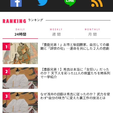
ランキング
RANKING
DAILY
WEEKLY
MONTHLY
24時間
週 間
月 間
『豊臣兄弟！』お市と柴田勝家、自刃しての最
1
期と「辞世の句」…運命を共にした２人の悲劇
【豊臣兄弟！】秀吉は本当に「女狂い」だった
2
のか？ 天下人を彩った11人の側室たちを時系列
で一挙紹介
なぜ浅井の旧臣は秀吉に従ったのか？ 武力を使
3
わず“自分の味方”に変えた裏工作の技法とは