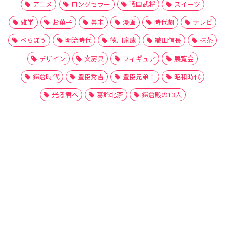
アニメ
ロングセラー
戦国武将
スイーツ
雑学
お菓子
幕末
漫画
時代劇
テレビ
べらぼう
明治時代
徳川家康
織田信長
抹茶
デザイン
文房具
フィギュア
展覧会
鎌倉時代
豊臣秀吉
豊臣兄弟！
昭和時代
光る君へ
葛飾北斎
鎌倉殿の13人