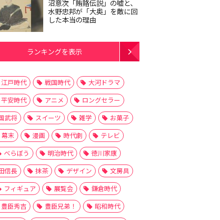
沼意次「賄賂伝説」の嘘と、
水野忠邦が「大奥」を敵に回
した本当の理由
ランキングを表示
江戸時代
戦国時代
大河ドラマ
平安時代
アニメ
ロングセラー
国武将
スイーツ
雑学
お菓子
幕末
漫画
時代劇
テレビ
べらぼう
明治時代
徳川家康
田信長
抹茶
デザイン
文房具
フィギュア
展覧会
鎌倉時代
豊臣秀吉
豊臣兄弟！
昭和時代