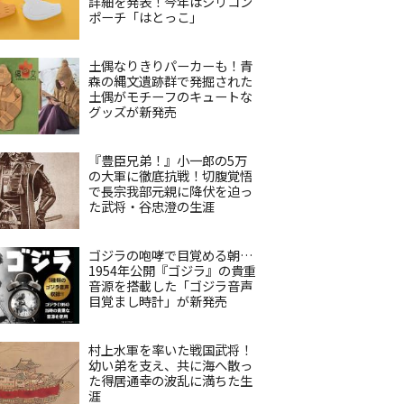
詳細を発表！今年はシリコン
ポーチ「はとっこ」
土偶なりきりパーカーも！青
森の縄文遺跡群で発掘された
土偶がモチーフのキュートな
グッズが新発売
『豊臣兄弟！』小一郎の5万
の大軍に徹底抗戦！切腹覚悟
で長宗我部元親に降伏を迫っ
た武将・谷忠澄の生涯
ゴジラの咆哮で目覚める朝…
1954年公開『ゴジラ』の貴重
音源を搭載した「ゴジラ音声
目覚まし時計」が新発売
村上水軍を率いた戦国武将！
幼い弟を支え、共に海へ散っ
た得居通幸の波乱に満ちた生
涯