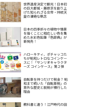
世界遺産決定で脚光！日本初
の巨大都城・藤原京を創り上
げた知られざる女帝・持統天
皇の凄絶な執念
日本の四季折々の植物や情景
を描くことに相応しい色を集
めた水彩色鉛筆『色辞典』が
新発売！
ハローキティ、ポチャッコた
ちが昭和レトロなコインケー
スに！「サンリオキャラクタ
ーズ コインケース」第２弾
自転車を持つだけで税金？ 昭
和まで続いた「自転車税」の
意外な歴史と脱税が横行した
理由
教科書と違う！江戸時代の田