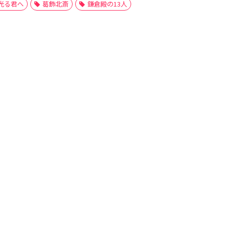
光る君へ
葛飾北斎
鎌倉殿の13人