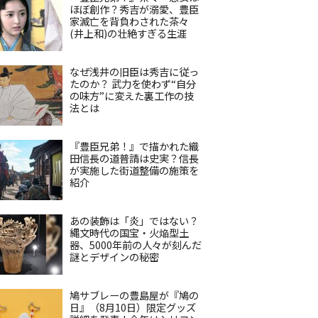
ほぼ創作？秀吉が溺愛、豊臣
家滅亡を背負わされた茶々
(井上和)の壮絶すぎる生涯
なぜ浅井の旧臣は秀吉に従っ
たのか？ 武力を使わず“自分
の味方”に変えた裏工作の技
法とは
『豊臣兄弟！』で描かれた織
田信長の道普請は史実？信長
が実施した街道整備の施策を
紹介
あの装飾は「炎」ではない？
縄文時代の国宝・火焔型土
器、5000年前の人々が刻んだ
謎とデザインの秘密
鳩サブレーの豊島屋が『鳩の
日』（8月10日）限定グッズ