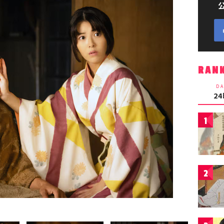
RAN
DA
2
1
2