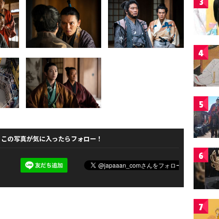
3
4
5
この写真が気に入ったらフォロー！
6
7