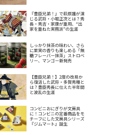
『豊臣兄弟！』で萩原護が演
じる武将・小堀正次とは？秀
長・秀吉・家康が重用、“出
家を重ねた実務派”の生涯
しっかり抹茶の味わい、さら
に果実の香りも楽しめる「無
糖フレーバー抹茶」ストロベ
リー、マンゴー新発売
【豊臣兄弟！】2度の改易か
ら復活した武将・多賀秀種と
は？豊臣秀長に仕えた半年間
と波乱の生涯
コンビニおにぎりが文房具
に！コンビニの定番商品をモ
チーフにした文房具シリーズ
『ジムマート』誕生