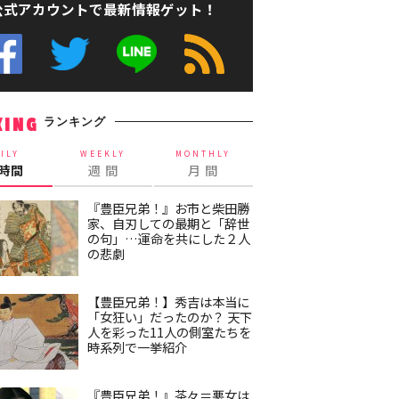
公式アカウントで最新情報ゲット！
ランキング
KING
ILY
WEEKLY
MONTHLY
4時間
週 間
月 間
『豊臣兄弟！』お市と柴田勝
家、自刃しての最期と「辞世
の句」…運命を共にした２人
の悲劇
【豊臣兄弟！】秀吉は本当に
「女狂い」だったのか？ 天下
人を彩った11人の側室たちを
時系列で一挙紹介
『豊臣兄弟！』茶々＝悪女は