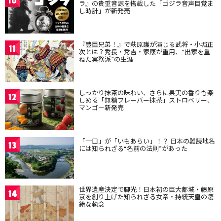
10
ラ』の貴重音源を搭載した「ゴジラ音声目覚ま
し時計」が新発売
『豊臣兄弟！』で萩原護が演じる武将・小堀正
11
次とは？秀長・秀吉・家康が重用、“出家を重
ねた実務派”の生涯
しっかり抹茶の味わい、さらに果実の香りも楽
12
しめる「無糖フレーバー抹茶」ストロベリー、
マンゴー新発売
「一口」が「いもあらい」！？ 日本の難読地名
13
には知られざる“名前の法則”があった
世界遺産決定で脚光！日本初の巨大都城・藤原
14
京を創り上げた知られざる女帝・持統天皇の凄
絶な執念