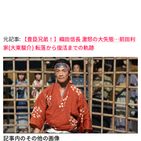
元記事:
【豊臣兄弟！】織田信長 激怒の大失態…前田利
家(大東駿介) 転落から復活までの軌跡
記事内のその他の画像