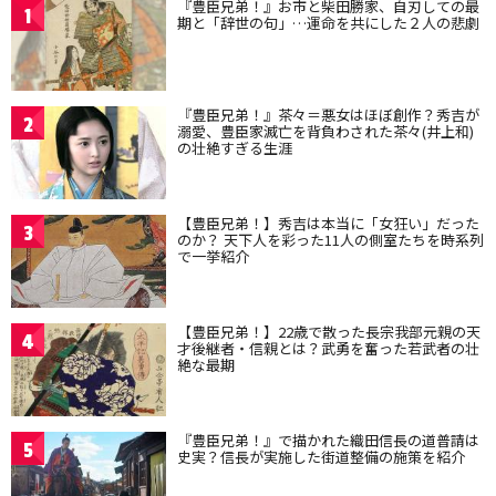
『豊臣兄弟！』お市と柴田勝家、自刃しての最
1
期と「辞世の句」…運命を共にした２人の悲劇
『豊臣兄弟！』茶々＝悪女はほぼ創作？秀吉が
2
溺愛、豊臣家滅亡を背負わされた茶々(井上和)
の壮絶すぎる生涯
【豊臣兄弟！】秀吉は本当に「女狂い」だった
3
のか？ 天下人を彩った11人の側室たちを時系列
で一挙紹介
【豊臣兄弟！】22歳で散った長宗我部元親の天
4
才後継者・信親とは？武勇を奮った若武者の壮
絶な最期
『豊臣兄弟！』で描かれた織田信長の道普請は
5
史実？信長が実施した街道整備の施策を紹介