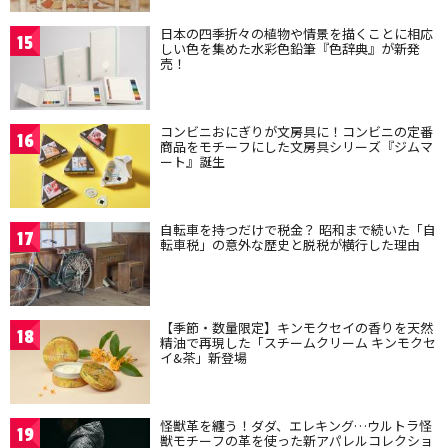
日本の四季折々の植物や情景を描くことに相応
15
しい色を集めた水彩色鉛筆『色辞典』が新発
売！
コンビニおにぎりが文房具に！コンビニの定番
16
商品をモチーフにした文房具シリーズ『ジムマ
ート』誕生
自転車を持つだけで税金？ 昭和まで続いた「自
17
転車税」の意外な歴史と脱税が横行した理由
【季節・数量限定】キンモクセイの香りを天然
18
精油で再現した「スチームクリーム キンモクセ
イ&茶」新登場
怪獣革を纏う！ダダ、エレキング…ウルトラ怪
19
獣モチーフの革を使った新アパレルコレクショ