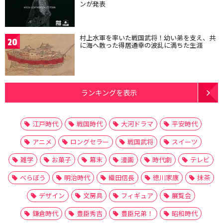
ンが発表
村上水軍を率いた戦国武将！幼い弟を支え、共
20
に海へ散った得居通幸の波乱に満ちた生涯
ランキングを表示
江戸時代
戦国時代
大河ドラマ
平安時代
アニメ
ロングセラー
戦国武将
スイーツ
雑学
お菓子
幕末
漫画
時代劇
テレビ
べらぼう
明治時代
織田信長
徳川家康
抹茶
デザイン
文房具
フィギュア
展覧会
鎌倉時代
豊臣秀吉
豊臣兄弟！
昭和時代