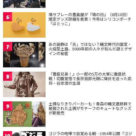
鳩サブレーの豊島屋が『鳩の日』（8月10日）
6
限定グッズ詳細を発表！今年はシリコンポーチ
「はとっこ」
あの装飾は「炎」ではない？縄文時代の国宝・
7
火焔型土器、5000年前の人々が刻んだ謎とデザ
インの秘密
『豊臣兄弟！』小一郎の5万の大軍に徹底抗
8
戦！切腹覚悟で長宗我部元親に降伏を迫った武
将・谷忠澄の生涯
土偶なりきりパーカーも！青森の縄文遺跡群で
9
発掘された土偶がモチーフのキュートなグッズ
が新発売
ゴジラの咆哮で目覚める朝…1954年公開『ゴジ