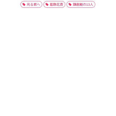
光る君へ
葛飾北斎
鎌倉殿の13人