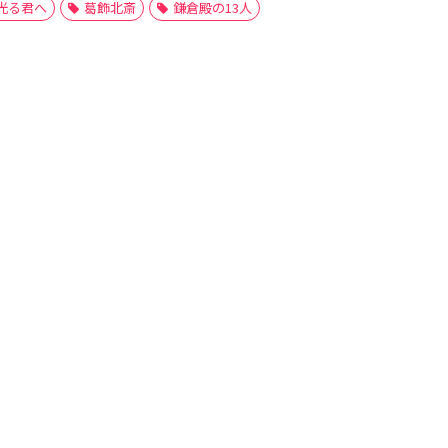
光る君へ
葛飾北斎
鎌倉殿の13人