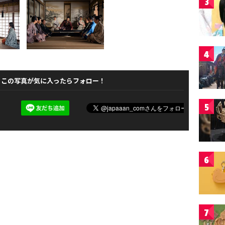
3
4
この写真が気に入ったらフォロー！
5
6
7