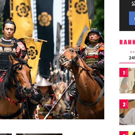
RAN
DA
2
1
2