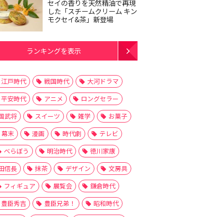
セイの香りを天然精油で再現
した「スチームクリーム キン
モクセイ&茶」新登場
ランキングを表示
江戸時代
戦国時代
大河ドラマ
平安時代
アニメ
ロングセラー
国武将
スイーツ
雑学
お菓子
幕末
漫画
時代劇
テレビ
べらぼう
明治時代
徳川家康
田信長
抹茶
デザイン
文房具
フィギュア
展覧会
鎌倉時代
豊臣秀吉
豊臣兄弟！
昭和時代