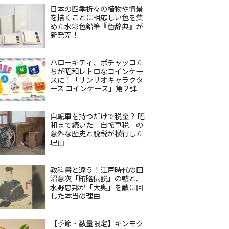
日本の四季折々の植物や情景
を描くことに相応しい色を集
めた水彩色鉛筆『色辞典』が
新発売！
ハローキティ、ポチャッコた
ちが昭和レトロなコインケー
スに！「サンリオキャラクタ
ーズ コインケース」第２弾
自転車を持つだけで税金？ 昭
和まで続いた「自転車税」の
意外な歴史と脱税が横行した
理由
教科書と違う！江戸時代の田
沼意次「賄賂伝説」の嘘と、
水野忠邦が「大奥」を敵に回
した本当の理由
【季節・数量限定】キンモク