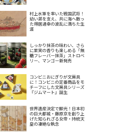
村上水軍を率いた戦国武将！
幼い弟を支え、共に海へ散っ
た得居通幸の波乱に満ちた生
涯
しっかり抹茶の味わい、さら
に果実の香りも楽しめる「無
糖フレーバー抹茶」ストロベ
リー、マンゴー新発売
コンビニおにぎりが文房具
に！コンビニの定番商品をモ
チーフにした文房具シリーズ
『ジムマート』誕生
世界遺産決定で脚光！日本初
の巨大都城・藤原京を創り上
げた知られざる女帝・持統天
皇の凄絶な執念