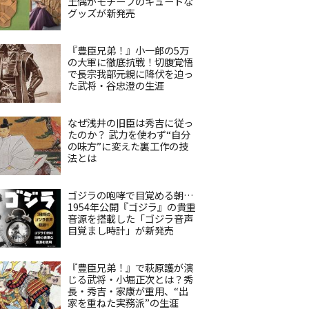
土偶がモチーフのキュートな
グッズが新発売
『豊臣兄弟！』小一郎の5万
の大軍に徹底抗戦！切腹覚悟
で長宗我部元親に降伏を迫っ
た武将・谷忠澄の生涯
なぜ浅井の旧臣は秀吉に従っ
たのか？ 武力を使わず“自分
の味方”に変えた裏工作の技
法とは
ゴジラの咆哮で目覚める朝…
1954年公開『ゴジラ』の貴重
音源を搭載した「ゴジラ音声
目覚まし時計」が新発売
『豊臣兄弟！』で萩原護が演
じる武将・小堀正次とは？秀
長・秀吉・家康が重用、“出
家を重ねた実務派”の生涯