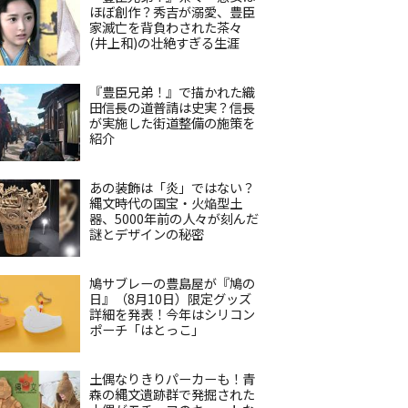
ほぼ創作？秀吉が溺愛、豊臣
家滅亡を背負わされた茶々
(井上和)の壮絶すぎる生涯
『豊臣兄弟！』で描かれた織
田信長の道普請は史実？信長
が実施した街道整備の施策を
紹介
あの装飾は「炎」ではない？
縄文時代の国宝・火焔型土
器、5000年前の人々が刻んだ
謎とデザインの秘密
鳩サブレーの豊島屋が『鳩の
日』（8月10日）限定グッズ
詳細を発表！今年はシリコン
ポーチ「はとっこ」
土偶なりきりパーカーも！青
森の縄文遺跡群で発掘された