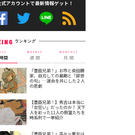
公式アカウントで最新情報ゲット！
ランキング
KING
ILY
WEEKLY
MONTHLY
4時間
週 間
月 間
『豊臣兄弟！』お市と柴田勝
家、自刃しての最期と「辞世
の句」…運命を共にした２人
の悲劇
【豊臣兄弟！】秀吉は本当に
「女狂い」だったのか？ 天下
人を彩った11人の側室たちを
時系列で一挙紹介
『豊臣兄弟！』茶々＝悪女は