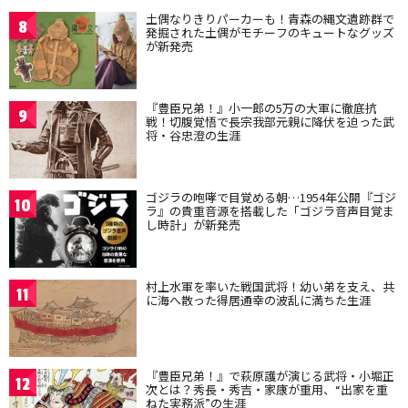
土偶なりきりパーカーも！青森の縄文遺跡群で
8
発掘された土偶がモチーフのキュートなグッズ
が新発売
『豊臣兄弟！』小一郎の5万の大軍に徹底抗
9
戦！切腹覚悟で長宗我部元親に降伏を迫った武
将・谷忠澄の生涯
ゴジラの咆哮で目覚める朝…1954年公開『ゴジ
10
ラ』の貴重音源を搭載した「ゴジラ音声目覚ま
し時計」が新発売
村上水軍を率いた戦国武将！幼い弟を支え、共
11
に海へ散った得居通幸の波乱に満ちた生涯
『豊臣兄弟！』で萩原護が演じる武将・小堀正
12
次とは？秀長・秀吉・家康が重用、“出家を重
ねた実務派”の生涯