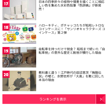
日本の四季折々の植物や情景を描くことに相応
17
しい色を集めた水彩色鉛筆『色辞典』が新発
売！
ハローキティ、ポチャッコたちが昭和レトロな
18
コインケースに！「サンリオキャラクターズ コ
インケース」第２弾
自転車を持つだけで税金？ 昭和まで続いた「自
19
転車税」の意外な歴史と脱税が横行した理由
教科書と違う！江戸時代の田沼意次「賄賂伝
20
説」の嘘と、水野忠邦が「大奥」を敵に回した
本当の理由
ランキングを表示