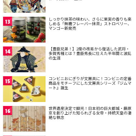
しっかり抹茶の味わい、さらに果実の香りも楽
13
しめる「無糖フレーバー抹茶」ストロベリー、
マンゴー新発売
【豊臣兄弟！】2度の改易から復活した武将・
14
多賀秀種とは？豊臣秀長に仕えた半年間と波乱
の生涯
コンビニおにぎりが文房具に！コンビニの定番
15
商品をモチーフにした文房具シリーズ『ジムマ
ート』誕生
世界遺産決定で脚光！日本初の巨大都城・藤原
16
京を創り上げた知られざる女帝・持統天皇の凄
絶な執念