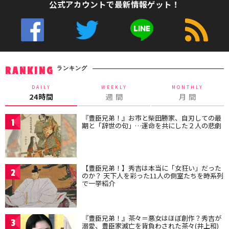
公式アカウントで最新情報ゲット！
ランキング
RANKING
DAILY
WEEKLY
MONTHLY
24時間
週 間
月 間
『豊臣兄弟！』お市と柴田勝家、自刃しての最
1
期と「辞世の句」…運命を共にした２人の悲劇
【豊臣兄弟！】秀吉は本当に「女狂い」だった
2
のか？ 天下人を彩った11人の側室たちを時系列
で一挙紹介
『豊臣兄弟！』茶々＝悪女はほぼ創作？秀吉が
3
溺愛、豊臣家滅亡を背負わされた茶々(井上和)