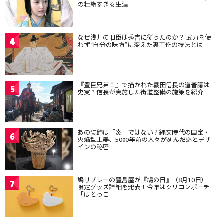
の壮絶すぎる生涯
なぜ浅井の旧臣は秀吉に従ったのか？ 武力を使
4
わず“自分の味方”に変えた裏工作の技法とは
『豊臣兄弟！』で描かれた織田信長の道普請は
5
史実？信長が実施した街道整備の施策を紹介
あの装飾は「炎」ではない？縄文時代の国宝・
6
火焔型土器、5000年前の人々が刻んだ謎とデザ
インの秘密
鳩サブレーの豊島屋が『鳩の日』（8月10日）
7
限定グッズ詳細を発表！今年はシリコンポーチ
「はとっこ」