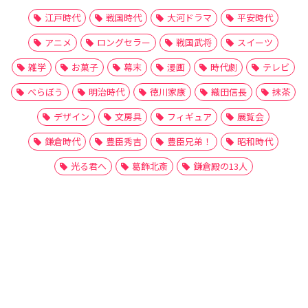
江戸時代
戦国時代
大河ドラマ
平安時代
アニメ
ロングセラー
戦国武将
スイーツ
雑学
お菓子
幕末
漫画
時代劇
テレビ
べらぼう
明治時代
徳川家康
織田信長
抹茶
デザイン
文房具
フィギュア
展覧会
鎌倉時代
豊臣秀吉
豊臣兄弟！
昭和時代
光る君へ
葛飾北斎
鎌倉殿の13人