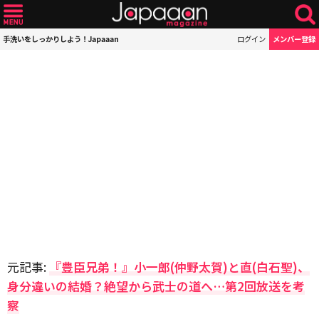
手洗いをしっかりしよう！Japaaan
ログイン
メンバー登録
元記事:
『豊臣兄弟！』小一郎(仲野太賀)と直(白石聖)、
身分違いの結婚？絶望から武士の道へ…第2回放送を考
察