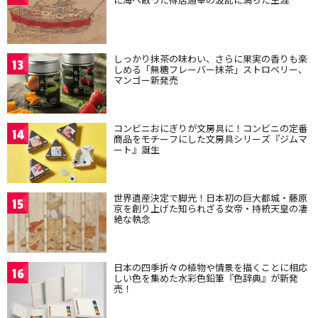
しっかり抹茶の味わい、さらに果実の香りも楽
13
しめる「無糖フレーバー抹茶」ストロベリー、
マンゴー新発売
コンビニおにぎりが文房具に！コンビニの定番
14
商品をモチーフにした文房具シリーズ『ジムマ
ート』誕生
世界遺産決定で脚光！日本初の巨大都城・藤原
15
京を創り上げた知られざる女帝・持統天皇の凄
絶な執念
日本の四季折々の植物や情景を描くことに相応
16
しい色を集めた水彩色鉛筆『色辞典』が新発
売！