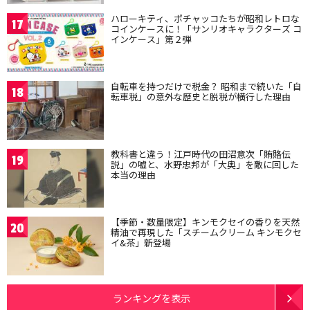
ハローキティ、ポチャッコたちが昭和レトロな
17
コインケースに！「サンリオキャラクターズ コ
インケース」第２弾
自転車を持つだけで税金？ 昭和まで続いた「自
18
転車税」の意外な歴史と脱税が横行した理由
教科書と違う！江戸時代の田沼意次「賄賂伝
19
説」の嘘と、水野忠邦が「大奥」を敵に回した
本当の理由
【季節・数量限定】キンモクセイの香りを天然
20
精油で再現した「スチームクリーム キンモクセ
イ&茶」新登場
ランキングを表示