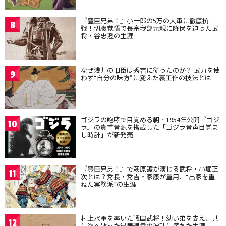
『豊臣兄弟！』小一郎の5万の大軍に徹底抗
8
戦！切腹覚悟で長宗我部元親に降伏を迫った武
将・谷忠澄の生涯
なぜ浅井の旧臣は秀吉に従ったのか？ 武力を使
9
わず“自分の味方”に変えた裏工作の技法とは
ゴジラの咆哮で目覚める朝…1954年公開『ゴジ
10
ラ』の貴重音源を搭載した「ゴジラ音声目覚ま
し時計」が新発売
『豊臣兄弟！』で萩原護が演じる武将・小堀正
11
次とは？秀長・秀吉・家康が重用、“出家を重
ねた実務派”の生涯
村上水軍を率いた戦国武将！幼い弟を支え、共
12
に海へ散った得居通幸の波乱に満ちた生涯