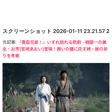
スクリーンショット 2026-01-11 23.21.57 2
元記事:
『豊臣兄弟！』いずれ訪れる悲劇…戦国一の美
女・お市(宮﨑あおい)登場！願いの鐘に託す姉・妹の祈
りを考察