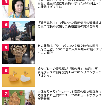
3
溺愛、豊臣家滅亡を背負わされた茶々(井上和)
の壮絶すぎる生涯
『豊臣兄弟！』で描かれた織田信長の道普請は
4
史実？信長が実施した街道整備の施策を紹介
あの装飾は「炎」ではない？縄文時代の国宝・
5
火焔型土器、5000年前の人々が刻んだ謎とデザ
インの秘密
鳩サブレーの豊島屋が『鳩の日』（8月10日）
6
限定グッズ詳細を発表！今年はシリコンポーチ
「はとっこ」
土偶なりきりパーカーも！青森の縄文遺跡群で
7
発掘された土偶がモチーフのキュートなグッズ
が新発売