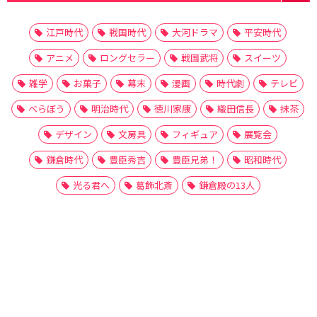
江戸時代
戦国時代
大河ドラマ
平安時代
アニメ
ロングセラー
戦国武将
スイーツ
雑学
お菓子
幕末
漫画
時代劇
テレビ
べらぼう
明治時代
徳川家康
織田信長
抹茶
デザイン
文房具
フィギュア
展覧会
鎌倉時代
豊臣秀吉
豊臣兄弟！
昭和時代
光る君へ
葛飾北斎
鎌倉殿の13人