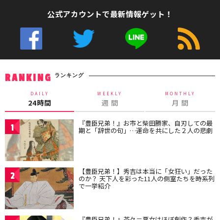
公式アカウントで最新情報ゲット！
ランキング
RANKING
DAILY
WEEKLY
MONTHLY
24時間
週 間
月 間
『豊臣兄弟！』お市と柴田勝家、自刃しての最
1
期と「辞世の句」…運命を共にした２人の悲劇
【豊臣兄弟！】秀吉は本当に「女狂い」だった
2
のか？ 天下人を彩った11人の側室たちを時系列
で一挙紹介
『豊臣兄弟！』茶々＝悪女はほぼ創作？秀吉が