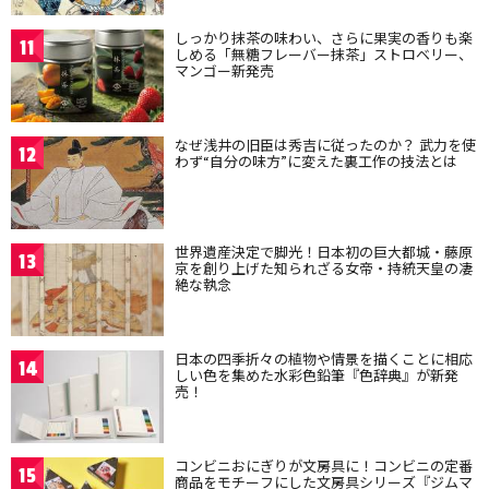
しっかり抹茶の味わい、さらに果実の香りも楽
11
しめる「無糖フレーバー抹茶」ストロベリー、
マンゴー新発売
なぜ浅井の旧臣は秀吉に従ったのか？ 武力を使
12
わず“自分の味方”に変えた裏工作の技法とは
世界遺産決定で脚光！日本初の巨大都城・藤原
13
京を創り上げた知られざる女帝・持統天皇の凄
絶な執念
日本の四季折々の植物や情景を描くことに相応
14
しい色を集めた水彩色鉛筆『色辞典』が新発
売！
コンビニおにぎりが文房具に！コンビニの定番
15
商品をモチーフにした文房具シリーズ『ジムマ