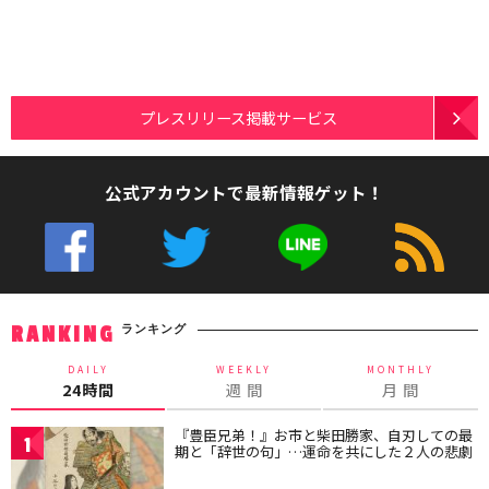
プレスリリース掲載サービス
公式アカウントで最新情報ゲット！
ランキング
RANKING
DAILY
WEEKLY
MONTHLY
24時間
週 間
月 間
『豊臣兄弟！』お市と柴田勝家、自刃しての最
1
期と「辞世の句」…運命を共にした２人の悲劇