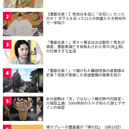
【豊臣兄弟！】秀吉は本当に「女狂い」だった
2
のか？ 天下人を彩った11人の側室たちを時系列
で一挙紹介
『豊臣兄弟！』茶々＝悪女はほぼ創作？秀吉が
3
溺愛、豊臣家滅亡を背負わされた茶々(井上和)
の壮絶すぎる生涯
『豊臣兄弟！』で描かれた織田信長の道普請は
4
史実？信長が実施した街道整備の施策を紹介
あの装飾は「炎」ではない？縄文時代の国宝・
5
火焔型土器、5000年前の人々が刻んだ謎とデザ
インの秘密
鳩サブレーの豊島屋が『鳩の日』（8月10日）