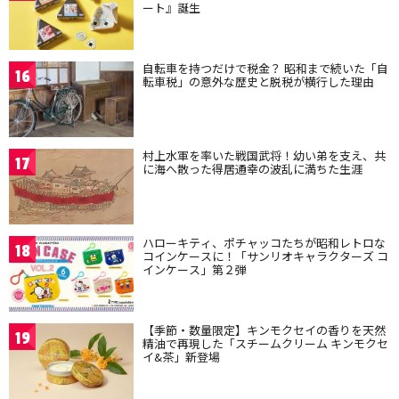
ート』誕生
自転車を持つだけで税金？ 昭和まで続いた「自
16
転車税」の意外な歴史と脱税が横行した理由
村上水軍を率いた戦国武将！幼い弟を支え、共
17
に海へ散った得居通幸の波乱に満ちた生涯
ハローキティ、ポチャッコたちが昭和レトロな
18
コインケースに！「サンリオキャラクターズ コ
インケース」第２弾
【季節・数量限定】キンモクセイの香りを天然
19
精油で再現した「スチームクリーム キンモクセ
イ&茶」新登場