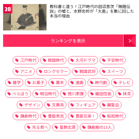
教科書と違う！江戸時代の田沼意次「賄賂伝
20
説」の嘘と、水野忠邦が「大奥」を敵に回した
本当の理由
ランキングを表示
江戸時代
戦国時代
大河ドラマ
平安時代
アニメ
ロングセラー
戦国武将
スイーツ
雑学
お菓子
幕末
漫画
時代劇
テレビ
べらぼう
明治時代
徳川家康
織田信長
抹茶
デザイン
文房具
フィギュア
展覧会
鎌倉時代
豊臣秀吉
豊臣兄弟！
昭和時代
光る君へ
葛飾北斎
鎌倉殿の13人