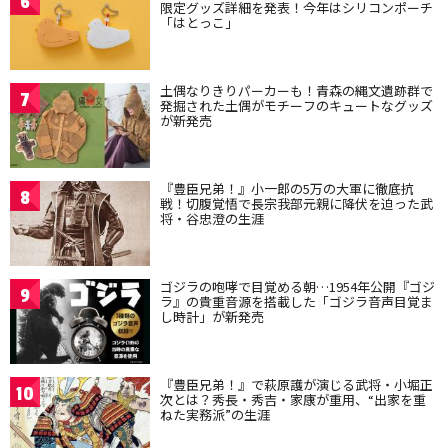
6
限定グッズ詳細を発表！今年はシリコンポーチ
「はとっこ」
土偶なりきりパーカーも！青森の縄文遺跡群で
7
発掘された土偶がモチーフのキュートなグッズ
が新発売
『豊臣兄弟！』小一郎の5万の大軍に徹底抗
8
戦！切腹覚悟で長宗我部元親に降伏を迫った武
将・谷忠澄の生涯
ゴジラの咆哮で目覚める朝…1954年公開『ゴジ
9
ラ』の貴重音源を搭載した「ゴジラ音声目覚ま
し時計」が新発売
『豊臣兄弟！』で萩原護が演じる武将・小堀正
10
次とは？秀長・秀吉・家康が重用、“出家を重
ねた実務派”の生涯