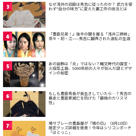
なぜ浅井の旧臣は秀吉に従ったのか？ 武力を使
3
わず“自分の味方”に変えた裏工作の技法とは
『豊臣兄弟！』後半の鍵を握る「浅井三姉妹」
4
茶々・初・江——秀吉に翻弄された波乱の生涯
あの装飾は「炎」ではない？縄文時代の国宝・
5
火焔型土器、5000年前の人々が刻んだ謎とデザ
インの秘密
もしも豊臣秀長が長生きしていたら…？秀吉の
6
暴走と豊臣家滅亡を防げた「最強のカリスマ
性」
鳩サブレーの豊島屋が『鳩の日』（8月10日）
7
限定グッズ詳細を発表！今年はシリコンポーチ
「はとっこ」