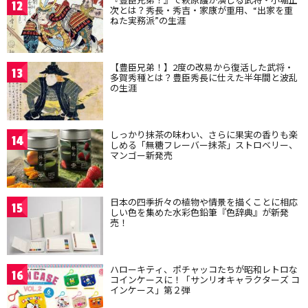
12
次とは？秀長・秀吉・家康が重用、“出家を重
ねた実務派”の生涯
【豊臣兄弟！】2度の改易から復活した武将・
13
多賀秀種とは？豊臣秀長に仕えた半年間と波乱
の生涯
しっかり抹茶の味わい、さらに果実の香りも楽
14
しめる「無糖フレーバー抹茶」ストロベリー、
マンゴー新発売
日本の四季折々の植物や情景を描くことに相応
15
しい色を集めた水彩色鉛筆『色辞典』が新発
売！
ハローキティ、ポチャッコたちが昭和レトロな
16
コインケースに！「サンリオキャラクターズ コ
インケース」第２弾