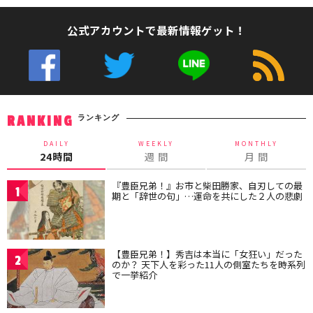
公式アカウントで最新情報ゲット！
ランキング
RANKING
DAILY
WEEKLY
MONTHLY
24時間
週 間
月 間
『豊臣兄弟！』お市と柴田勝家、自刃しての最
1
期と「辞世の句」…運命を共にした２人の悲劇
【豊臣兄弟！】秀吉は本当に「女狂い」だった
2
のか？ 天下人を彩った11人の側室たちを時系列
で一挙紹介