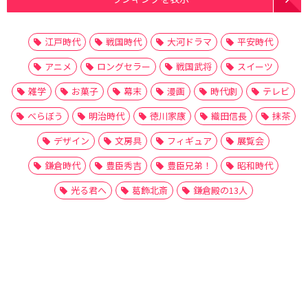
江戸時代
戦国時代
大河ドラマ
平安時代
アニメ
ロングセラー
戦国武将
スイーツ
雑学
お菓子
幕末
漫画
時代劇
テレビ
べらぼう
明治時代
徳川家康
織田信長
抹茶
デザイン
文房具
フィギュア
展覧会
鎌倉時代
豊臣秀吉
豊臣兄弟！
昭和時代
光る君へ
葛飾北斎
鎌倉殿の13人