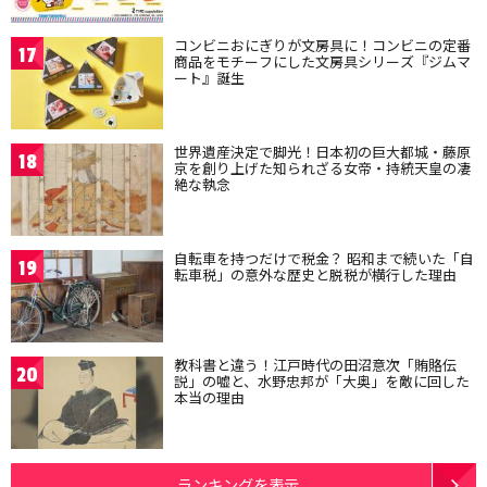
コンビニおにぎりが文房具に！コンビニの定番
17
商品をモチーフにした文房具シリーズ『ジムマ
ート』誕生
世界遺産決定で脚光！日本初の巨大都城・藤原
18
京を創り上げた知られざる女帝・持統天皇の凄
絶な執念
自転車を持つだけで税金？ 昭和まで続いた「自
19
転車税」の意外な歴史と脱税が横行した理由
教科書と違う！江戸時代の田沼意次「賄賂伝
20
説」の嘘と、水野忠邦が「大奥」を敵に回した
本当の理由
ランキングを表示