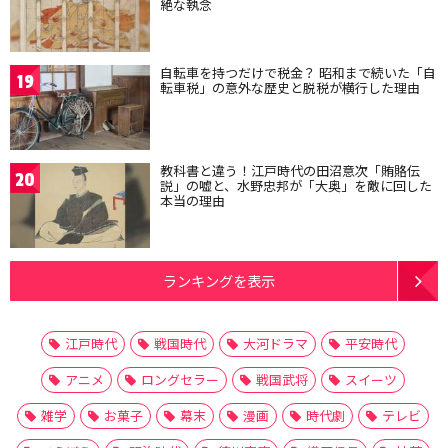
絶な執念
自転車を持つだけで税金？ 昭和まで続いた「自
19
転車税」の意外な歴史と脱税が横行した理由
教科書と違う！江戸時代の田沼意次「賄賂伝
20
説」の嘘と、水野忠邦が「大奥」を敵に回した
本当の理由
ランキングを表示
江戸時代
戦国時代
大河ドラマ
平安時代
アニメ
ロングセラー
戦国武将
スイーツ
雑学
お菓子
幕末
漫画
時代劇
テレビ