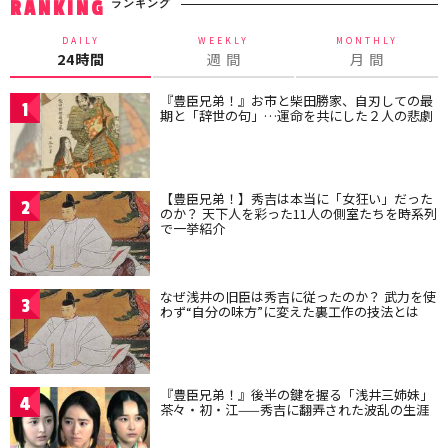
ランキング
RANKING
DAILY
WEEKLY
MONTHLY
24時間
週 間
月 間
『豊臣兄弟！』お市と柴田勝家、自刃しての最
1
期と「辞世の句」…運命を共にした２人の悲劇
【豊臣兄弟！】秀吉は本当に「女狂い」だった
2
のか？ 天下人を彩った11人の側室たちを時系列
で一挙紹介
なぜ浅井の旧臣は秀吉に従ったのか？ 武力を使
3
わず“自分の味方”に変えた裏工作の技法とは
『豊臣兄弟！』後半の鍵を握る「浅井三姉妹」
4
茶々・初・江——秀吉に翻弄された波乱の生涯