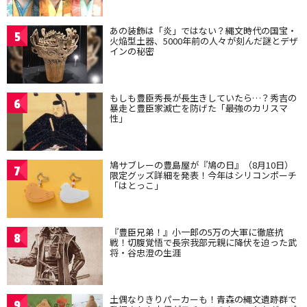
あの装飾は「炎」ではない？縄文時代の国宝・
5
火焔型土器、5000年前の人々が刻んだ謎とデザ
インの秘密
もしも豊臣秀長が長生きしていたら…？秀吉の
6
暴走と豊臣家滅亡を防げた「最強のカリスマ
性」
鳩サブレーの豊島屋が『鳩の日』（8月10日）
7
限定グッズ詳細を発表！今年はシリコンポーチ
「はとっこ」
『豊臣兄弟！』小一郎の5万の大軍に徹底抗
8
戦！切腹覚悟で長宗我部元親に降伏を迫った武
将・谷忠澄の生涯
土偶なりきりパーカーも！青森の縄文遺跡群で
9