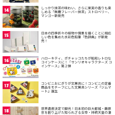
しっかり抹茶の味わい、さらに果実の香りも楽
14
しめる「無糖フレーバー抹茶」ストロベリー、
マンゴー新発売
日本の四季折々の植物や情景を描くことに相応
15
しい色を集めた水彩色鉛筆『色辞典』が新発
売！
ハローキティ、ポチャッコたちが昭和レトロな
16
コインケースに！「サンリオキャラクターズ コ
インケース」第２弾
コンビニおにぎりが文房具に！コンビニの定番
17
商品をモチーフにした文房具シリーズ『ジムマ
ート』誕生
世界遺産決定で脚光！日本初の巨大都城・藤原
18
京を創り上げた知られざる女帝・持統天皇の凄