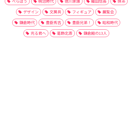
べらぼう
明治時代
徳川家康
織田信長
抹茶
デザイン
文房具
フィギュア
展覧会
鎌倉時代
豊臣秀吉
豊臣兄弟！
昭和時代
光る君へ
葛飾北斎
鎌倉殿の13人