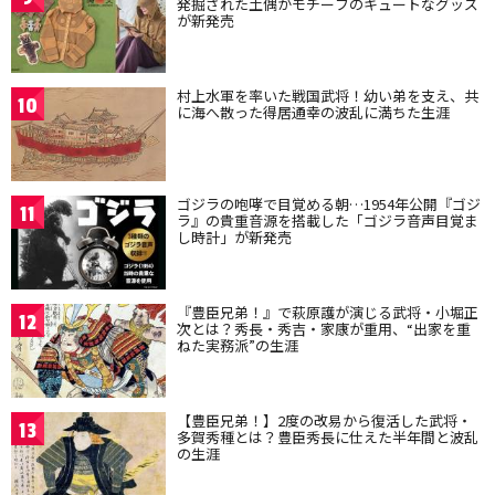
発掘された土偶がモチーフのキュートなグッズ
が新発売
村上水軍を率いた戦国武将！幼い弟を支え、共
10
に海へ散った得居通幸の波乱に満ちた生涯
ゴジラの咆哮で目覚める朝…1954年公開『ゴジ
11
ラ』の貴重音源を搭載した「ゴジラ音声目覚ま
し時計」が新発売
『豊臣兄弟！』で萩原護が演じる武将・小堀正
12
次とは？秀長・秀吉・家康が重用、“出家を重
ねた実務派”の生涯
【豊臣兄弟！】2度の改易から復活した武将・
13
多賀秀種とは？豊臣秀長に仕えた半年間と波乱
の生涯