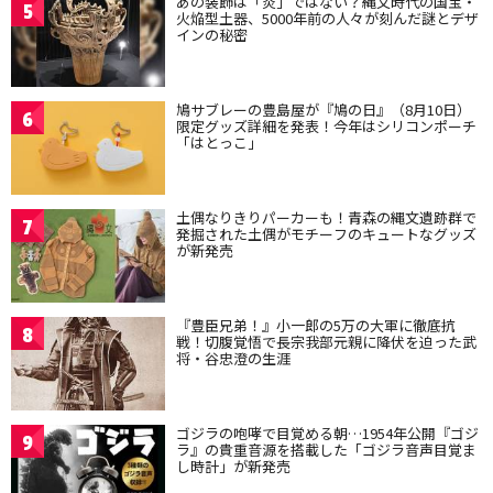
あの装飾は「炎」ではない？縄文時代の国宝・
5
火焔型土器、5000年前の人々が刻んだ謎とデザ
インの秘密
鳩サブレーの豊島屋が『鳩の日』（8月10日）
6
限定グッズ詳細を発表！今年はシリコンポーチ
「はとっこ」
土偶なりきりパーカーも！青森の縄文遺跡群で
7
発掘された土偶がモチーフのキュートなグッズ
が新発売
『豊臣兄弟！』小一郎の5万の大軍に徹底抗
8
戦！切腹覚悟で長宗我部元親に降伏を迫った武
将・谷忠澄の生涯
ゴジラの咆哮で目覚める朝…1954年公開『ゴジ
9
ラ』の貴重音源を搭載した「ゴジラ音声目覚ま
し時計」が新発売