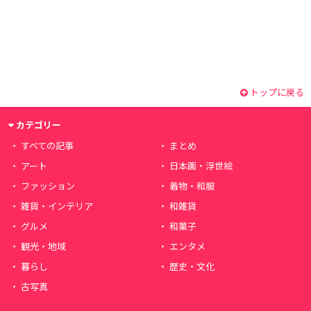
トップに戻る
カテゴリー
すべての記事
まとめ
アート
日本画・浮世絵
ファッション
着物・和服
雑貨・インテリア
和雑貨
グルメ
和菓子
観光・地域
エンタメ
暮らし
歴史・文化
古写真