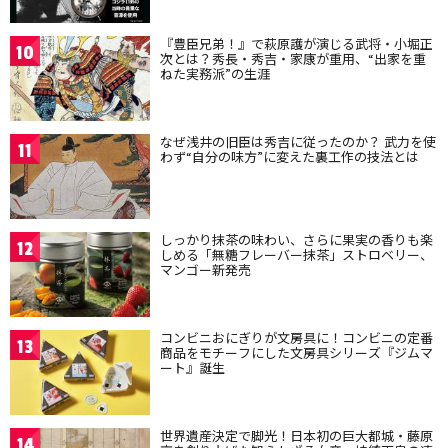
『豊臣兄弟！』で萩原護が演じる武将・小堀正
10
次とは？秀長・秀吉・家康が重用、“出家を重
ねた実務派”の生涯
なぜ浅井の旧臣は秀吉に従ったのか？ 武力を使
11
わず“自分の味方”に変えた裏工作の技法とは
しっかり抹茶の味わい、さらに果実の香りも楽
12
しめる「無糖フレーバー抹茶」ストロベリー、
マンゴー新発売
コンビニおにぎりが文房具に！コンビニの定番
13
商品をモチーフにした文房具シリーズ『ジムマ
ート』誕生
世界遺産決定で脚光！日本初の巨大都城・藤原
14