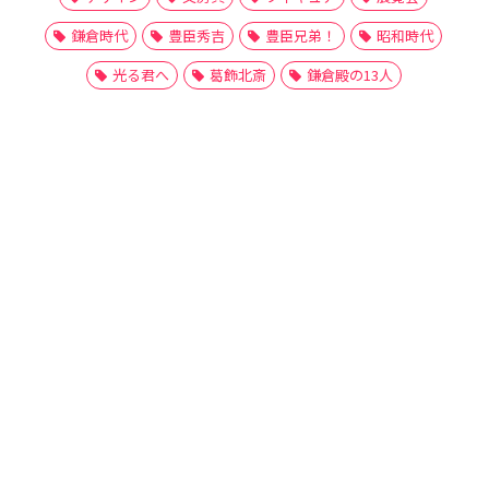
鎌倉時代
豊臣秀吉
豊臣兄弟！
昭和時代
光る君へ
葛飾北斎
鎌倉殿の13人