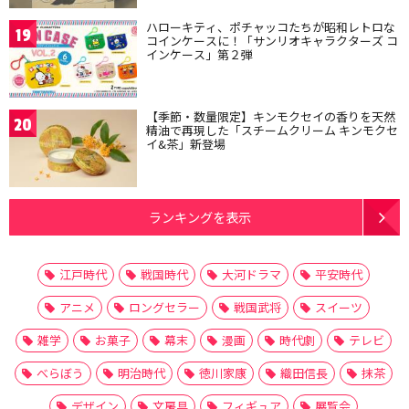
ハローキティ、ポチャッコたちが昭和レトロな
19
コインケースに！「サンリオキャラクターズ コ
インケース」第２弾
【季節・数量限定】キンモクセイの香りを天然
20
精油で再現した「スチームクリーム キンモクセ
イ&茶」新登場
ランキングを表示
江戸時代
戦国時代
大河ドラマ
平安時代
アニメ
ロングセラー
戦国武将
スイーツ
雑学
お菓子
幕末
漫画
時代劇
テレビ
べらぼう
明治時代
徳川家康
織田信長
抹茶
デザイン
文房具
フィギュア
展覧会