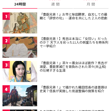
24時間
週 間
月 間
『豊臣兄弟！』お市と柴田勝家、自刃しての最
1
期と「辞世の句」…運命を共にした２人の悲劇
【豊臣兄弟！】秀吉は本当に「女狂い」だった
2
のか？ 天下人を彩った11人の側室たちを時系列
で一挙紹介
『豊臣兄弟！』茶々＝悪女はほぼ創作？秀吉が
3
溺愛、豊臣家滅亡を背負わされた茶々(井上和)
の壮絶すぎる生涯
『豊臣兄弟！』で描かれた織田信長の道普請は
4
史実？信長が実施した街道整備の施策を紹介