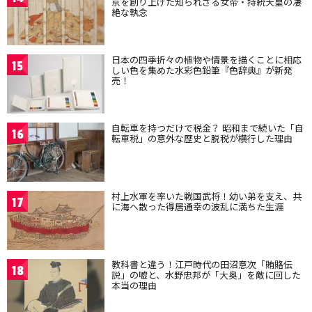
京を創り上げた知られざる女帝・持統天皇の凄
絶な執念
日本の四季折々の植物や情景を描くことに相応
15
しい色を集めた水彩色鉛筆『色辞典』が新発
売！
自転車を持つだけで税金？ 昭和まで続いた「自
16
転車税」の意外な歴史と脱税が横行した理由
村上水軍を率いた戦国武将！幼い弟を支え、共
17
に海へ散った得居通幸の波乱に満ちた生涯
教科書と違う！江戸時代の田沼意次「賄賂伝
18
説」の嘘と、水野忠邦が「大奥」を敵に回した
本当の理由