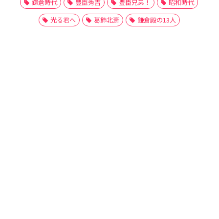
鎌倉時代
豊臣秀吉
豊臣兄弟！
昭和時代
光る君へ
葛飾北斎
鎌倉殿の13人