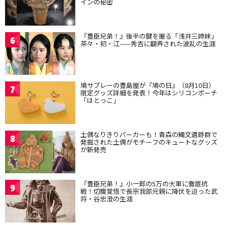
インの秘密
『豊臣兄弟！』後半の鍵を握る「浅井三姉妹」
6
茶々・初・江——秀吉に翻弄された波乱の生涯
鳩サブレーの豊島屋が『鳩の日』（8月10日）
7
限定グッズ詳細を発表！今年はシリコンポーチ
「はとっこ」
土偶なりきりパーカーも！青森の縄文遺跡群で
8
発掘された土偶がモチーフのキュートなグッズ
が新発売
『豊臣兄弟！』小一郎の5万の大軍に徹底抗
9
戦！切腹覚悟で長宗我部元親に降伏を迫った武
将・谷忠澄の生涯