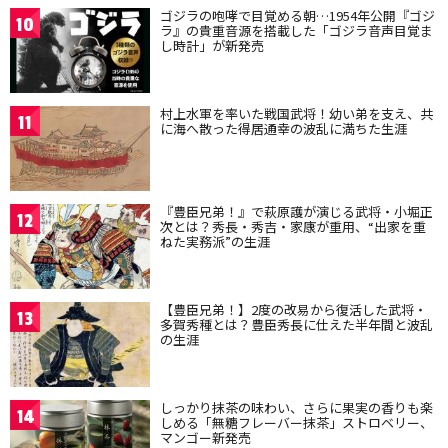
ゴジラの咆哮で目覚める朝…1954年公開『ゴジ
10
ラ』の貴重音源を搭載した「ゴジラ音声目覚ま
し時計」が新発売
村上水軍を率いた戦国武将！幼い弟を支え、共
11
に海へ散った得居通幸の波乱に満ちた生涯
『豊臣兄弟！』で萩原護が演じる武将・小堀正
12
次とは？秀長・秀吉・家康が重用、“出家を重
ねた実務派”の生涯
【豊臣兄弟！】2度の改易から復活した武将・
13
多賀秀種とは？豊臣秀長に仕えた半年間と波乱
の生涯
しっかり抹茶の味わい、さらに果実の香りも楽
14
しめる「無糖フレーバー抹茶」ストロベリー、
マンゴー新発売