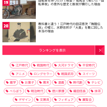
自転車を持つだけで税金？ 昭和まで続いた「自
19
転車税」の意外な歴史と脱税が横行した理由
教科書と違う！江戸時代の田沼意次「賄賂伝
20
説」の嘘と、水野忠邦が「大奥」を敵に回した
本当の理由
ランキングを表示
江戸時代
戦国時代
大河ドラマ
平安時代
アニメ
ロングセラー
戦国武将
スイーツ
雑学
お菓子
幕末
漫画
時代劇
テレビ
べらぼう
明治時代
徳川家康
織田信長
抹茶
デザイン
文房具
フィギュア
展覧会