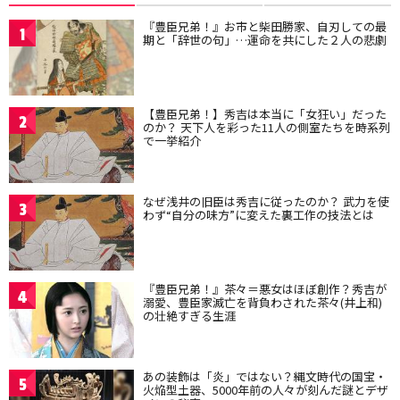
『豊臣兄弟！』お市と柴田勝家、自刃しての最
1
期と「辞世の句」…運命を共にした２人の悲劇
【豊臣兄弟！】秀吉は本当に「女狂い」だった
2
のか？ 天下人を彩った11人の側室たちを時系列
で一挙紹介
なぜ浅井の旧臣は秀吉に従ったのか？ 武力を使
3
わず“自分の味方”に変えた裏工作の技法とは
『豊臣兄弟！』茶々＝悪女はほぼ創作？秀吉が
4
溺愛、豊臣家滅亡を背負わされた茶々(井上和)
の壮絶すぎる生涯
あの装飾は「炎」ではない？縄文時代の国宝・
5
火焔型土器、5000年前の人々が刻んだ謎とデザ