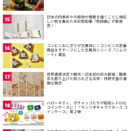
日本の四季折々の植物や情景を描くことに相応
15
しい色を集めた水彩色鉛筆『色辞典』が新発
売！
コンビニおにぎりが文房具に！コンビニの定番
16
商品をモチーフにした文房具シリーズ『ジムマ
ート』誕生
世界遺産決定で脚光！日本初の巨大都城・藤原
17
京を創り上げた知られざる女帝・持統天皇の凄
絶な執念
ハローキティ、ポチャッコたちが昭和レトロな
18
コインケースに！「サンリオキャラクターズ コ
インケース」第２弾