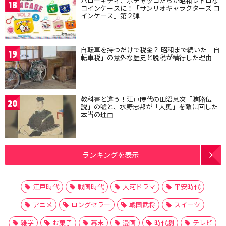
ハローキティ、ポチャッコたちが昭和レトロな
18
コインケースに！「サンリオキャラクターズ コ
インケース」第２弾
自転車を持つだけで税金？ 昭和まで続いた「自
19
転車税」の意外な歴史と脱税が横行した理由
教科書と違う！江戸時代の田沼意次「賄賂伝
20
説」の嘘と、水野忠邦が「大奥」を敵に回した
本当の理由
ランキングを表示
江戸時代
戦国時代
大河ドラマ
平安時代
アニメ
ロングセラー
戦国武将
スイーツ
雑学
お菓子
幕末
漫画
時代劇
テレビ