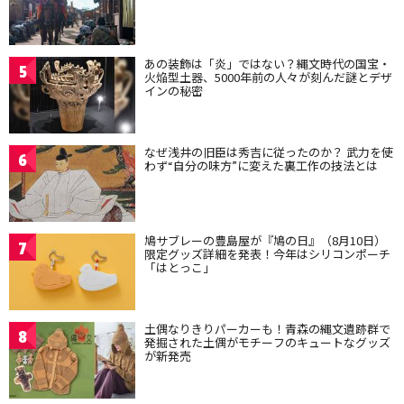
あの装飾は「炎」ではない？縄文時代の国宝・
5
火焔型土器、5000年前の人々が刻んだ謎とデザ
インの秘密
なぜ浅井の旧臣は秀吉に従ったのか？ 武力を使
6
わず“自分の味方”に変えた裏工作の技法とは
鳩サブレーの豊島屋が『鳩の日』（8月10日）
7
限定グッズ詳細を発表！今年はシリコンポーチ
「はとっこ」
土偶なりきりパーカーも！青森の縄文遺跡群で
8
発掘された土偶がモチーフのキュートなグッズ
が新発売