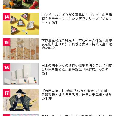
コンビニおにぎりが文房具に！コンビニの定番
14
商品をモチーフにした文房具シリーズ『ジムマ
ート』誕生
世界遺産決定で脚光！日本初の巨大都城・藤原
15
京を創り上げた知られざる女帝・持統天皇の凄
絶な執念
日本の四季折々の植物や情景を描くことに相応
16
しい色を集めた水彩色鉛筆『色辞典』が新発
売！
【豊臣兄弟！】2度の改易から復活した武将・
17
多賀秀種とは？豊臣秀長に仕えた半年間と波乱
の生涯