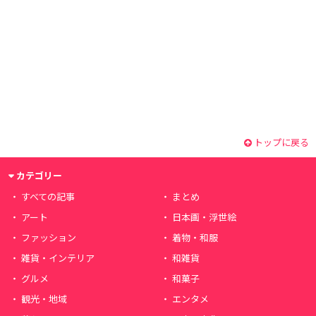
トップに戻る
カテゴリー
すべての記事
まとめ
アート
日本画・浮世絵
ファッション
着物・和服
雑貨・インテリア
和雑貨
グルメ
和菓子
観光・地域
エンタメ