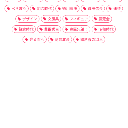
べらぼう
明治時代
徳川家康
織田信長
抹茶
デザイン
文房具
フィギュア
展覧会
鎌倉時代
豊臣秀吉
豊臣兄弟！
昭和時代
光る君へ
葛飾北斎
鎌倉殿の13人