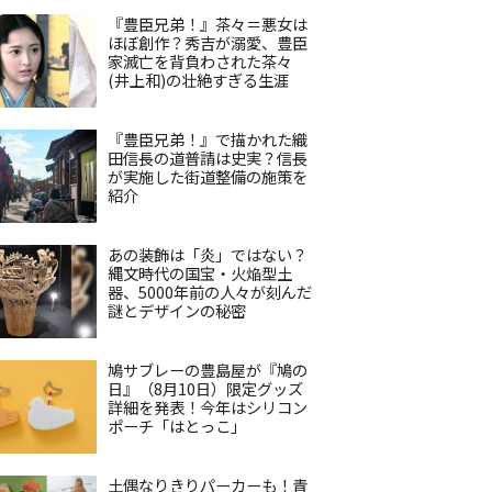
『豊臣兄弟！』茶々＝悪女は
ほぼ創作？秀吉が溺愛、豊臣
家滅亡を背負わされた茶々
(井上和)の壮絶すぎる生涯
『豊臣兄弟！』で描かれた織
田信長の道普請は史実？信長
が実施した街道整備の施策を
紹介
あの装飾は「炎」ではない？
縄文時代の国宝・火焔型土
器、5000年前の人々が刻んだ
謎とデザインの秘密
鳩サブレーの豊島屋が『鳩の
日』（8月10日）限定グッズ
詳細を発表！今年はシリコン
ポーチ「はとっこ」
土偶なりきりパーカーも！青