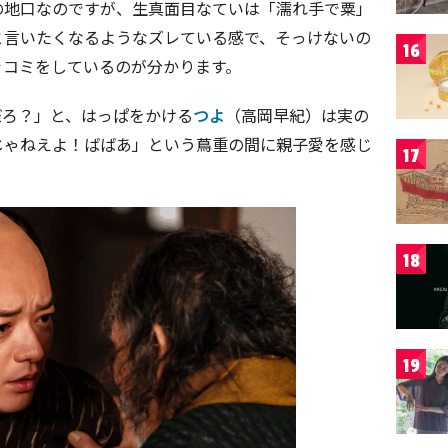
の地口なのですが、生真面目なていは「濡れ手で粟」
と言いたくなるようなズレている感で、そっけないの
16
ッコミをしているのが分かります。
だろ？」と、はっぱをかける
つよ
（高岡早紀）は実の
じゃねえよ！ばばあ」という蔦重の間に親子愛を感じ
17
18
19