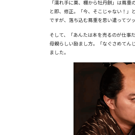
「濡れ手に粟、棚から牡丹餅」は蔦重
と即、修正。「今、そこじゃない！」
ですが、落ち込む蔦重を思い遣ってツ
そして、
「あんたは本を売るのが仕事
母親らしい励まし方。
「なぐさめてん
ました。