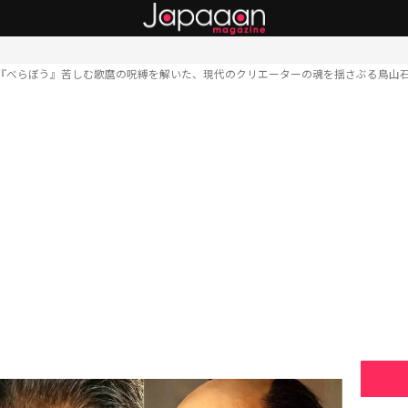
『べらぼう』苦しむ歌麿の呪縛を解いた、現代のクリエーターの魂を揺さぶる鳥山