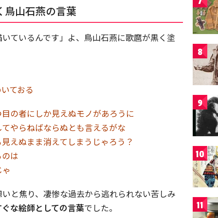
7
く鳥山石燕の言葉
描いているんです」よ、鳥山石燕に歌麿が黒く塗
8
めいておる
9
つ目の者にしか見えぬモノがあろうに
してやらねばならぬとも言えるがな
も見えぬまま消えてしまうじゃろう？
10
るのは
じゃ
想いと焦り、凄惨な過去から逃れられない苦しみ
11
すぐな絵師としての言葉
でした。