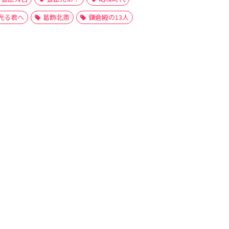
光る君へ
葛飾北斎
鎌倉殿の13人