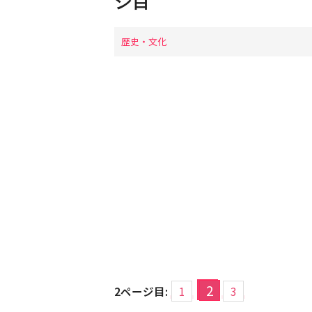
ジ目
歴史・文化
2
2ページ目:
1
3