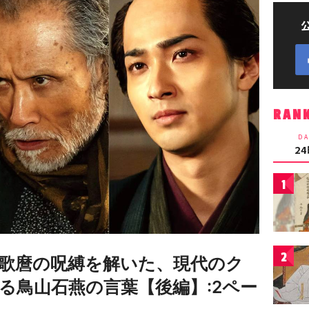
RAN
DA
2
1
2
歌麿の呪縛を解いた、現代のク
る鳥山石燕の言葉【後編】:2ペー