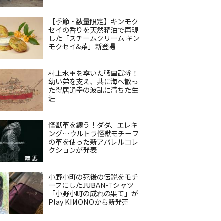
【季節・数量限定】キンモク
セイの香りを天然精油で再現
した「スチームクリーム キン
モクセイ&茶」新登場
村上水軍を率いた戦国武将！
幼い弟を支え、共に海へ散っ
た得居通幸の波乱に満ちた生
涯
怪獣革を纏う！ダダ、エレキ
ング…ウルトラ怪獣モチーフ
の革を使った新アパレルコレ
クションが発表
小野小町の死後の伝説をモチ
ーフにしたJUBAN-Tシャツ
「小野小町の成れの果て」が
Play KIMONOから新発売