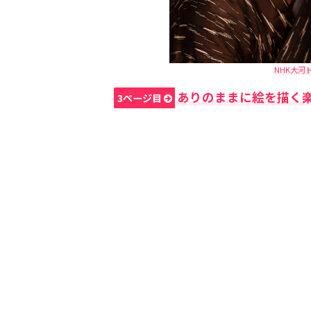
NHK大河
ありのままに絵を描く
3ページ目