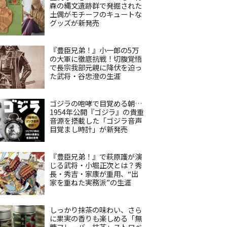
森の縄文遺跡群で発掘された
土偶がモチーフのキュートな
グッズが新発売
『豊臣兄弟！』小一郎の5万
の大軍に徹底抗戦！切腹覚悟
で長宗我部元親に降伏を迫っ
た武将・谷忠澄の生涯
ゴジラの咆哮で目覚める朝…
1954年公開『ゴジラ』の貴重
音源を搭載した「ゴジラ音声
目覚まし時計」が新発売
『豊臣兄弟！』で萩原護が演
じる武将・小堀正次とは？秀
長・秀吉・家康が重用、“出
家を重ねた実務派”の生涯
しっかり抹茶の味わい、さら
に果実の香りも楽しめる「無
糖フレーバー抹茶」ストロベ