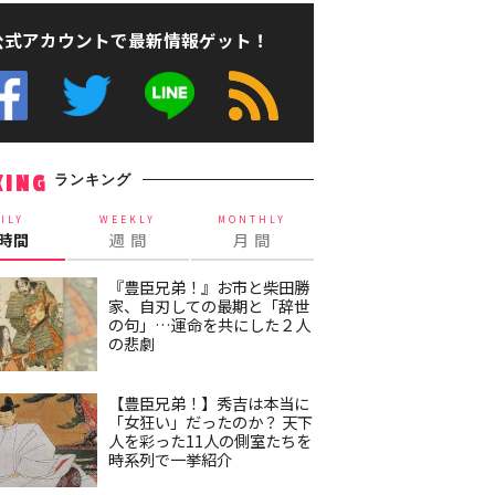
公式アカウントで最新情報ゲット！
ランキング
KING
ILY
WEEKLY
MONTHLY
4時間
週 間
月 間
『豊臣兄弟！』お市と柴田勝
家、自刃しての最期と「辞世
の句」…運命を共にした２人
の悲劇
【豊臣兄弟！】秀吉は本当に
「女狂い」だったのか？ 天下
人を彩った11人の側室たちを
時系列で一挙紹介