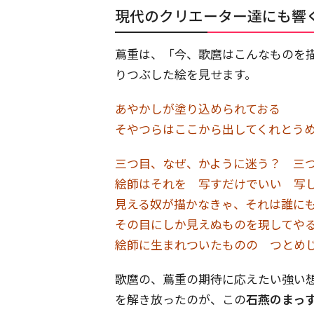
現代のクリエーター達にも響
蔦重は、「今、歌麿はこんなものを
りつぶした絵を見せます。
あやかしが塗り込められておる
そやつらはここから出してくれとう
三つ目、なぜ、かように迷う？
三
絵師はそれを 写すだけでいい 写
見える奴が描かなきゃ、それは誰に
その目にしか見えぬものを現してや
絵師に生まれついたものの つとめ
歌麿の、蔦重の期待に応えたい強い
を解き放ったのが、この
石燕のまっ