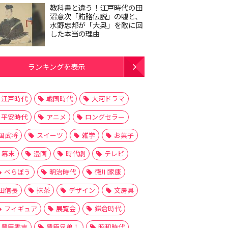
教科書と違う！江戸時代の田
沼意次「賄賂伝説」の嘘と、
水野忠邦が「大奥」を敵に回
した本当の理由
ランキングを表示
江戸時代
戦国時代
大河ドラマ
平安時代
アニメ
ロングセラー
国武将
スイーツ
雑学
お菓子
幕末
漫画
時代劇
テレビ
べらぼう
明治時代
徳川家康
田信長
抹茶
デザイン
文房具
フィギュア
展覧会
鎌倉時代
豊臣秀吉
豊臣兄弟！
昭和時代