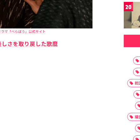
20
ドラマ「べらぼう」公式サイト
楽しさを取り戻した歌麿
戦
織