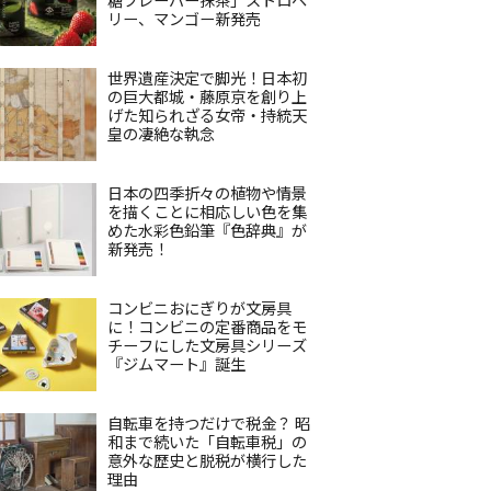
リー、マンゴー新発売
世界遺産決定で脚光！日本初
の巨大都城・藤原京を創り上
げた知られざる女帝・持統天
皇の凄絶な執念
日本の四季折々の植物や情景
を描くことに相応しい色を集
めた水彩色鉛筆『色辞典』が
新発売！
コンビニおにぎりが文房具
に！コンビニの定番商品をモ
チーフにした文房具シリーズ
『ジムマート』誕生
自転車を持つだけで税金？ 昭
和まで続いた「自転車税」の
意外な歴史と脱税が横行した
理由