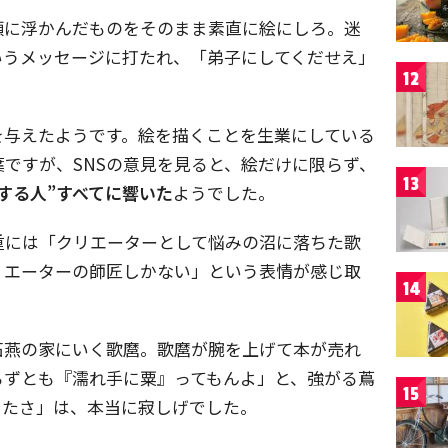
頭に浮かんだものをそのまま素直に絵にしろ。迷
いうメッセージに打たれ、「弟子にしてくだせえ」
12
を与えたようです。絵を描くことを生業にしている
ですが、SNSの意見を見ると、絵だけに限らず、
13
する人”すべてに響いた
ようでした。
重には「クリエーターとして悩みの沼に落ちた歌
リエーターの師匠しかない」という表情が感じ取
14
石燕の家にいく歌麿。歌麿が腕を上げて本が売れ
らずとも『濡れ手に粟』ってもんよ」と、強がる蔦
15
したさ」は、本当に寂しげでした。