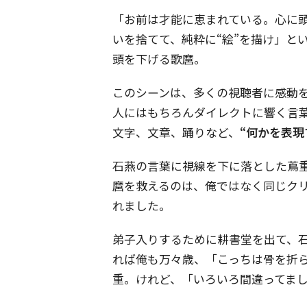
「お前は才能に恵まれている。心に
いを捨てて、純粋に“絵”を描け」と
頭を下げる歌麿。
このシーンは、多くの視聴者に感動
人にはもちろんダイレクトに響く言葉
文字、文章、踊りなど、
“何かを表現
石燕の言葉に視線を下に落とした蔦
麿を救えるのは、俺ではなく同じク
れました。
弟子入りするために耕書堂を出て、
れば俺も万々歳、「こっちは骨を折
重。けれど、「いろいろ間違ってま