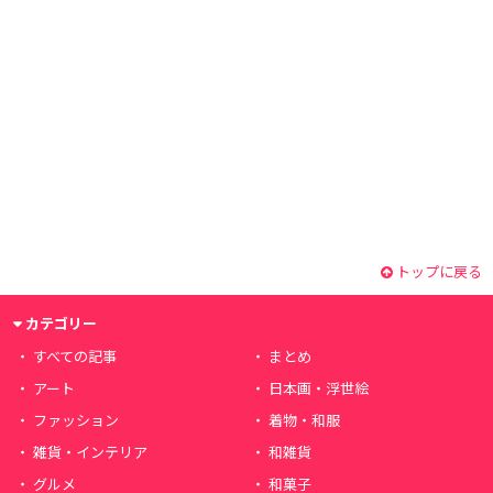
トップに戻る
カテゴリー
すべての記事
まとめ
アート
日本画・浮世絵
ファッション
着物・和服
雑貨・インテリア
和雑貨
グルメ
和菓子