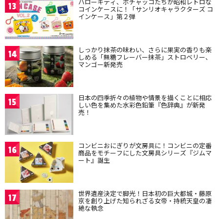
ハローキティ、ポチャッコたちが昭和レトロな
13
コインケースに！「サンリオキャラクターズ コ
インケース」第２弾
しっかり抹茶の味わい、さらに果実の香りも楽
14
しめる「無糖フレーバー抹茶」ストロベリー、
マンゴー新発売
日本の四季折々の植物や情景を描くことに相応
15
しい色を集めた水彩色鉛筆『色辞典』が新発
売！
コンビニおにぎりが文房具に！コンビニの定番
16
商品をモチーフにした文房具シリーズ『ジムマ
ート』誕生
世界遺産決定で脚光！日本初の巨大都城・藤原
17
京を創り上げた知られざる女帝・持統天皇の凄
絶な執念