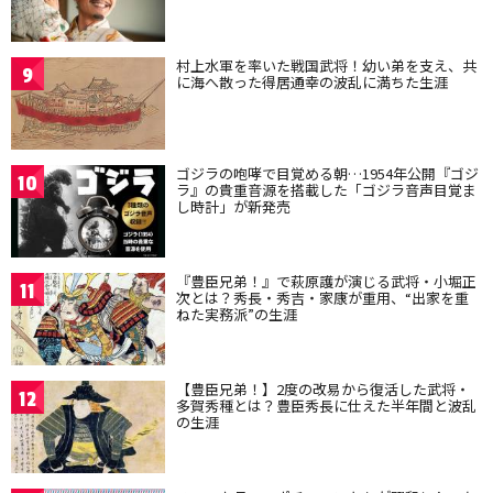
村上水軍を率いた戦国武将！幼い弟を支え、共
9
に海へ散った得居通幸の波乱に満ちた生涯
ゴジラの咆哮で目覚める朝…1954年公開『ゴジ
10
ラ』の貴重音源を搭載した「ゴジラ音声目覚ま
し時計」が新発売
『豊臣兄弟！』で萩原護が演じる武将・小堀正
11
次とは？秀長・秀吉・家康が重用、“出家を重
ねた実務派”の生涯
【豊臣兄弟！】2度の改易から復活した武将・
12
多賀秀種とは？豊臣秀長に仕えた半年間と波乱
の生涯