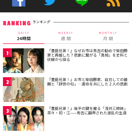
ランキング
RANKING
DAILY
WEEKLY
MONTHLY
24時間
週 間
月 間
『豊臣兄弟！』なぜお市は秀吉の勧めで柴田勝
1
家と再婚した？悲劇に繋がる「真相」を史料と
伏線から探る
『豊臣兄弟！』お市と柴田勝家、自刃しての最
2
期と「辞世の句」…運命を共にした２人の悲劇
『豊臣兄弟！』後半の鍵を握る「浅井三姉妹」
3
茶々・初・江——秀吉に翻弄された波乱の生涯