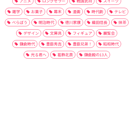
アニメ
ロングセラー
戦国武将
スイーツ
雑学
お菓子
幕末
漫画
時代劇
テレビ
べらぼう
明治時代
徳川家康
織田信長
抹茶
デザイン
文房具
フィギュア
展覧会
鎌倉時代
豊臣秀吉
豊臣兄弟！
昭和時代
光る君へ
葛飾北斎
鎌倉殿の13人