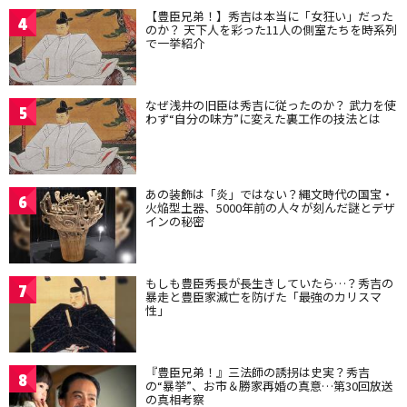
【豊臣兄弟！】秀吉は本当に「女狂い」だった
4
のか？ 天下人を彩った11人の側室たちを時系列
で一挙紹介
なぜ浅井の旧臣は秀吉に従ったのか？ 武力を使
5
わず“自分の味方”に変えた裏工作の技法とは
あの装飾は「炎」ではない？縄文時代の国宝・
6
火焔型土器、5000年前の人々が刻んだ謎とデザ
インの秘密
もしも豊臣秀長が長生きしていたら…？秀吉の
7
暴走と豊臣家滅亡を防げた「最強のカリスマ
性」
『豊臣兄弟！』三法師の誘拐は史実？秀吉
8
の“暴挙”、お市＆勝家再婚の真意…第30回放送
の真相考察