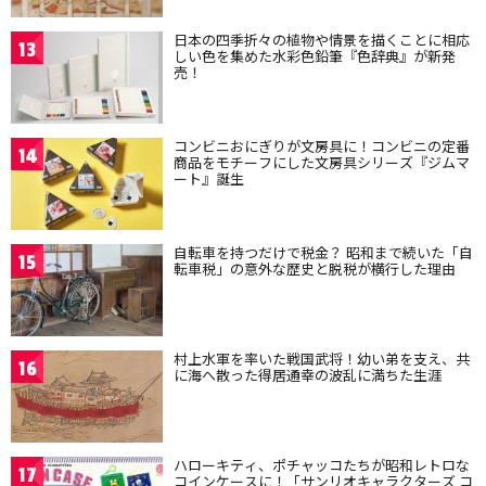
日本の四季折々の植物や情景を描くことに相応
13
しい色を集めた水彩色鉛筆『色辞典』が新発
売！
コンビニおにぎりが文房具に！コンビニの定番
14
商品をモチーフにした文房具シリーズ『ジムマ
ート』誕生
自転車を持つだけで税金？ 昭和まで続いた「自
15
転車税」の意外な歴史と脱税が横行した理由
村上水軍を率いた戦国武将！幼い弟を支え、共
16
に海へ散った得居通幸の波乱に満ちた生涯
ハローキティ、ポチャッコたちが昭和レトロな
17
コインケースに！「サンリオキャラクターズ コ