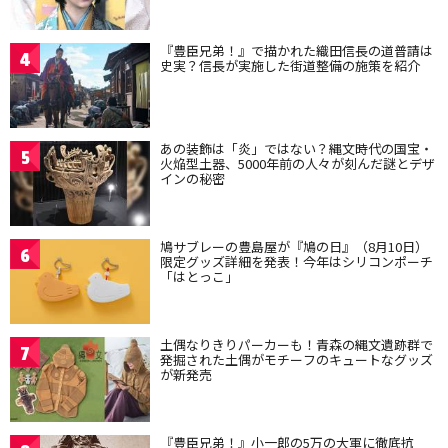
『豊臣兄弟！』で描かれた織田信長の道普請は
4
史実？信長が実施した街道整備の施策を紹介
あの装飾は「炎」ではない？縄文時代の国宝・
5
火焔型土器、5000年前の人々が刻んだ謎とデザ
インの秘密
鳩サブレーの豊島屋が『鳩の日』（8月10日）
6
限定グッズ詳細を発表！今年はシリコンポーチ
「はとっこ」
土偶なりきりパーカーも！青森の縄文遺跡群で
7
発掘された土偶がモチーフのキュートなグッズ
が新発売
『豊臣兄弟！』小一郎の5万の大軍に徹底抗