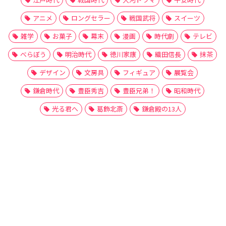
アニメ
ロングセラー
戦国武将
スイーツ
雑学
お菓子
幕末
漫画
時代劇
テレビ
べらぼう
明治時代
徳川家康
織田信長
抹茶
デザイン
文房具
フィギュア
展覧会
鎌倉時代
豊臣秀吉
豊臣兄弟！
昭和時代
光る君へ
葛飾北斎
鎌倉殿の13人