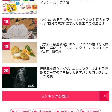
インケース」第２弾
なぜ浅井の旧臣は秀吉に従ったのか？ 武力を使
18
わず“自分の味方”に変えた裏工作の技法とは
【季節・数量限定】キンモクセイの香りを天然
19
精油で再現した「スチームクリーム キンモクセ
イ&茶」新登場
怪獣革を纏う！ダダ、エレキング…ウルトラ怪
20
獣モチーフの革を使った新アパレルコレクショ
ンが発表
ランキングを表示
江戸時代
戦国時代
大河ドラマ
平安時代