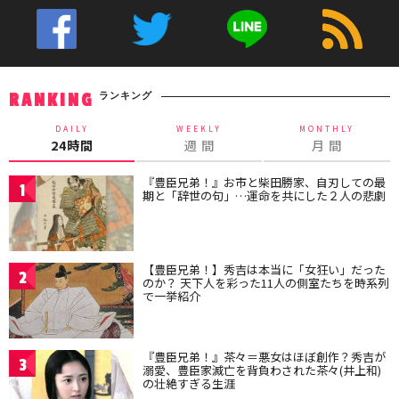
ランキング
RANKING
DAILY
WEEKLY
MONTHLY
24時間
週 間
月 間
『豊臣兄弟！』お市と柴田勝家、自刃しての最
1
期と「辞世の句」…運命を共にした２人の悲劇
【豊臣兄弟！】秀吉は本当に「女狂い」だった
2
のか？ 天下人を彩った11人の側室たちを時系列
で一挙紹介
『豊臣兄弟！』茶々＝悪女はほぼ創作？秀吉が
3
溺愛、豊臣家滅亡を背負わされた茶々(井上和)
の壮絶すぎる生涯