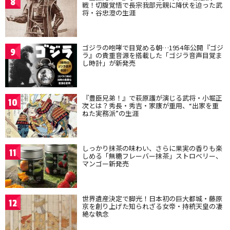
8
戦！切腹覚悟で長宗我部元親に降伏を迫った武
将・谷忠澄の生涯
ゴジラの咆哮で目覚める朝…1954年公開『ゴジ
9
ラ』の貴重音源を搭載した「ゴジラ音声目覚ま
し時計」が新発売
『豊臣兄弟！』で萩原護が演じる武将・小堀正
10
次とは？秀長・秀吉・家康が重用、“出家を重
ねた実務派”の生涯
しっかり抹茶の味わい、さらに果実の香りも楽
11
しめる「無糖フレーバー抹茶」ストロベリー、
マンゴー新発売
世界遺産決定で脚光！日本初の巨大都城・藤原
12
京を創り上げた知られざる女帝・持統天皇の凄
絶な執念