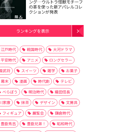
ング…ウルトラ怪獣モチーフ
の革を使った新アパレルコレ
クションが発表
ランキングを表示
江戸時代
戦国時代
大河ドラマ
平安時代
アニメ
ロングセラー
国武将
スイーツ
雑学
お菓子
幕末
漫画
時代劇
テレビ
べらぼう
明治時代
織田信長
川家康
抹茶
デザイン
文房具
フィギュア
展覧会
鎌倉時代
豊臣秀吉
豊臣兄弟！
昭和時代