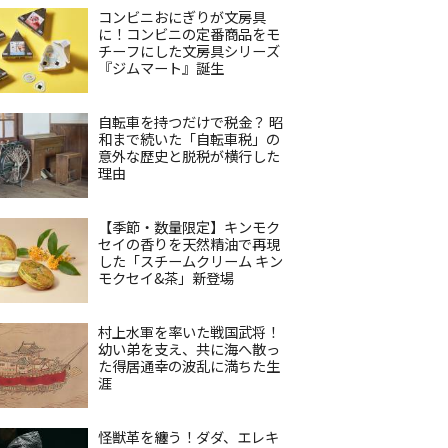
コンビニおにぎりが文房具
に！コンビニの定番商品をモ
チーフにした文房具シリーズ
『ジムマート』誕生
自転車を持つだけで税金？ 昭
和まで続いた「自転車税」の
意外な歴史と脱税が横行した
理由
【季節・数量限定】キンモク
セイの香りを天然精油で再現
した「スチームクリーム キン
モクセイ&茶」新登場
村上水軍を率いた戦国武将！
幼い弟を支え、共に海へ散っ
た得居通幸の波乱に満ちた生
涯
怪獣革を纏う！ダダ、エレキ