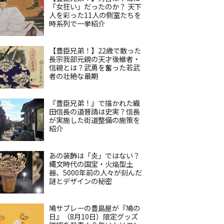
「女狂い」だったのか？ 天下
人を彩った11人の側室たちを
時系列で一挙紹介
【豊臣兄弟！】22歳で散った
長宗我部元親の天才後継者・
信親とは？武勇を奮った若武
者の壮絶な最期
『豊臣兄弟！』で描かれた織
田信長の道普請は史実？信長
が実施した街道整備の施策を
紹介
あの装飾は「炎」ではない？
縄文時代の国宝・火焔型土
器、5000年前の人々が刻んだ
謎とデザインの秘密
鳩サブレーの豊島屋が『鳩の
日』（8月10日）限定グッズ