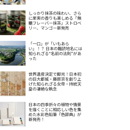
しっかり抹茶の味わい、さら
に果実の香りも楽しめる「無
糖フレーバー抹茶」ストロベ
リー、マンゴー新発売
「一口」が「いもあら
い」！？ 日本の難読地名には
知られざる“名前の法則”があ
った
世界遺産決定で脚光！日本初
の巨大都城・藤原京を創り上
げた知られざる女帝・持統天
皇の凄絶な執念
日本の四季折々の植物や情景
を描くことに相応しい色を集
めた水彩色鉛筆『色辞典』が
新発売！