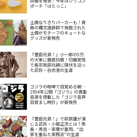
詳細を発表！今年はシリコン
ポーチ「はとっこ」
土偶なりきりパーカーも！青
森の縄文遺跡群で発掘された
土偶がモチーフのキュートな
グッズが新発売
『豊臣兄弟！』小一郎の5万
の大軍に徹底抗戦！切腹覚悟
で長宗我部元親に降伏を迫っ
た武将・谷忠澄の生涯
ゴジラの咆哮で目覚める朝…
1954年公開『ゴジラ』の貴重
音源を搭載した「ゴジラ音声
目覚まし時計」が新発売
『豊臣兄弟！』で萩原護が演
じる武将・小堀正次とは？秀
長・秀吉・家康が重用、“出
家を重ねた実務派”の生涯