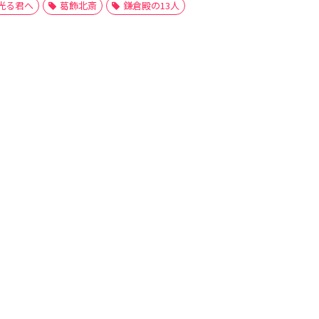
光る君へ
葛飾北斎
鎌倉殿の13人