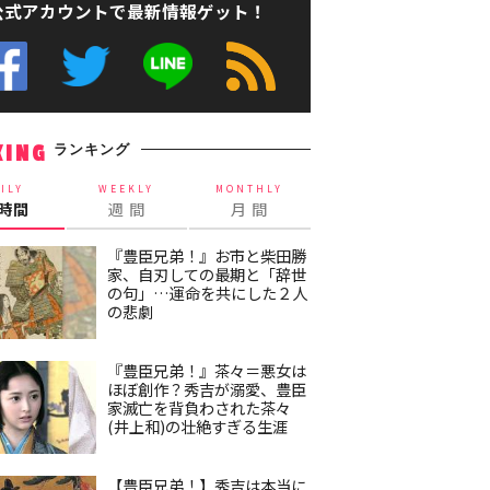
公式アカウントで最新情報ゲット！
ランキング
KING
ILY
WEEKLY
MONTHLY
4時間
週 間
月 間
『豊臣兄弟！』お市と柴田勝
家、自刃しての最期と「辞世
の句」…運命を共にした２人
の悲劇
『豊臣兄弟！』茶々＝悪女は
ほぼ創作？秀吉が溺愛、豊臣
家滅亡を背負わされた茶々
(井上和)の壮絶すぎる生涯
【豊臣兄弟！】秀吉は本当に