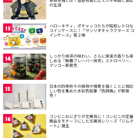
多賀秀種とは？豊臣秀長に仕えた半年間と波乱
の生涯
ハローキティ、ポチャッコたちが昭和レトロな
13
コインケースに！「サンリオキャラクターズ コ
インケース」第２弾
しっかり抹茶の味わい、さらに果実の香りも楽
14
しめる「無糖フレーバー抹茶」ストロベリー、
マンゴー新発売
日本の四季折々の植物や情景を描くことに相応
15
しい色を集めた水彩色鉛筆『色辞典』が新発
売！
コンビニおにぎりが文房具に！コンビニの定番
16
商品をモチーフにした文房具シリーズ『ジムマ
ート』誕生