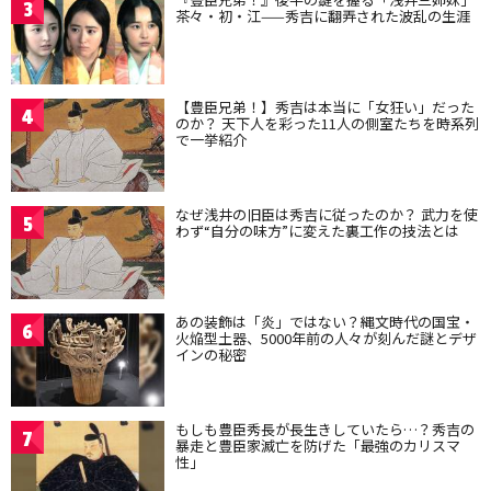
3
茶々・初・江——秀吉に翻弄された波乱の生涯
【豊臣兄弟！】秀吉は本当に「女狂い」だった
4
のか？ 天下人を彩った11人の側室たちを時系列
で一挙紹介
なぜ浅井の旧臣は秀吉に従ったのか？ 武力を使
5
わず“自分の味方”に変えた裏工作の技法とは
あの装飾は「炎」ではない？縄文時代の国宝・
6
火焔型土器、5000年前の人々が刻んだ謎とデザ
インの秘密
もしも豊臣秀長が長生きしていたら…？秀吉の
7
暴走と豊臣家滅亡を防げた「最強のカリスマ
性」