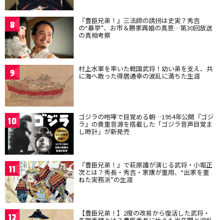
『豊臣兄弟！』三法師の誘拐は史実？秀吉
8
の“暴挙”、お市＆勝家再婚の真意…第30回放送
の真相考察
村上水軍を率いた戦国武将！幼い弟を支え、共
9
に海へ散った得居通幸の波乱に満ちた生涯
ゴジラの咆哮で目覚める朝…1954年公開『ゴジ
10
ラ』の貴重音源を搭載した「ゴジラ音声目覚ま
し時計」が新発売
『豊臣兄弟！』で萩原護が演じる武将・小堀正
11
次とは？秀長・秀吉・家康が重用、“出家を重
ねた実務派”の生涯
【豊臣兄弟！】2度の改易から復活した武将・
12