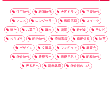
江戸時代
戦国時代
大河ドラマ
平安時代
アニメ
ロングセラー
戦国武将
スイーツ
雑学
お菓子
幕末
漫画
時代劇
テレビ
べらぼう
明治時代
徳川家康
織田信長
抹茶
デザイン
文房具
フィギュア
展覧会
鎌倉時代
豊臣秀吉
豊臣兄弟！
昭和時代
光る君へ
葛飾北斎
鎌倉殿の13人