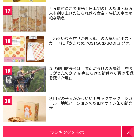
世界遺産決定で脚光！日本初の巨大都城・藤原
17
京を創り上げた知られざる女帝・持統天皇の凄
絶な執念
手ぬぐい専門店「かまわぬ」の人気柄がポスト
18
カードに『かまわぬ POSTCARD BOOK』発売
なぜ織田信長らは「欠点だらけの火縄銃」を欲
19
しがったのか？ 弱点だらけの新兵器が戦の常識
を変えた理由
秋田犬の子犬がかわいい！ヨックモック「シガ
20
ール」地域バージョンの秋田デザイン缶が新発
売
ランキングを表示