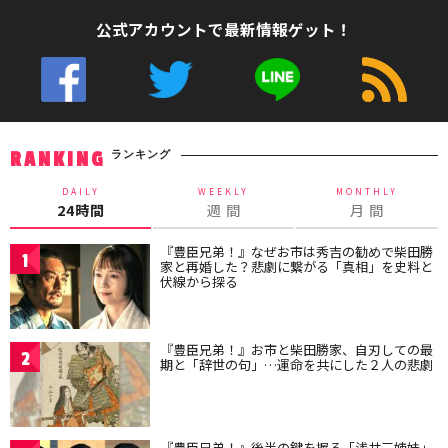
公式アカウントで最新情報ゲット！
ランキング
RANKING
DAILY
WEEKLY
MONTHLY
24時間
週 間
月 間
『豊臣兄弟！』なぜお市は秀吉の勧めで柴田勝
1
家と再婚した？悲劇に繋がる「真相」を史料と
伏線から探る
『豊臣兄弟！』お市と柴田勝家、自刃しての最
2
期と「辞世の句」…運命を共にした２人の悲劇
『豊臣兄弟！』後半の鍵を握る「浅井三姉妹」