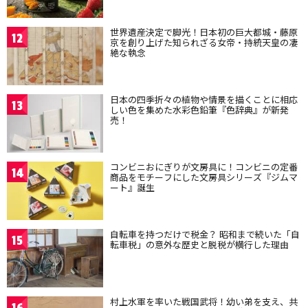
世界遺産決定で脚光！日本初の巨大都城・藤原
12
京を創り上げた知られざる女帝・持統天皇の凄
絶な執念
日本の四季折々の植物や情景を描くことに相応
13
しい色を集めた水彩色鉛筆『色辞典』が新発
売！
コンビニおにぎりが文房具に！コンビニの定番
14
商品をモチーフにした文房具シリーズ『ジムマ
ート』誕生
自転車を持つだけで税金？ 昭和まで続いた「自
15
転車税」の意外な歴史と脱税が横行した理由
村上水軍を率いた戦国武将！幼い弟を支え、共