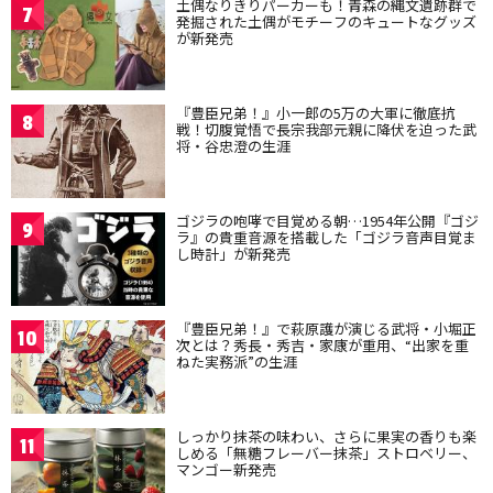
土偶なりきりパーカーも！青森の縄文遺跡群で
7
発掘された土偶がモチーフのキュートなグッズ
が新発売
『豊臣兄弟！』小一郎の5万の大軍に徹底抗
8
戦！切腹覚悟で長宗我部元親に降伏を迫った武
将・谷忠澄の生涯
ゴジラの咆哮で目覚める朝…1954年公開『ゴジ
9
ラ』の貴重音源を搭載した「ゴジラ音声目覚ま
し時計」が新発売
『豊臣兄弟！』で萩原護が演じる武将・小堀正
10
次とは？秀長・秀吉・家康が重用、“出家を重
ねた実務派”の生涯
しっかり抹茶の味わい、さらに果実の香りも楽
11
しめる「無糖フレーバー抹茶」ストロベリー、
マンゴー新発売