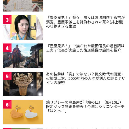
『豊臣兄弟！』茶々＝悪女はほぼ創作？秀吉が
3
溺愛、豊臣家滅亡を背負わされた茶々(井上和)
の壮絶すぎる生涯
『豊臣兄弟！』で描かれた織田信長の道普請は
4
史実？信長が実施した街道整備の施策を紹介
あの装飾は「炎」ではない？縄文時代の国宝・
5
火焔型土器、5000年前の人々が刻んだ謎とデザ
インの秘密
鳩サブレーの豊島屋が『鳩の日』（8月10日）
6
限定グッズ詳細を発表！今年はシリコンポーチ
「はとっこ」