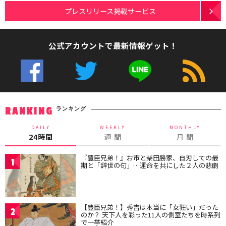
プレスリリース掲載サービス
公式アカウントで最新情報ゲット！
ランキング
RANKING
DAILY
WEEKLY
MONTHLY
24時間
週 間
月 間
『豊臣兄弟！』お市と柴田勝家、自刃しての最
1
期と「辞世の句」…運命を共にした２人の悲劇
【豊臣兄弟！】秀吉は本当に「女狂い」だった
2
のか？ 天下人を彩った11人の側室たちを時系列
で一挙紹介