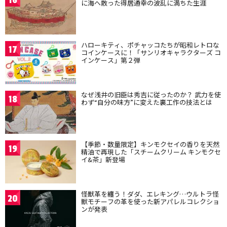
16
に海へ散った得居通幸の波乱に満ちた生涯
ハローキティ、ポチャッコたちが昭和レトロな
17
コインケースに！「サンリオキャラクターズ コ
インケース」第２弾
なぜ浅井の旧臣は秀吉に従ったのか？ 武力を使
18
わず“自分の味方”に変えた裏工作の技法とは
【季節・数量限定】キンモクセイの香りを天然
19
精油で再現した「スチームクリーム キンモクセ
イ&茶」新登場
怪獣革を纏う！ダダ、エレキング…ウルトラ怪
20
獣モチーフの革を使った新アパレルコレクショ
ンが発表