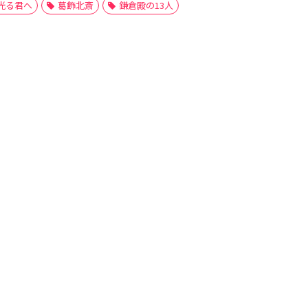
光る君へ
葛飾北斎
鎌倉殿の13人