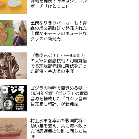
詳細を発表！今年はシリコン
ポーチ「はとっこ」
土偶なりきりパーカーも！青
森の縄文遺跡群で発掘された
土偶がモチーフのキュートな
グッズが新発売
『豊臣兄弟！』小一郎の5万
の大軍に徹底抗戦！切腹覚悟
で長宗我部元親に降伏を迫っ
た武将・谷忠澄の生涯
ゴジラの咆哮で目覚める朝…
1954年公開『ゴジラ』の貴重
音源を搭載した「ゴジラ音声
目覚まし時計」が新発売
村上水軍を率いた戦国武将！
幼い弟を支え、共に海へ散っ
た得居通幸の波乱に満ちた生
涯