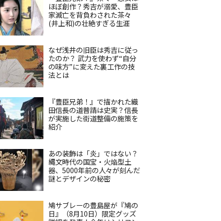
ほぼ創作？秀吉が溺愛、豊臣
家滅亡を背負わされた茶々
(井上和)の壮絶すぎる生涯
なぜ浅井の旧臣は秀吉に従っ
たのか？ 武力を使わず“自分
の味方”に変えた裏工作の技
法とは
『豊臣兄弟！』で描かれた織
田信長の道普請は史実？信長
が実施した街道整備の施策を
紹介
あの装飾は「炎」ではない？
縄文時代の国宝・火焔型土
器、5000年前の人々が刻んだ
謎とデザインの秘密
鳩サブレーの豊島屋が『鳩の
日』（8月10日）限定グッズ