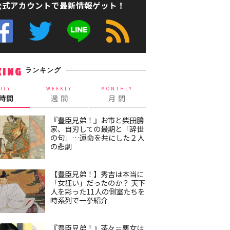
公式アカウントで最新情報ゲット！
ランキング
KING
ILY
WEEKLY
MONTHLY
4時間
週 間
月 間
『豊臣兄弟！』お市と柴田勝
家、自刃しての最期と「辞世
の句」…運命を共にした２人
の悲劇
【豊臣兄弟！】秀吉は本当に
「女狂い」だったのか？ 天下
人を彩った11人の側室たちを
時系列で一挙紹介
『豊臣兄弟！』茶々＝悪女は