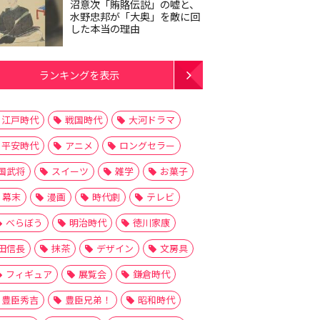
沼意次「賄賂伝説」の嘘と、
水野忠邦が「大奥」を敵に回
した本当の理由
ランキングを表示
江戸時代
戦国時代
大河ドラマ
平安時代
アニメ
ロングセラー
国武将
スイーツ
雑学
お菓子
幕末
漫画
時代劇
テレビ
べらぼう
明治時代
徳川家康
田信長
抹茶
デザイン
文房具
フィギュア
展覧会
鎌倉時代
豊臣秀吉
豊臣兄弟！
昭和時代