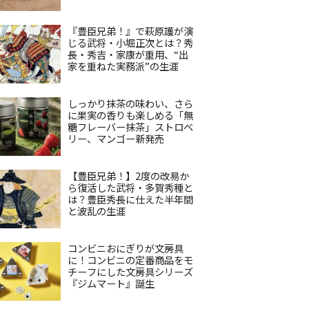
『豊臣兄弟！』で萩原護が演
じる武将・小堀正次とは？秀
長・秀吉・家康が重用、“出
家を重ねた実務派”の生涯
しっかり抹茶の味わい、さら
に果実の香りも楽しめる「無
糖フレーバー抹茶」ストロベ
リー、マンゴー新発売
【豊臣兄弟！】2度の改易か
ら復活した武将・多賀秀種と
は？豊臣秀長に仕えた半年間
と波乱の生涯
コンビニおにぎりが文房具
に！コンビニの定番商品をモ
チーフにした文房具シリーズ
『ジムマート』誕生