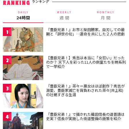
ランキング
RANKING
DAILY
WEEKLY
MONTHLY
24時間
週 間
月 間
『豊臣兄弟！』お市と柴田勝家、自刃しての最
1
期と「辞世の句」…運命を共にした２人の悲劇
【豊臣兄弟！】秀吉は本当に「女狂い」だった
2
のか？ 天下人を彩った11人の側室たちを時系列
で一挙紹介
『豊臣兄弟！』茶々＝悪女はほぼ創作？秀吉が
3
溺愛、豊臣家滅亡を背負わされた茶々(井上和)
の壮絶すぎる生涯
『豊臣兄弟！』で描かれた織田信長の道普請は
4
史実？信長が実施した街道整備の施策を紹介