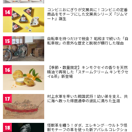
コンビニおにぎりが文房具に！コンビニの定番
14
商品をモチーフにした文房具シリーズ『ジムマ
ート』誕生
自転車を持つだけで税金？ 昭和まで続いた「自
15
転車税」の意外な歴史と脱税が横行した理由
【季節・数量限定】キンモクセイの香りを天然
16
精油で再現した「スチームクリーム キンモクセ
イ&茶」新登場
村上水軍を率いた戦国武将！幼い弟を支え、共
17
に海へ散った得居通幸の波乱に満ちた生涯
怪獣革を纏う！ダダ、エレキング…ウルトラ怪
18
獣モチーフの革を使った新アパレルコレクショ