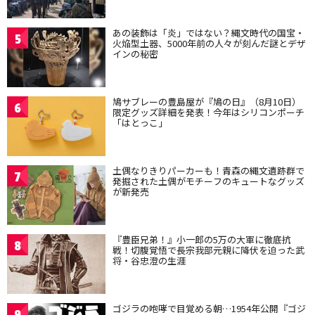
あの装飾は「炎」ではない？縄文時代の国宝・
5
火焔型土器、5000年前の人々が刻んだ謎とデザ
インの秘密
鳩サブレーの豊島屋が『鳩の日』（8月10日）
6
限定グッズ詳細を発表！今年はシリコンポーチ
「はとっこ」
土偶なりきりパーカーも！青森の縄文遺跡群で
7
発掘された土偶がモチーフのキュートなグッズ
が新発売
『豊臣兄弟！』小一郎の5万の大軍に徹底抗
8
戦！切腹覚悟で長宗我部元親に降伏を迫った武
将・谷忠澄の生涯
ゴジラの咆哮で目覚める朝…1954年公開『ゴジ