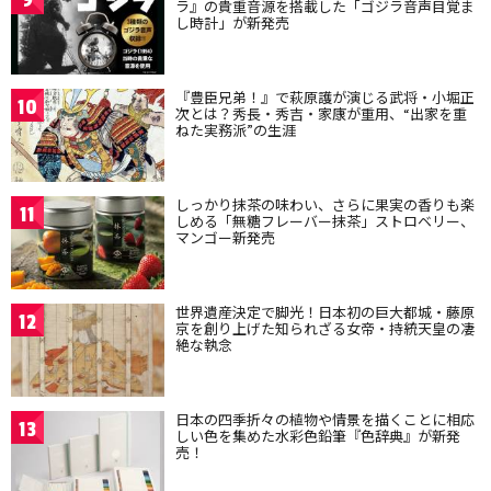
9
ラ』の貴重音源を搭載した「ゴジラ音声目覚ま
し時計」が新発売
『豊臣兄弟！』で萩原護が演じる武将・小堀正
10
次とは？秀長・秀吉・家康が重用、“出家を重
ねた実務派”の生涯
しっかり抹茶の味わい、さらに果実の香りも楽
11
しめる「無糖フレーバー抹茶」ストロベリー、
マンゴー新発売
世界遺産決定で脚光！日本初の巨大都城・藤原
12
京を創り上げた知られざる女帝・持統天皇の凄
絶な執念
日本の四季折々の植物や情景を描くことに相応
13
しい色を集めた水彩色鉛筆『色辞典』が新発
売！