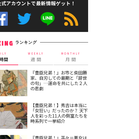
公式アカウントで最新情報ゲット！
ランキング
KING
ILY
WEEKLY
MONTHLY
4時間
週 間
月 間
『豊臣兄弟！』お市と柴田勝
家、自刃しての最期と「辞世
の句」…運命を共にした２人
の悲劇
【豊臣兄弟！】秀吉は本当に
「女狂い」だったのか？ 天下
人を彩った11人の側室たちを
時系列で一挙紹介
『豊臣兄弟！』茶々＝悪女は