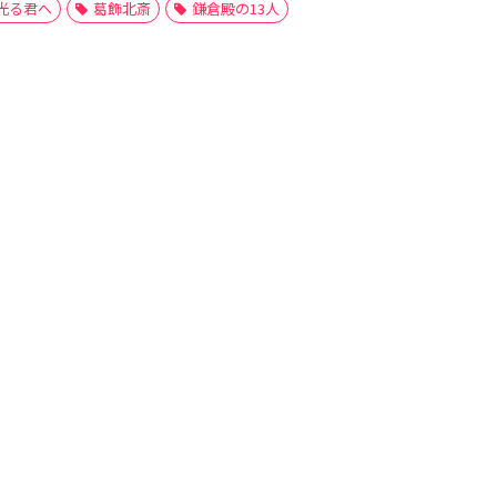
光る君へ
葛飾北斎
鎌倉殿の13人