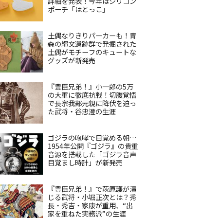
詳細を発表！今年はシリコン
ポーチ「はとっこ」
土偶なりきりパーカーも！青
森の縄文遺跡群で発掘された
土偶がモチーフのキュートな
グッズが新発売
『豊臣兄弟！』小一郎の5万
の大軍に徹底抗戦！切腹覚悟
で長宗我部元親に降伏を迫っ
た武将・谷忠澄の生涯
ゴジラの咆哮で目覚める朝…
1954年公開『ゴジラ』の貴重
音源を搭載した「ゴジラ音声
目覚まし時計」が新発売
『豊臣兄弟！』で萩原護が演
じる武将・小堀正次とは？秀
長・秀吉・家康が重用、“出
家を重ねた実務派”の生涯