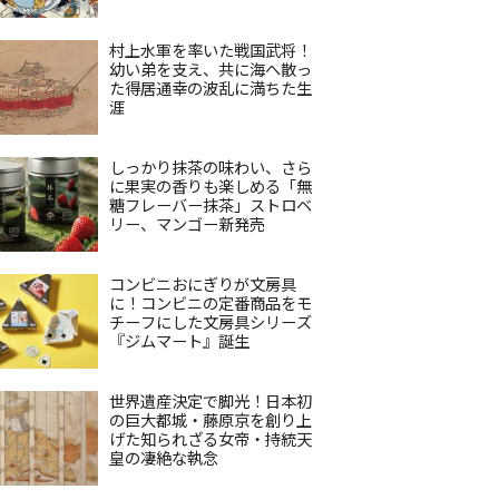
村上水軍を率いた戦国武将！
幼い弟を支え、共に海へ散っ
た得居通幸の波乱に満ちた生
涯
しっかり抹茶の味わい、さら
に果実の香りも楽しめる「無
糖フレーバー抹茶」ストロベ
リー、マンゴー新発売
コンビニおにぎりが文房具
に！コンビニの定番商品をモ
チーフにした文房具シリーズ
『ジムマート』誕生
世界遺産決定で脚光！日本初
の巨大都城・藤原京を創り上
げた知られざる女帝・持統天
皇の凄絶な執念