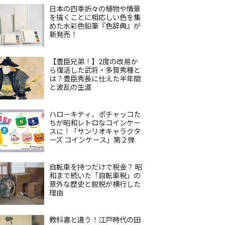
日本の四季折々の植物や情景
を描くことに相応しい色を集
めた水彩色鉛筆『色辞典』が
新発売！
【豊臣兄弟！】2度の改易か
ら復活した武将・多賀秀種と
は？豊臣秀長に仕えた半年間
と波乱の生涯
ハローキティ、ポチャッコた
ちが昭和レトロなコインケー
スに！「サンリオキャラクタ
ーズ コインケース」第２弾
自転車を持つだけで税金？ 昭
和まで続いた「自転車税」の
意外な歴史と脱税が横行した
理由
教科書と違う！江戸時代の田