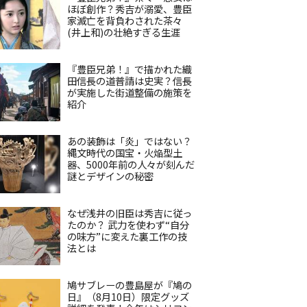
ほぼ創作？秀吉が溺愛、豊臣
家滅亡を背負わされた茶々
(井上和)の壮絶すぎる生涯
『豊臣兄弟！』で描かれた織
田信長の道普請は史実？信長
が実施した街道整備の施策を
紹介
あの装飾は「炎」ではない？
縄文時代の国宝・火焔型土
器、5000年前の人々が刻んだ
謎とデザインの秘密
なぜ浅井の旧臣は秀吉に従っ
たのか？ 武力を使わず“自分
の味方”に変えた裏工作の技
法とは
鳩サブレーの豊島屋が『鳩の
日』（8月10日）限定グッズ