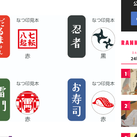
RAN
DA
2
1
2