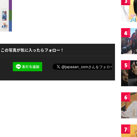
3
4
この写真が気に入ったらフォロー！
5
6
7