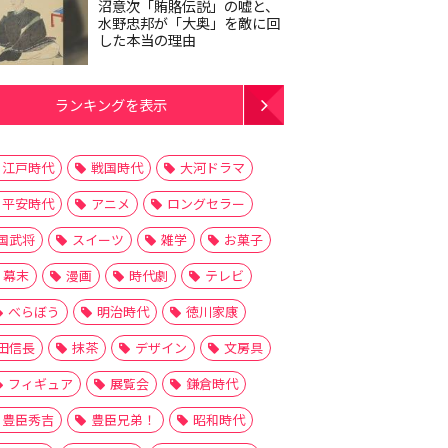
沼意次「賄賂伝説」の嘘と、
水野忠邦が「大奥」を敵に回
した本当の理由
ランキングを表示
江戸時代
戦国時代
大河ドラマ
平安時代
アニメ
ロングセラー
国武将
スイーツ
雑学
お菓子
幕末
漫画
時代劇
テレビ
べらぼう
明治時代
徳川家康
田信長
抹茶
デザイン
文房具
フィギュア
展覧会
鎌倉時代
豊臣秀吉
豊臣兄弟！
昭和時代