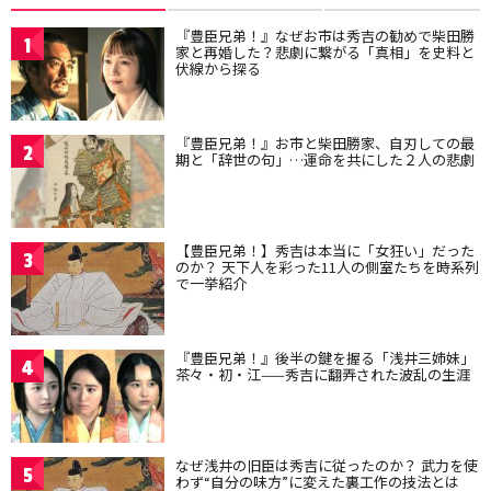
『豊臣兄弟！』なぜお市は秀吉の勧めで柴田勝
1
家と再婚した？悲劇に繋がる「真相」を史料と
伏線から探る
『豊臣兄弟！』お市と柴田勝家、自刃しての最
2
期と「辞世の句」…運命を共にした２人の悲劇
【豊臣兄弟！】秀吉は本当に「女狂い」だった
3
のか？ 天下人を彩った11人の側室たちを時系列
で一挙紹介
『豊臣兄弟！』後半の鍵を握る「浅井三姉妹」
4
茶々・初・江——秀吉に翻弄された波乱の生涯
なぜ浅井の旧臣は秀吉に従ったのか？ 武力を使
5
わず“自分の味方”に変えた裏工作の技法とは