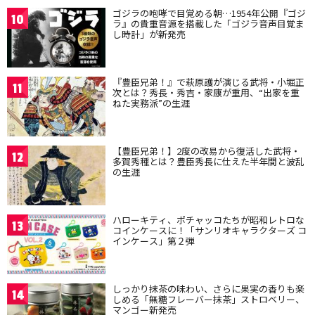
ゴジラの咆哮で目覚める朝…1954年公開『ゴジ
10
ラ』の貴重音源を搭載した「ゴジラ音声目覚ま
し時計」が新発売
『豊臣兄弟！』で萩原護が演じる武将・小堀正
11
次とは？秀長・秀吉・家康が重用、“出家を重
ねた実務派”の生涯
【豊臣兄弟！】2度の改易から復活した武将・
12
多賀秀種とは？豊臣秀長に仕えた半年間と波乱
の生涯
ハローキティ、ポチャッコたちが昭和レトロな
13
コインケースに！「サンリオキャラクターズ コ
インケース」第２弾
しっかり抹茶の味わい、さらに果実の香りも楽
14
しめる「無糖フレーバー抹茶」ストロベリー、
マンゴー新発売