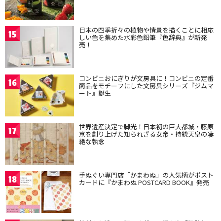
日本の四季折々の植物や情景を描くことに相応
15
しい色を集めた水彩色鉛筆『色辞典』が新発
売！
コンビニおにぎりが文房具に！コンビニの定番
16
商品をモチーフにした文房具シリーズ『ジムマ
ート』誕生
世界遺産決定で脚光！日本初の巨大都城・藤原
17
京を創り上げた知られざる女帝・持統天皇の凄
絶な執念
手ぬぐい専門店「かまわぬ」の人気柄がポスト
18
カードに『かまわぬ POSTCARD BOOK』発売