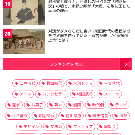
教科書と違う！江戸時代の田沼意次「賄賂伝
19
説」の嘘と、水野忠邦が「大奥」を敵に回した
本当の理由
対話がダメなら殺し合い！戦国時代の農民はガ
20
チで武器を持っていた…秀吉が発した“喧嘩停
止令”とは？
ランキングを表示
江戸時代
戦国時代
大河ドラマ
平安時代
アニメ
ロングセラー
戦国武将
スイーツ
雑学
お菓子
幕末
漫画
時代劇
テレビ
べらぼう
明治時代
徳川家康
織田信長
抹茶
デザイン
文房具
フィギュア
展覧会