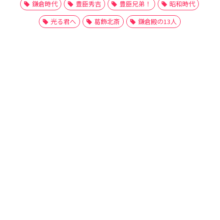
鎌倉時代
豊臣秀吉
豊臣兄弟！
昭和時代
光る君へ
葛飾北斎
鎌倉殿の13人