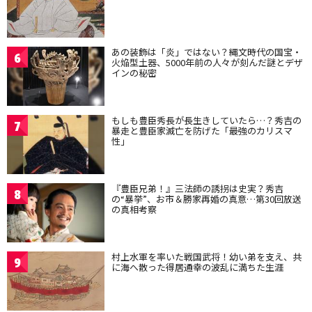
あの装飾は「炎」ではない？縄文時代の国宝・
6
火焔型土器、5000年前の人々が刻んだ謎とデザ
インの秘密
もしも豊臣秀長が長生きしていたら…？秀吉の
7
暴走と豊臣家滅亡を防げた「最強のカリスマ
性」
『豊臣兄弟！』三法師の誘拐は史実？秀吉
8
の“暴挙”、お市＆勝家再婚の真意…第30回放送
の真相考察
村上水軍を率いた戦国武将！幼い弟を支え、共
9
に海へ散った得居通幸の波乱に満ちた生涯