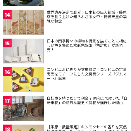
世界遺産決定で脚光！日本初の巨大都城・藤原
14
京を創り上げた知られざる女帝・持統天皇の凄
絶な執念
日本の四季折々の植物や情景を描くことに相応
15
しい色を集めた水彩色鉛筆『色辞典』が新発
売！
コンビニおにぎりが文房具に！コンビニの定番
16
商品をモチーフにした文房具シリーズ『ジムマ
ート』誕生
自転車を持つだけで税金？ 昭和まで続いた「自
17
転車税」の意外な歴史と脱税が横行した理由
【季節・数量限定】キンモクセイの香りを天然
18