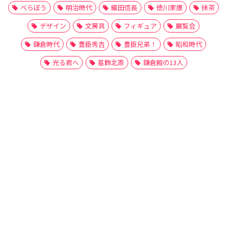
べらぼう
明治時代
織田信長
徳川家康
抹茶
デザイン
文房具
フィギュア
展覧会
鎌倉時代
豊臣秀吉
豊臣兄弟！
昭和時代
光る君へ
葛飾北斎
鎌倉殿の13人