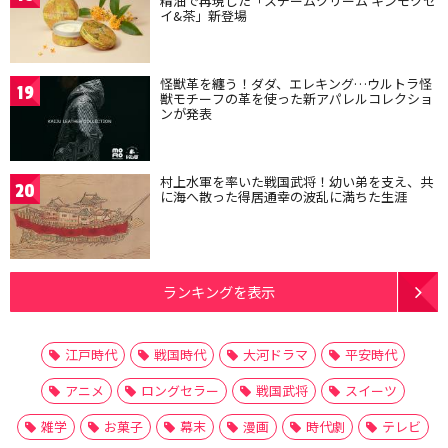
精油で再現した「スチームクリーム キンモクセ
イ&茶」新登場
怪獣革を纏う！ダダ、エレキング…ウルトラ怪
19
獣モチーフの革を使った新アパレルコレクショ
ンが発表
村上水軍を率いた戦国武将！幼い弟を支え、共
20
に海へ散った得居通幸の波乱に満ちた生涯
ランキングを表示
江戸時代
戦国時代
大河ドラマ
平安時代
アニメ
ロングセラー
戦国武将
スイーツ
雑学
お菓子
幕末
漫画
時代劇
テレビ