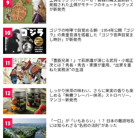
9
発掘された土偶がモチーフのキュートなグッズ
が新発売
ゴジラの咆哮で目覚める朝…1954年公開『ゴジ
10
ラ』の貴重音源を搭載した「ゴジラ音声目覚ま
し時計」が新発売
『豊臣兄弟！』で萩原護が演じる武将・小堀正
11
次とは？秀長・秀吉・家康が重用、“出家を重
ねた実務派”の生涯
しっかり抹茶の味わい、さらに果実の香りも楽
12
しめる「無糖フレーバー抹茶」ストロベリー、
マンゴー新発売
「一口」が「いもあらい」！？ 日本の難読地名
13
には知られざる“名前の法則”があった