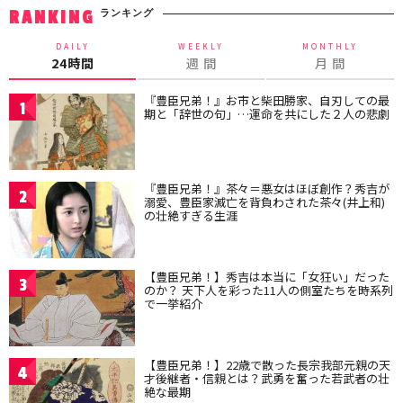
ランキング
RANKING
DAILY
WEEKLY
MONTHLY
24時間
週 間
月 間
『豊臣兄弟！』お市と柴田勝家、自刃しての最
1
期と「辞世の句」…運命を共にした２人の悲劇
『豊臣兄弟！』茶々＝悪女はほぼ創作？秀吉が
2
溺愛、豊臣家滅亡を背負わされた茶々(井上和)
の壮絶すぎる生涯
【豊臣兄弟！】秀吉は本当に「女狂い」だった
3
のか？ 天下人を彩った11人の側室たちを時系列
で一挙紹介
【豊臣兄弟！】22歳で散った長宗我部元親の天
4
才後継者・信親とは？武勇を奮った若武者の壮
絶な最期