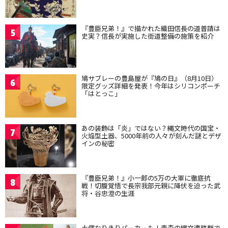
『豊臣兄弟！』で描かれた織田信長の道普請は
5
史実？信長が実施した街道整備の施策を紹介
鳩サブレーの豊島屋が『鳩の日』（8月10日）
6
限定グッズ詳細を発表！今年はシリコンポーチ
「はとっこ」
あの装飾は「炎」ではない？縄文時代の国宝・
7
火焔型土器、5000年前の人々が刻んだ謎とデザ
インの秘密
『豊臣兄弟！』小一郎の5万の大軍に徹底抗
8
戦！切腹覚悟で長宗我部元親に降伏を迫った武
将・谷忠澄の生涯
土偶なりきりパーカーも！青森の縄文遺跡群で