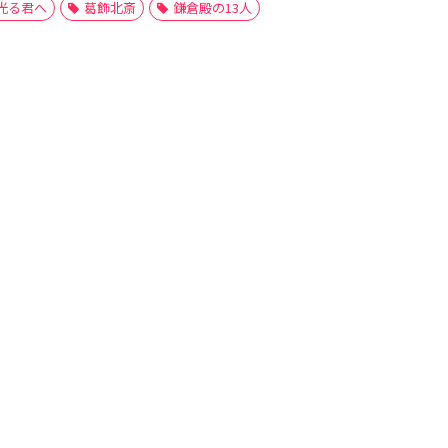
光る君へ
葛飾北斎
鎌倉殿の13人