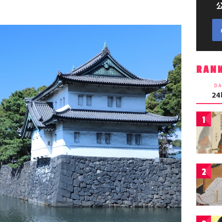
RAN
DA
2
1
2