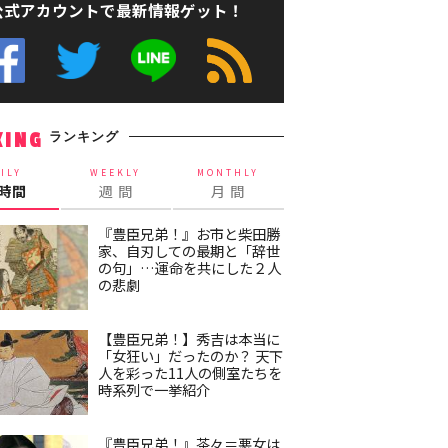
公式アカウントで最新情報ゲット！
ランキング
KING
ILY
WEEKLY
MONTHLY
4時間
週 間
月 間
『豊臣兄弟！』お市と柴田勝
家、自刃しての最期と「辞世
の句」…運命を共にした２人
の悲劇
【豊臣兄弟！】秀吉は本当に
「女狂い」だったのか？ 天下
人を彩った11人の側室たちを
時系列で一挙紹介
『豊臣兄弟！』茶々＝悪女は