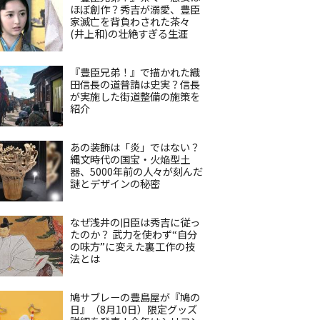
ほぼ創作？秀吉が溺愛、豊臣
家滅亡を背負わされた茶々
(井上和)の壮絶すぎる生涯
『豊臣兄弟！』で描かれた織
田信長の道普請は史実？信長
が実施した街道整備の施策を
紹介
あの装飾は「炎」ではない？
縄文時代の国宝・火焔型土
器、5000年前の人々が刻んだ
謎とデザインの秘密
なぜ浅井の旧臣は秀吉に従っ
たのか？ 武力を使わず“自分
の味方”に変えた裏工作の技
法とは
鳩サブレーの豊島屋が『鳩の
日』（8月10日）限定グッズ