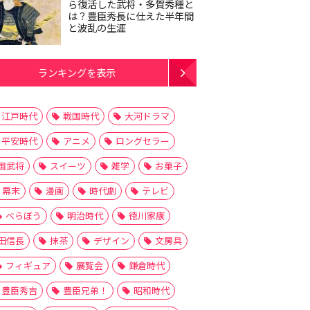
ら復活した武将・多賀秀種と
は？豊臣秀長に仕えた半年間
と波乱の生涯
ランキングを表示
江戸時代
戦国時代
大河ドラマ
平安時代
アニメ
ロングセラー
国武将
スイーツ
雑学
お菓子
幕末
漫画
時代劇
テレビ
べらぼう
明治時代
徳川家康
田信長
抹茶
デザイン
文房具
フィギュア
展覧会
鎌倉時代
豊臣秀吉
豊臣兄弟！
昭和時代