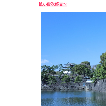
鼠小僧次郎吉～