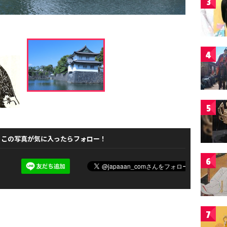
3
4
5
この写真が気に入ったらフォロー！
6
7