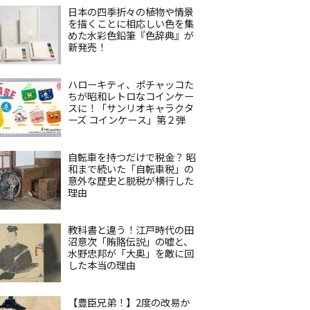
日本の四季折々の植物や情景
を描くことに相応しい色を集
めた水彩色鉛筆『色辞典』が
新発売！
ハローキティ、ポチャッコた
ちが昭和レトロなコインケー
スに！「サンリオキャラクタ
ーズ コインケース」第２弾
自転車を持つだけで税金？ 昭
和まで続いた「自転車税」の
意外な歴史と脱税が横行した
理由
教科書と違う！江戸時代の田
沼意次「賄賂伝説」の嘘と、
水野忠邦が「大奥」を敵に回
した本当の理由
【豊臣兄弟！】2度の改易か