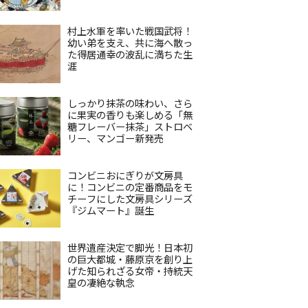
村上水軍を率いた戦国武将！
幼い弟を支え、共に海へ散っ
た得居通幸の波乱に満ちた生
涯
しっかり抹茶の味わい、さら
に果実の香りも楽しめる「無
糖フレーバー抹茶」ストロベ
リー、マンゴー新発売
コンビニおにぎりが文房具
に！コンビニの定番商品をモ
チーフにした文房具シリーズ
『ジムマート』誕生
世界遺産決定で脚光！日本初
の巨大都城・藤原京を創り上
げた知られざる女帝・持統天
皇の凄絶な執念