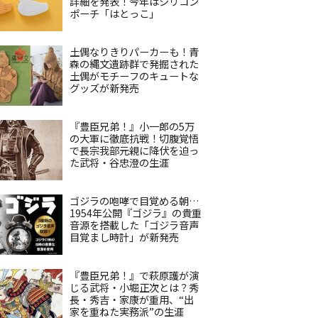
詳細を発表！今年はシリコン
ポーチ「はとっこ」
土偶なりきりパーカーも！青
森の縄文遺跡群で発掘された
土偶がモチーフのキュートな
グッズが新発売
『豊臣兄弟！』小一郎の5万
の大軍に徹底抗戦！切腹覚悟
で長宗我部元親に降伏を迫っ
た武将・谷忠澄の生涯
ゴジラの咆哮で目覚める朝…
1954年公開『ゴジラ』の貴重
音源を搭載した「ゴジラ音声
目覚まし時計」が新発売
『豊臣兄弟！』で萩原護が演
じる武将・小堀正次とは？秀
長・秀吉・家康が重用、“出
家を重ねた実務派”の生涯