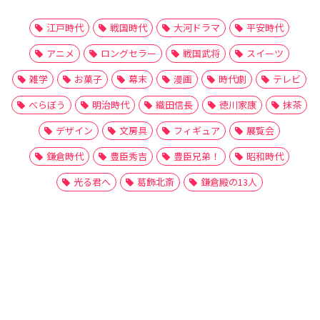
江戸時代
戦国時代
大河ドラマ
平安時代
アニメ
ロングセラー
戦国武将
スイーツ
雑学
お菓子
幕末
漫画
時代劇
テレビ
べらぼう
明治時代
織田信長
徳川家康
抹茶
デザイン
文房具
フィギュア
展覧会
鎌倉時代
豊臣秀吉
豊臣兄弟！
昭和時代
光る君へ
葛飾北斎
鎌倉殿の13人