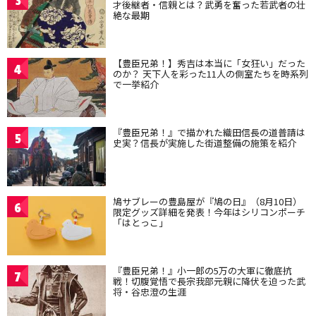
3
才後継者・信親とは？武勇を奮った若武者の壮
絶な最期
【豊臣兄弟！】秀吉は本当に「女狂い」だった
4
のか？ 天下人を彩った11人の側室たちを時系列
で一挙紹介
『豊臣兄弟！』で描かれた織田信長の道普請は
5
史実？信長が実施した街道整備の施策を紹介
鳩サブレーの豊島屋が『鳩の日』（8月10日）
6
限定グッズ詳細を発表！今年はシリコンポーチ
「はとっこ」
『豊臣兄弟！』小一郎の5万の大軍に徹底抗
7
戦！切腹覚悟で長宗我部元親に降伏を迫った武
将・谷忠澄の生涯