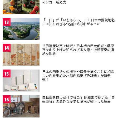
マンゴー新発売
「一口」が「いもあらい」！？ 日本の難読地名
13
には知られざる“名前の法則”があった
世界遺産決定で脚光！日本初の巨大都城・藤原
14
京を創り上げた知られざる女帝・持統天皇の凄
絶な執念
日本の四季折々の植物や情景を描くことに相応
15
しい色を集めた水彩色鉛筆『色辞典』が新発
売！
自転車を持つだけで税金？ 昭和まで続いた「自
16
転車税」の意外な歴史と脱税が横行した理由