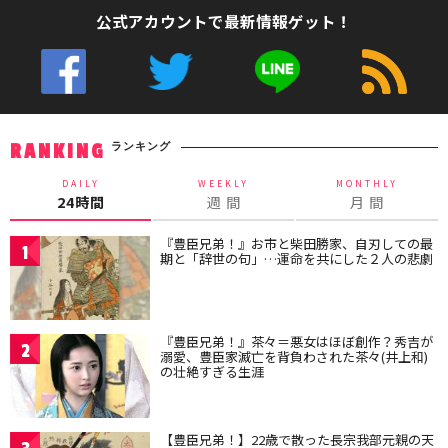
公式アカウントで最新情報ゲット！
ランキング
RANKING
DAILY
WEEKLY
MONTHLY
24時間
週 間
月 間
『豊臣兄弟！』お市と柴田勝家、自刃しての最
1
期と「辞世の句」…運命を共にした２人の悲劇
『豊臣兄弟！』茶々＝悪女はほぼ創作？秀吉が
2
溺愛、豊臣家滅亡を背負わされた茶々(井上和)
の壮絶すぎる生涯
【豊臣兄弟！】22歳で散った長宗我部元親の天