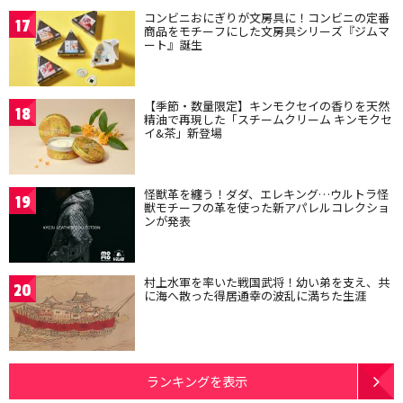
コンビニおにぎりが文房具に！コンビニの定番
17
商品をモチーフにした文房具シリーズ『ジムマ
ート』誕生
【季節・数量限定】キンモクセイの香りを天然
18
精油で再現した「スチームクリーム キンモクセ
イ&茶」新登場
怪獣革を纏う！ダダ、エレキング…ウルトラ怪
19
獣モチーフの革を使った新アパレルコレクショ
ンが発表
村上水軍を率いた戦国武将！幼い弟を支え、共
20
に海へ散った得居通幸の波乱に満ちた生涯
ランキングを表示