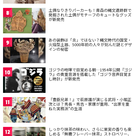
土偶なりきりパーカーも！青森の縄文遺跡群で
8
発掘された土偶がモチーフのキュートなグッズ
が新発売
あの装飾は「炎」ではない？縄文時代の国宝・
9
火焔型土器、5000年前の人々が刻んだ謎とデザ
インの秘密
ゴジラの咆哮で目覚める朝…1954年公開『ゴジ
10
ラ』の貴重音源を搭載した「ゴジラ音声目覚ま
し時計」が新発売
『豊臣兄弟！』で萩原護が演じる武将・小堀正
11
次とは？秀長・秀吉・家康が重用、“出家を重
ねた実務派”の生涯
しっかり抹茶の味わい、さらに果実の香りも楽
12
しめる「無糖フレーバー抹茶」ストロベリー、