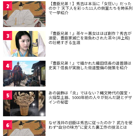
【豊臣兄弟！】秀吉は本当に「女狂い」だった
2
のか？ 天下人を彩った11人の側室たちを時系列
で一挙紹介
『豊臣兄弟！』茶々＝悪女はほぼ創作？秀吉が
3
溺愛、豊臣家滅亡を背負わされた茶々(井上和)
の壮絶すぎる生涯
『豊臣兄弟！』で描かれた織田信長の道普請は
4
史実？信長が実施した街道整備の施策を紹介
あの装飾は「炎」ではない？縄文時代の国宝・
5
火焔型土器、5000年前の人々が刻んだ謎とデザ
インの秘密
なぜ浅井の旧臣は秀吉に従ったのか？ 武力を使
6
わず“自分の味方”に変えた裏工作の技法とは