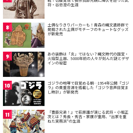
戦！切腹覚悟で長宗我部元親に降伏を迫った武
将・谷忠澄の生涯
土偶なりきりパーカーも！青森の縄文遺跡群で
8
発掘された土偶がモチーフのキュートなグッズ
が新発売
あの装飾は「炎」ではない？縄文時代の国宝・
9
火焔型土器、5000年前の人々が刻んだ謎とデザ
インの秘密
ゴジラの咆哮で目覚める朝…1954年公開『ゴジ
10
ラ』の貴重音源を搭載した「ゴジラ音声目覚ま
し時計」が新発売
『豊臣兄弟！』で萩原護が演じる武将・小堀正
11
次とは？秀長・秀吉・家康が重用、“出家を重
ねた実務派”の生涯