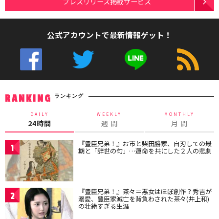
プレスリリース掲載サービス
公式アカウントで最新情報ゲット！
ランキング
RANKING
DAILY
WEEKLY
MONTHLY
24時間
週 間
月 間
『豊臣兄弟！』お市と柴田勝家、自刃しての最
1
期と「辞世の句」…運命を共にした２人の悲劇
『豊臣兄弟！』茶々＝悪女はほぼ創作？秀吉が
2
溺愛、豊臣家滅亡を背負わされた茶々(井上和)
の壮絶すぎる生涯