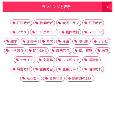
ランキングを表示
江戸時代
戦国時代
大河ドラマ
平安時代
アニメ
ロングセラー
戦国武将
スイーツ
雑学
お菓子
幕末
漫画
時代劇
テレビ
べらぼう
明治時代
織田信長
徳川家康
抹茶
デザイン
文房具
フィギュア
展覧会
鎌倉時代
豊臣秀吉
豊臣兄弟！
昭和時代
光る君へ
葛飾北斎
鎌倉殿の13人