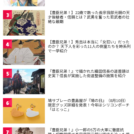
【豊臣兄弟！】22歳で散った長宗我部元親の天
3
才後継者・信親とは？武勇を奮った若武者の壮
絶な最期
【豊臣兄弟！】秀吉は本当に「女狂い」だった
4
のか？ 天下人を彩った11人の側室たちを時系列
で一挙紹介
『豊臣兄弟！』で描かれた織田信長の道普請は
5
史実？信長が実施した街道整備の施策を紹介
鳩サブレーの豊島屋が『鳩の日』（8月10日）
6
限定グッズ詳細を発表！今年はシリコンポーチ
「はとっこ」
『豊臣兄弟！』小一郎の5万の大軍に徹底抗
7