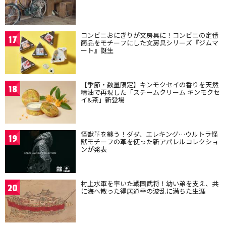
コンビニおにぎりが文房具に！コンビニの定番
17
商品をモチーフにした文房具シリーズ『ジムマ
ート』誕生
【季節・数量限定】キンモクセイの香りを天然
18
精油で再現した「スチームクリーム キンモクセ
イ&茶」新登場
怪獣革を纏う！ダダ、エレキング…ウルトラ怪
19
獣モチーフの革を使った新アパレルコレクショ
ンが発表
村上水軍を率いた戦国武将！幼い弟を支え、共
20
に海へ散った得居通幸の波乱に満ちた生涯