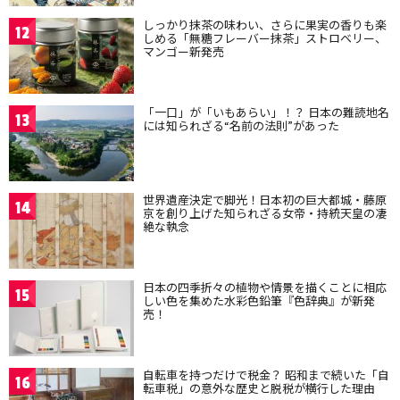
しっかり抹茶の味わい、さらに果実の香りも楽
12
しめる「無糖フレーバー抹茶」ストロベリー、
マンゴー新発売
「一口」が「いもあらい」！？ 日本の難読地名
13
には知られざる“名前の法則”があった
世界遺産決定で脚光！日本初の巨大都城・藤原
14
京を創り上げた知られざる女帝・持統天皇の凄
絶な執念
日本の四季折々の植物や情景を描くことに相応
15
しい色を集めた水彩色鉛筆『色辞典』が新発
売！
自転車を持つだけで税金？ 昭和まで続いた「自
16
転車税」の意外な歴史と脱税が横行した理由