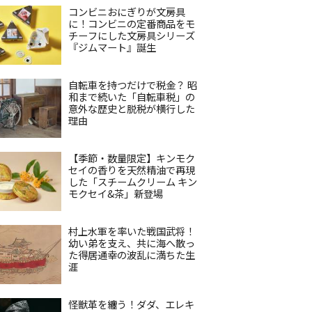
コンビニおにぎりが文房具
に！コンビニの定番商品をモ
チーフにした文房具シリーズ
『ジムマート』誕生
自転車を持つだけで税金？ 昭
和まで続いた「自転車税」の
意外な歴史と脱税が横行した
理由
【季節・数量限定】キンモク
セイの香りを天然精油で再現
した「スチームクリーム キン
モクセイ&茶」新登場
村上水軍を率いた戦国武将！
幼い弟を支え、共に海へ散っ
た得居通幸の波乱に満ちた生
涯
怪獣革を纏う！ダダ、エレキ