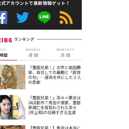
公式アカウントで最新情報ゲット！
ランキング
KING
ILY
WEEKLY
MONTHLY
4時間
週 間
月 間
『豊臣兄弟！』お市と柴田勝
家、自刃しての最期と「辞世
の句」…運命を共にした２人
の悲劇
『豊臣兄弟！』茶々＝悪女は
ほぼ創作？秀吉が溺愛、豊臣
家滅亡を背負わされた茶々
(井上和)の壮絶すぎる生涯
【豊臣兄弟！】秀吉は本当に