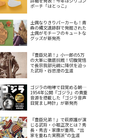
詳細を発表！今年はシリコン
ポーチ「はとっこ」
土偶なりきりパーカーも！青
森の縄文遺跡群で発掘された
土偶がモチーフのキュートな
グッズが新発売
『豊臣兄弟！』小一郎の5万
の大軍に徹底抗戦！切腹覚悟
で長宗我部元親に降伏を迫っ
た武将・谷忠澄の生涯
ゴジラの咆哮で目覚める朝…
1954年公開『ゴジラ』の貴重
音源を搭載した「ゴジラ音声
目覚まし時計」が新発売
『豊臣兄弟！』で萩原護が演
じる武将・小堀正次とは？秀
長・秀吉・家康が重用、“出
家を重ねた実務派”の生涯