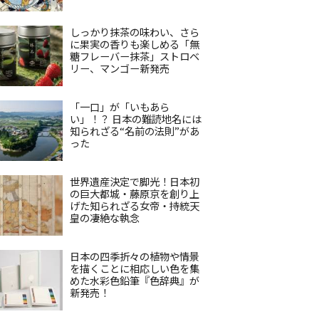
しっかり抹茶の味わい、さら
に果実の香りも楽しめる「無
糖フレーバー抹茶」ストロベ
リー、マンゴー新発売
「一口」が「いもあら
い」！？ 日本の難読地名には
知られざる“名前の法則”があ
った
世界遺産決定で脚光！日本初
の巨大都城・藤原京を創り上
げた知られざる女帝・持統天
皇の凄絶な執念
日本の四季折々の植物や情景
を描くことに相応しい色を集
めた水彩色鉛筆『色辞典』が
新発売！