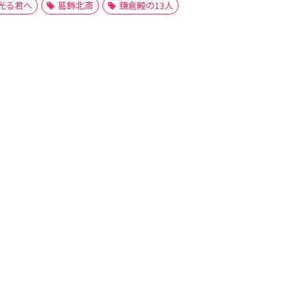
光る君へ
葛飾北斎
鎌倉殿の13人