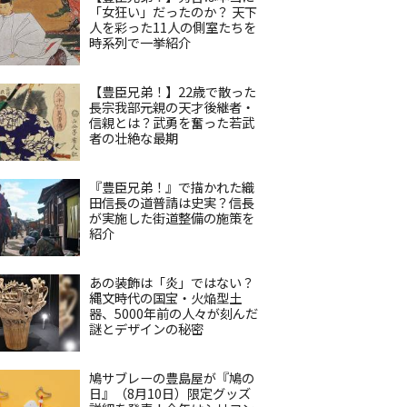
「女狂い」だったのか？ 天下
人を彩った11人の側室たちを
時系列で一挙紹介
【豊臣兄弟！】22歳で散った
長宗我部元親の天才後継者・
信親とは？武勇を奮った若武
者の壮絶な最期
『豊臣兄弟！』で描かれた織
田信長の道普請は史実？信長
が実施した街道整備の施策を
紹介
あの装飾は「炎」ではない？
縄文時代の国宝・火焔型土
器、5000年前の人々が刻んだ
謎とデザインの秘密
鳩サブレーの豊島屋が『鳩の
日』（8月10日）限定グッズ