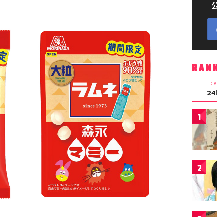
RAN
DA
2
1
2