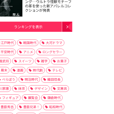
ング…ウルトラ怪獣モチーフ
の革を使った新アパレルコレ
クションが発表
ランキングを表示
江戸時代
戦国時代
大河ドラマ
平安時代
アニメ
ロングセラー
国武将
スイーツ
雑学
お菓子
幕末
漫画
時代劇
テレビ
べらぼう
明治時代
織田信長
川家康
抹茶
デザイン
文房具
フィギュア
展覧会
鎌倉時代
豊臣秀吉
豊臣兄弟！
昭和時代