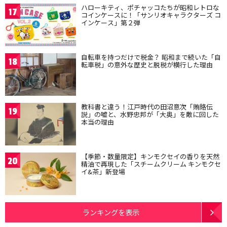
ハローキティ、ポチャッコたちが昭和レトロな
17
コインケースに！「サンリオキャラクターズ コ
インケース」第２弾
自転車を持つだけで税金？ 昭和まで続いた「自
18
転車税」の意外な歴史と脱税が横行した理由
教科書と違う！江戸時代の田沼意次「賄賂伝
19
説」の嘘と、水野忠邦が「大奥」を敵に回した
本当の理由
【季節・数量限定】キンモクセイの香りを天然
20
精油で再現した「スチームクリーム キンモクセ
イ&茶」新登場
ランキングを表示