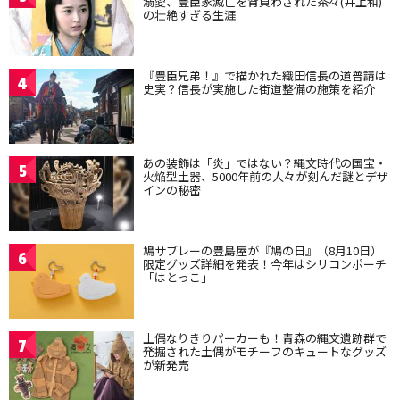
溺愛、豊臣家滅亡を背負わされた茶々(井上和)
の壮絶すぎる生涯
『豊臣兄弟！』で描かれた織田信長の道普請は
4
史実？信長が実施した街道整備の施策を紹介
あの装飾は「炎」ではない？縄文時代の国宝・
5
火焔型土器、5000年前の人々が刻んだ謎とデザ
インの秘密
鳩サブレーの豊島屋が『鳩の日』（8月10日）
6
限定グッズ詳細を発表！今年はシリコンポーチ
「はとっこ」
土偶なりきりパーカーも！青森の縄文遺跡群で
7
発掘された土偶がモチーフのキュートなグッズ
が新発売