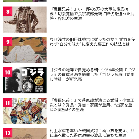
『豊臣兄弟！』小一郎の5万の大軍に徹底抗
8
戦！切腹覚悟で長宗我部元親に降伏を迫った武
将・谷忠澄の生涯
なぜ浅井の旧臣は秀吉に従ったのか？ 武力を使
9
わず“自分の味方”に変えた裏工作の技法とは
ゴジラの咆哮で目覚める朝…1954年公開『ゴジ
10
ラ』の貴重音源を搭載した「ゴジラ音声目覚ま
し時計」が新発売
『豊臣兄弟！』で萩原護が演じる武将・小堀正
11
次とは？秀長・秀吉・家康が重用、“出家を重
ねた実務派”の生涯
村上水軍を率いた戦国武将！幼い弟を支え、共
12
に海へ散った得居通幸の波乱に満ちた生涯