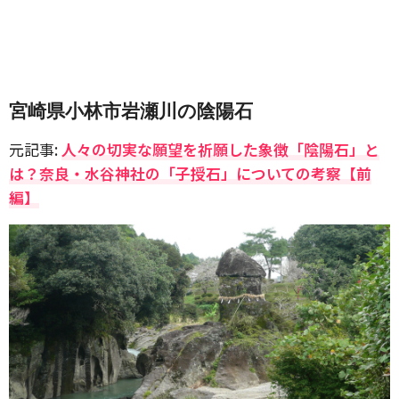
宮崎県小林市岩瀬川の陰陽石
元記事:
人々の切実な願望を祈願した象徴「陰陽石」と
は？奈良・水谷神社の「子授石」についての考察【前
編】