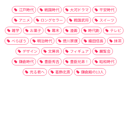
江戸時代
戦国時代
大河ドラマ
平安時代
アニメ
ロングセラー
戦国武将
スイーツ
雑学
お菓子
幕末
漫画
時代劇
テレビ
べらぼう
明治時代
徳川家康
織田信長
抹茶
デザイン
文房具
フィギュア
展覧会
鎌倉時代
豊臣秀吉
豊臣兄弟！
昭和時代
光る君へ
葛飾北斎
鎌倉殿の13人