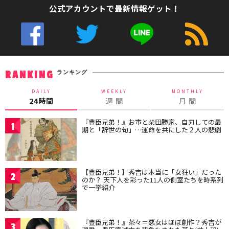
公式アカウントで最新情報ゲット！
ランキング
RANKING
DAILY
WEEKLY
MONTHLY
24時間
週 間
月 間
『豊臣兄弟！』お市と柴田勝家、自刃しての最
1
期と「辞世の句」…運命を共にした２人の悲劇
【豊臣兄弟！】秀吉は本当に「女狂い」だった
2
のか？ 天下人を彩った11人の側室たちを時系列
で一挙紹介
『豊臣兄弟！』茶々＝悪女はほぼ創作？秀吉が
3