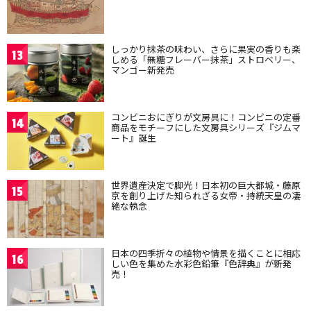
しっかり抹茶の味わい、さらに果実の香りも楽
13
しめる「無糖フレーバー抹茶」ストロベリー、
マンゴー新発売
コンビニおにぎりが文房具に！コンビニの定番
14
商品をモチーフにした文房具シリーズ『ジムマ
ート』誕生
世界遺産決定で脚光！日本初の巨大都城・藤原
15
京を創り上げた知られざる女帝・持統天皇の凄
絶な執念
日本の四季折々の植物や情景を描くことに相応
16
しい色を集めた水彩色鉛筆『色辞典』が新発
売！