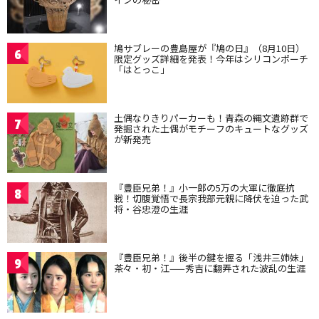
鳩サブレーの豊島屋が『鳩の日』（8月10日）
6
限定グッズ詳細を発表！今年はシリコンポーチ
「はとっこ」
土偶なりきりパーカーも！青森の縄文遺跡群で
7
発掘された土偶がモチーフのキュートなグッズ
が新発売
『豊臣兄弟！』小一郎の5万の大軍に徹底抗
8
戦！切腹覚悟で長宗我部元親に降伏を迫った武
将・谷忠澄の生涯
『豊臣兄弟！』後半の鍵を握る「浅井三姉妹」
9
茶々・初・江——秀吉に翻弄された波乱の生涯