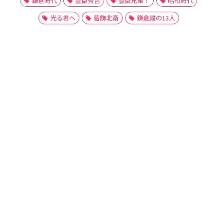
鎌倉時代
豊臣秀吉
豊臣兄弟！
昭和時代
光る君へ
葛飾北斎
鎌倉殿の13人