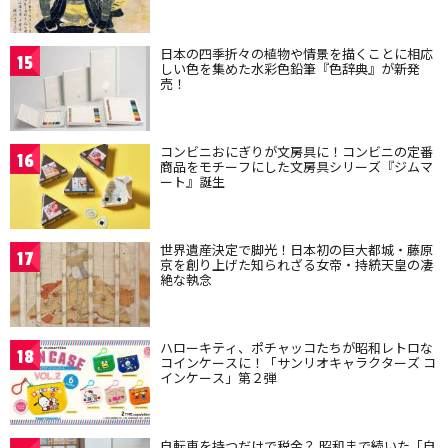
日本の四季折々の植物や情景を描くことに相応
15
しい色を集めた水彩色鉛筆『色辞典』が新発
売！
コンビニおにぎりが文房具に！コンビニの定番
16
商品をモチーフにした文房具シリーズ『ジムマ
ート』誕生
世界遺産決定で脚光！日本初の巨大都城・藤原
17
京を創り上げた知られざる女帝・持統天皇の凄
絶な執念
ハローキティ、ポチャッコたちが昭和レトロな
18
コインケースに！「サンリオキャラクターズ コ
インケース」第２弾
自転車を持つだけで税金？ 昭和まで続いた「自