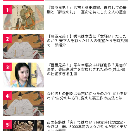
『豊臣兄弟！』お市と柴田勝家、自刃しての最
1
期と「辞世の句」…運命を共にした２人の悲劇
【豊臣兄弟！】秀吉は本当に「女狂い」だった
2
のか？ 天下人を彩った11人の側室たちを時系列
で一挙紹介
『豊臣兄弟！』茶々＝悪女はほぼ創作？秀吉が
3
溺愛、豊臣家滅亡を背負わされた茶々(井上和)
の壮絶すぎる生涯
なぜ浅井の旧臣は秀吉に従ったのか？ 武力を使
4
わず“自分の味方”に変えた裏工作の技法とは
あの装飾は「炎」ではない？縄文時代の国宝・
5
火焔型土器、5000年前の人々が刻んだ謎とデザ
インの秘密