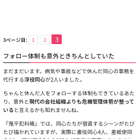
3
3ページ目:
1
2
フォロー体制も意外ときちんとしていた
まだまだいます。病気や事故などで休んだ同心の事務を
代行する
浮役同心
が2人いました。
ちゃんと休んだ人をフォローする体制もできているあた
り、意外と
現代の会社組織よりも危機管理体勢が整って
いる
と言えるかも知れませんね。
『鬼平犯科帳』では、同心たちが宿直するシーンがたび
たび描かれていますが、実際に書役同心4人、差紙使同