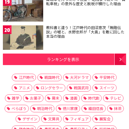
19
転車税」の意外な歴史と脱税が横行した理由
教科書と違う！江戸時代の田沼意次「賄賂伝
20
説」の嘘と、水野忠邦が「大奥」を敵に回した
本当の理由
ランキングを表示
江戸時代
戦国時代
大河ドラマ
平安時代
アニメ
ロングセラー
戦国武将
スイーツ
雑学
お菓子
幕末
漫画
時代劇
テレビ
べらぼう
明治時代
徳川家康
織田信長
抹茶
デザイン
文房具
フィギュア
展覧会