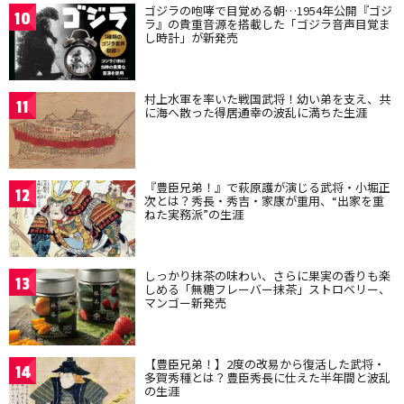
ゴジラの咆哮で目覚める朝…1954年公開『ゴジ
10
ラ』の貴重音源を搭載した「ゴジラ音声目覚ま
し時計」が新発売
村上水軍を率いた戦国武将！幼い弟を支え、共
11
に海へ散った得居通幸の波乱に満ちた生涯
『豊臣兄弟！』で萩原護が演じる武将・小堀正
12
次とは？秀長・秀吉・家康が重用、“出家を重
ねた実務派”の生涯
しっかり抹茶の味わい、さらに果実の香りも楽
13
しめる「無糖フレーバー抹茶」ストロベリー、
マンゴー新発売
【豊臣兄弟！】2度の改易から復活した武将・
14
多賀秀種とは？豊臣秀長に仕えた半年間と波乱
の生涯