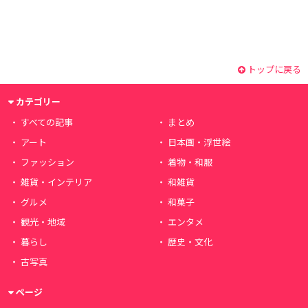
トップに戻る
カテゴリー
すべての記事
まとめ
アート
日本画・浮世絵
ファッション
着物・和服
雑貨・インテリア
和雑貨
グルメ
和菓子
観光・地域
エンタメ
暮らし
歴史・文化
古写真
ページ