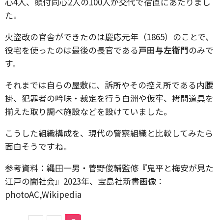
心4人、頭付同心2人の100人が交代で宿直にあたりまし
た。
火盗改の官舎ができたのは慶応元年（1865）のことで、
役宅を使ったのは最後の長官である
戸田与左衛門
のみで
す。
それまでは自らの屋敷に、訴所やその控え所である内腰
掛、犯罪者の吟味・裁定を行う白洲や仮牢、拷問道具を
揃えた取り調べ施設などを設けていました。
こうした組織構成を、現代の警察組織と比較してみたら
面白そうですね。
参考資料：縄田一男・菅野俊輔監修『鬼平と梅安が見た
江戸の闇社会』2023年、宝島社新書画像：
photoAC,Wikipedia