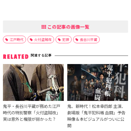
この記事の画像一覧
江戸時代
火付盗賊改
犯罪
長谷川平蔵
関連する記事
RELATED
鬼平・長谷川平蔵が務めた江戸
鬼、新時代！松本幸四郎 主演、
時代の特別警察「火付盗賊改」
劇場版「鬼平犯科帳 血闘」予告
実は意外と権限が弱かった？
映像＆本ビジュアルがついに公
開