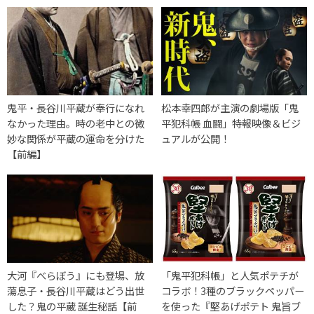
鬼平・長谷川平蔵が奉行になれ
松本幸四郎が主演の劇場版「鬼
なかった理由。時の老中との微
平犯科帳 血闘」特報映像＆ビジ
妙な関係が平蔵の運命を分けた
ュアルが公開！
【前編】
大河『べらぼう』にも登場、放
「鬼平犯科帳」と人気ポテチが
蕩息子・長谷川平蔵はどう出世
コラボ！3種のブラックペッパー
した？鬼の平蔵 誕生秘話【前
を使った『堅あげポテト 鬼旨ブ