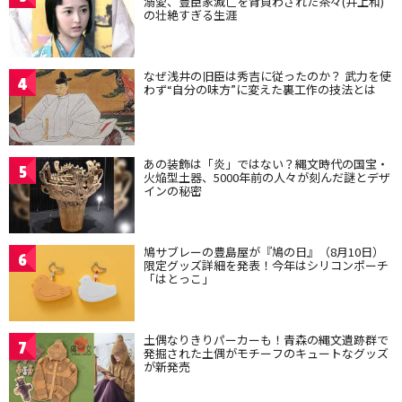
溺愛、豊臣家滅亡を背負わされた茶々(井上和)
の壮絶すぎる生涯
なぜ浅井の旧臣は秀吉に従ったのか？ 武力を使
4
わず“自分の味方”に変えた裏工作の技法とは
あの装飾は「炎」ではない？縄文時代の国宝・
5
火焔型土器、5000年前の人々が刻んだ謎とデザ
インの秘密
鳩サブレーの豊島屋が『鳩の日』（8月10日）
6
限定グッズ詳細を発表！今年はシリコンポーチ
「はとっこ」
土偶なりきりパーカーも！青森の縄文遺跡群で
7
発掘された土偶がモチーフのキュートなグッズ
が新発売