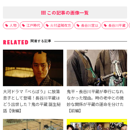
この記事の画像一覧
人物
江戸時代
火付盗賊改方
長谷川宣以
長谷川平蔵
関連する記事
RELATED
大河ドラマ『べらぼう』に放蕩
鬼平・長谷川平蔵が奉行になれ
息子として登場！長谷川平蔵は
なかった理由。時の老中との微
どう出世した？鬼の平蔵 誕生秘
妙な関係が平蔵の運命を分けた
話【後編】
【前編】