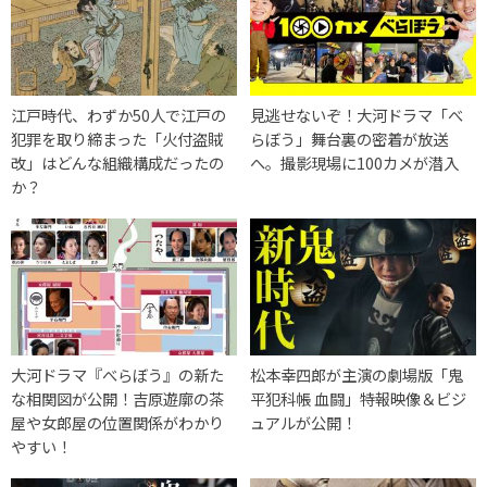
江戸時代、わずか50人で江戸の
見逃せないぞ！大河ドラマ「べ
犯罪を取り締まった「火付盗賊
らぼう」舞台裏の密着が放送
改」はどんな組織構成だったの
へ。撮影現場に100カメが潜入
か？
大河ドラマ『べらぼう』の新た
松本幸四郎が主演の劇場版「鬼
な相関図が公開！吉原遊廓の茶
平犯科帳 血闘」特報映像＆ビジ
屋や女郎屋の位置関係がわかり
ュアルが公開！
やすい！