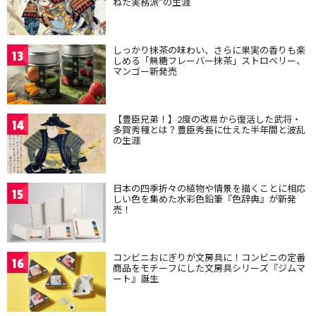
ねた実務派”の生涯
しっかり抹茶の味わい、さらに果実の香りも楽
13
しめる「無糖フレーバー抹茶」ストロベリー、
マンゴー新発売
【豊臣兄弟！】2度の改易から復活した武将・
14
多賀秀種とは？豊臣秀長に仕えた半年間と波乱
の生涯
日本の四季折々の植物や情景を描くことに相応
15
しい色を集めた水彩色鉛筆『色辞典』が新発
売！
コンビニおにぎりが文房具に！コンビニの定番
16
商品をモチーフにした文房具シリーズ『ジムマ
ート』誕生