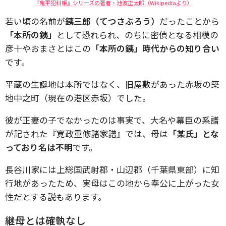
『鬼平犯科帳』シリーズの著者・池波正太郎（Wikipediaより）
若い頃の名前が
銕三郎（てつさぶろう）
だったことから
「本所の銕」
として恐れられ、のちに密偵となる相模の
彦十やおまさとはこの
「本所の銕」時代からの知り合い
です。
平蔵の生誕地は本所ではなく、旧屋敷があった赤坂の築
地中之町（現在の港区赤坂）でした。
彼が正妻の子でなかったのは事実で、大名や幕臣の系譜
が記された『寛政重修諸家譜』では、母は
「某氏」とな
っており名は不明
です。
長谷川家には上総国武射郡・山辺郡（千葉県東部）に知
行地があったため、実母はこの地から奉公に上がった女
性だとする説もあります。
継母とは確執なし