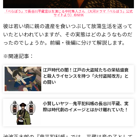
「べらぼう」で長谷川平蔵宣以を演じる中村隼人さん （大河ドラマ「べらぼう」公式
サイトより）©NHK
彼は若い頃に親の遺産を食いつぶして放蕩生活を送って
いたといわれていますが、その実態はどのようなものだ
ったのでしょうか。前編・後編に分けて解説します。
※関連記事：
江戸時代の闇！江戸の大盗賊たちの栄枯盛衰
と殺人ライセンスを持つ「火付盗賊改方」と
の闘い
小賢しいヤツ…鬼平犯科帳の長谷川平蔵、実
際は時代劇のイメージとはかけ離れていた！
池波正太郎の『鬼平犯科帳』では、平蔵は妾の子として