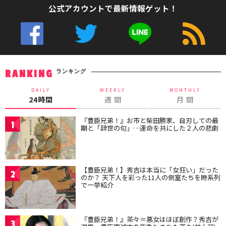
公式アカウントで最新情報ゲット！
ランキング
RANKING
DAILY
WEEKLY
MONTHLY
24時間
週 間
月 間
『豊臣兄弟！』お市と柴田勝家、自刃しての最
1
期と「辞世の句」…運命を共にした２人の悲劇
【豊臣兄弟！】秀吉は本当に「女狂い」だった
2
のか？ 天下人を彩った11人の側室たちを時系列
で一挙紹介
『豊臣兄弟！』茶々＝悪女はほぼ創作？秀吉が
3