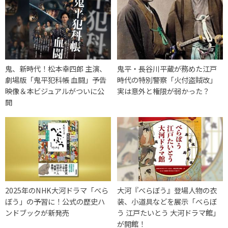
鬼、新時代！松本幸四郎 主演、
鬼平・長谷川平蔵が務めた江戸
劇場版「鬼平犯科帳 血闘」予告
時代の特別警察「火付盗賊改」
映像＆本ビジュアルがついに公
実は意外と権限が弱かった？
開
2025年のNHK大河ドラマ「べら
大河『べらぼう』登場人物の衣
ぼう」の予習に！公式の歴史ハ
装、小道具などを展示「べらぼ
ンドブックが新発売
う 江戸たいとう 大河ドラマ館」
が開館！