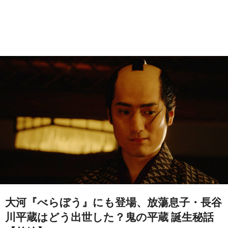
大河『べらぼう』にも登場、放蕩息子・長谷
川平蔵はどう出世した？鬼の平蔵 誕生秘話