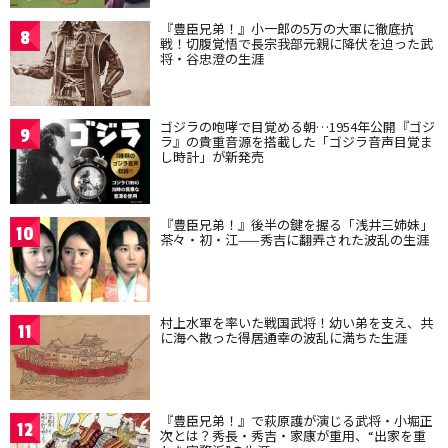
『豊臣兄弟！』小一郎の5万の大軍に徹底抗
8
戦！切腹覚悟で長宗我部元親に降伏を迫った武
将・谷忠澄の生涯
ゴジラの咆哮で目覚める朝…1954年公開『ゴジ
9
ラ』の貴重音源を搭載した「ゴジラ音声目覚ま
し時計」が新発売
『豊臣兄弟！』後半の鍵を握る「浅井三姉妹」
10
茶々・初・江——秀吉に翻弄された波乱の生涯
村上水軍を率いた戦国武将！幼い弟を支え、共
11
に海へ散った得居通幸の波乱に満ちた生涯
『豊臣兄弟！』で萩原護が演じる武将・小堀正
12
次とは？秀長・秀吉・家康が重用、“出家を重