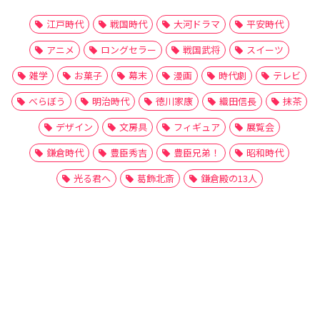
江戸時代
戦国時代
大河ドラマ
平安時代
アニメ
ロングセラー
戦国武将
スイーツ
雑学
お菓子
幕末
漫画
時代劇
テレビ
べらぼう
明治時代
徳川家康
織田信長
抹茶
デザイン
文房具
フィギュア
展覧会
鎌倉時代
豊臣秀吉
豊臣兄弟！
昭和時代
光る君へ
葛飾北斎
鎌倉殿の13人