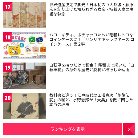
世界遺産決定で脚光！日本初の巨大都城・藤原
17
京を創り上げた知られざる女帝・持統天皇の凄
絶な執念
ハローキティ、ポチャッコたちが昭和レトロな
18
コインケースに！「サンリオキャラクターズ コ
インケース」第２弾
自転車を持つだけで税金？ 昭和まで続いた「自
19
転車税」の意外な歴史と脱税が横行した理由
教科書と違う！江戸時代の田沼意次「賄賂伝
20
説」の嘘と、水野忠邦が「大奥」を敵に回した
本当の理由
ランキングを表示