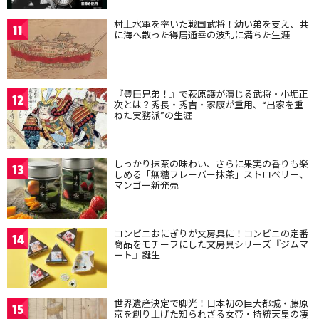
村上水軍を率いた戦国武将！幼い弟を支え、共
11
に海へ散った得居通幸の波乱に満ちた生涯
『豊臣兄弟！』で萩原護が演じる武将・小堀正
12
次とは？秀長・秀吉・家康が重用、“出家を重
ねた実務派”の生涯
しっかり抹茶の味わい、さらに果実の香りも楽
13
しめる「無糖フレーバー抹茶」ストロベリー、
マンゴー新発売
コンビニおにぎりが文房具に！コンビニの定番
14
商品をモチーフにした文房具シリーズ『ジムマ
ート』誕生
世界遺産決定で脚光！日本初の巨大都城・藤原
15
京を創り上げた知られざる女帝・持統天皇の凄