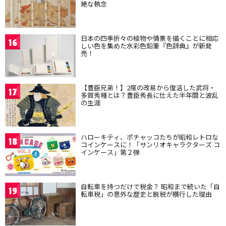
絶な執念
日本の四季折々の植物や情景を描くことに相応
16
しい色を集めた水彩色鉛筆『色辞典』が新発
売！
【豊臣兄弟！】2度の改易から復活した武将・
17
多賀秀種とは？豊臣秀長に仕えた半年間と波乱
の生涯
ハローキティ、ポチャッコたちが昭和レトロな
18
コインケースに！「サンリオキャラクターズ コ
インケース」第２弾
自転車を持つだけで税金？ 昭和まで続いた「自
19
転車税」の意外な歴史と脱税が横行した理由