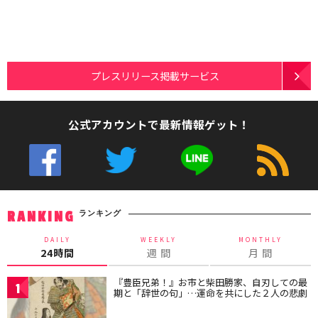
プレスリリース掲載サービス
公式アカウントで最新情報ゲット！
ランキング
RANKING
DAILY
WEEKLY
MONTHLY
24時間
週 間
月 間
『豊臣兄弟！』お市と柴田勝家、自刃しての最
1
期と「辞世の句」…運命を共にした２人の悲劇