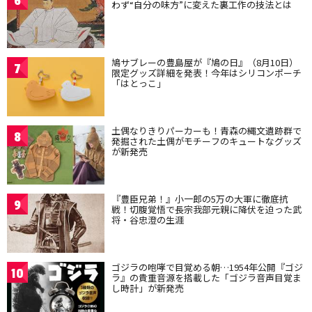
6
わず“自分の味方”に変えた裏工作の技法とは
鳩サブレーの豊島屋が『鳩の日』（8月10日）
7
限定グッズ詳細を発表！今年はシリコンポーチ
「はとっこ」
土偶なりきりパーカーも！青森の縄文遺跡群で
8
発掘された土偶がモチーフのキュートなグッズ
が新発売
『豊臣兄弟！』小一郎の5万の大軍に徹底抗
9
戦！切腹覚悟で長宗我部元親に降伏を迫った武
将・谷忠澄の生涯
ゴジラの咆哮で目覚める朝…1954年公開『ゴジ
10
ラ』の貴重音源を搭載した「ゴジラ音声目覚ま
し時計」が新発売