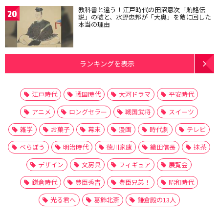
教科書と違う！江戸時代の田沼意次「賄賂伝
20
説」の嘘と、水野忠邦が「大奥」を敵に回した
本当の理由
ランキングを表示
江戸時代
戦国時代
大河ドラマ
平安時代
アニメ
ロングセラー
戦国武将
スイーツ
雑学
お菓子
幕末
漫画
時代劇
テレビ
べらぼう
明治時代
徳川家康
織田信長
抹茶
デザイン
文房具
フィギュア
展覧会
鎌倉時代
豊臣秀吉
豊臣兄弟！
昭和時代
光る君へ
葛飾北斎
鎌倉殿の13人