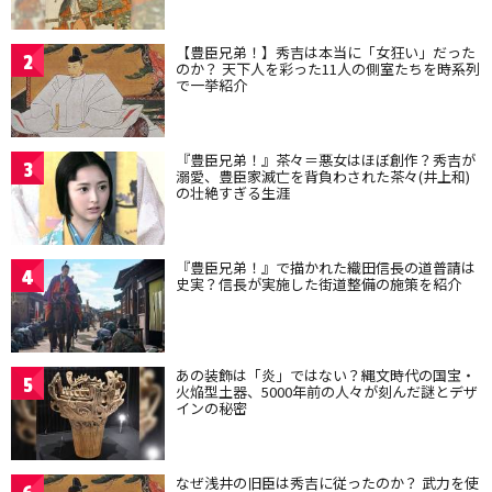
【豊臣兄弟！】秀吉は本当に「女狂い」だった
2
のか？ 天下人を彩った11人の側室たちを時系列
で一挙紹介
『豊臣兄弟！』茶々＝悪女はほぼ創作？秀吉が
3
溺愛、豊臣家滅亡を背負わされた茶々(井上和)
の壮絶すぎる生涯
『豊臣兄弟！』で描かれた織田信長の道普請は
4
史実？信長が実施した街道整備の施策を紹介
あの装飾は「炎」ではない？縄文時代の国宝・
5
火焔型土器、5000年前の人々が刻んだ謎とデザ
インの秘密
なぜ浅井の旧臣は秀吉に従ったのか？ 武力を使