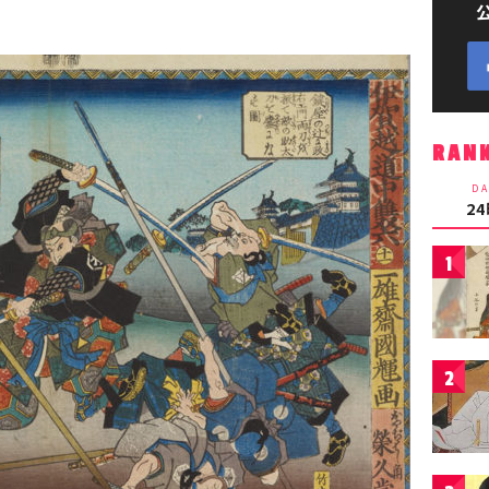
RAN
DA
2
1
2