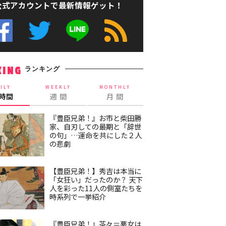
公式アカウントで最新情報ゲット！
ランキング
KING
ILY
WEEKLY
MONTHLY
4時間
週 間
月 間
『豊臣兄弟！』お市と柴田勝
家、自刃しての最期と「辞世
の句」…運命を共にした２人
の悲劇
【豊臣兄弟！】秀吉は本当に
「女狂い」だったのか？ 天下
人を彩った11人の側室たちを
時系列で一挙紹介
『豊臣兄弟！』茶々＝悪女は