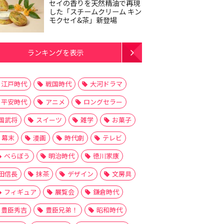
セイの香りを天然精油で再現
した「スチームクリーム キン
モクセイ&茶」新登場
ランキングを表示
江戸時代
戦国時代
大河ドラマ
平安時代
アニメ
ロングセラー
国武将
スイーツ
雑学
お菓子
幕末
漫画
時代劇
テレビ
べらぼう
明治時代
徳川家康
田信長
抹茶
デザイン
文房具
フィギュア
展覧会
鎌倉時代
豊臣秀吉
豊臣兄弟！
昭和時代