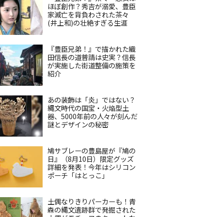
ほぼ創作？秀吉が溺愛、豊臣
家滅亡を背負わされた茶々
(井上和)の壮絶すぎる生涯
『豊臣兄弟！』で描かれた織
田信長の道普請は史実？信長
が実施した街道整備の施策を
紹介
あの装飾は「炎」ではない？
縄文時代の国宝・火焔型土
器、5000年前の人々が刻んだ
謎とデザインの秘密
鳩サブレーの豊島屋が『鳩の
日』（8月10日）限定グッズ
詳細を発表！今年はシリコン
ポーチ「はとっこ」
土偶なりきりパーカーも！青
森の縄文遺跡群で発掘された