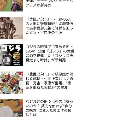
土偶がモチーフのキュートな
グッズが新発売
『豊臣兄弟！』小一郎の5万
の大軍に徹底抗戦！切腹覚悟
で長宗我部元親に降伏を迫っ
た武将・谷忠澄の生涯
ゴジラの咆哮で目覚める朝…
1954年公開『ゴジラ』の貴重
音源を搭載した「ゴジラ音声
目覚まし時計」が新発売
『豊臣兄弟！』で萩原護が演
じる武将・小堀正次とは？秀
長・秀吉・家康が重用、“出
家を重ねた実務派”の生涯
なぜ浅井の旧臣は秀吉に従っ
たのか？ 武力を使わず“自分
の味方”に変えた裏工作の技
法とは