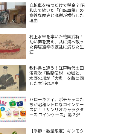
自転車を持つだけで税金？ 昭
和まで続いた「自転車税」の
意外な歴史と脱税が横行した
理由
村上水軍を率いた戦国武将！
幼い弟を支え、共に海へ散っ
た得居通幸の波乱に満ちた生
涯
教科書と違う！江戸時代の田
沼意次「賄賂伝説」の嘘と、
水野忠邦が「大奥」を敵に回
した本当の理由
ハローキティ、ポチャッコた
ちが昭和レトロなコインケー
スに！「サンリオキャラクタ
ーズ コインケース」第２弾
【季節・数量限定】キンモク