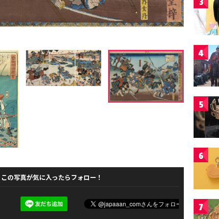
3
4
5
6
この写真が気に入ったらフォロー！
7