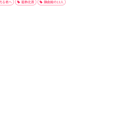
光る君へ
葛飾北斎
鎌倉殿の13人