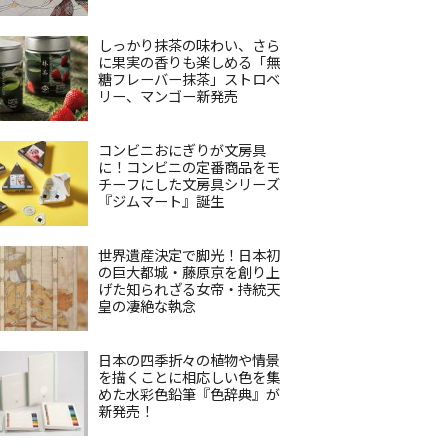
しっかり抹茶の味わい、さら
に果実の香りも楽しめる「無
糖フレーバー抹茶」ストロベ
リー、マンゴー新発売
コンビニおにぎりが文房具
に！コンビニの定番商品をモ
チーフにした文房具シリーズ
『ジムマート』誕生
世界遺産決定で脚光！日本初
の巨大都城・藤原京を創り上
げた知られざる女帝・持統天
皇の凄絶な執念
日本の四季折々の植物や情景
を描くことに相応しい色を集
めた水彩色鉛筆『色辞典』が
新発売！