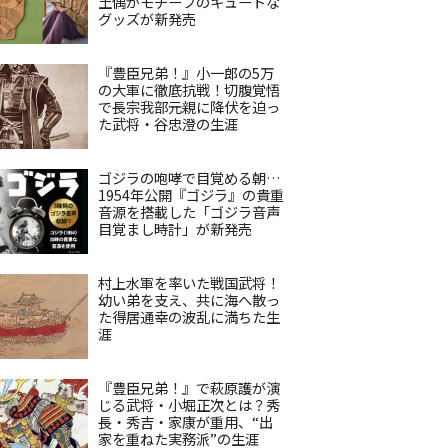
土偶がモチーフのキュートな
グッズが新発売
『豊臣兄弟！』小一郎の5万
の大軍に徹底抗戦！切腹覚悟
で長宗我部元親に降伏を迫っ
た武将・谷忠澄の生涯
ゴジラの咆哮で目覚める朝…
1954年公開『ゴジラ』の貴重
音源を搭載した「ゴジラ音声
目覚まし時計」が新発売
村上水軍を率いた戦国武将！
幼い弟を支え、共に海へ散っ
た得居通幸の波乱に満ちた生
涯
『豊臣兄弟！』で萩原護が演
じる武将・小堀正次とは？秀
長・秀吉・家康が重用、“出
家を重ねた実務派”の生涯