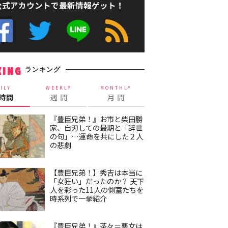
公式アカウントで最新情報ゲット！
ランキング
KING
ILY
WEEKLY
MONTHLY
4時間
週 間
月 間
『豊臣兄弟！』お市と柴田勝
家、自刃しての最期と「辞世
の句」…運命を共にした２人
の悲劇
【豊臣兄弟！】秀吉は本当に
「女狂い」だったのか？ 天下
人を彩った11人の側室たちを
時系列で一挙紹介
『豊臣兄弟！』茶々＝悪女は