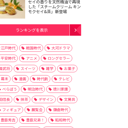
セイの香りを天然精油で再現
した「スチームクリーム キン
モクセイ&茶」新登場
ランキングを表示
江戸時代
戦国時代
大河ドラマ
平安時代
アニメ
ロングセラー
国武将
スイーツ
雑学
お菓子
幕末
漫画
時代劇
テレビ
べらぼう
明治時代
徳川家康
田信長
抹茶
デザイン
文房具
フィギュア
展覧会
鎌倉時代
豊臣秀吉
豊臣兄弟！
昭和時代