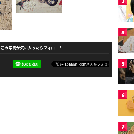
3
4
この写真が気に入ったらフォロー！
5
6
7