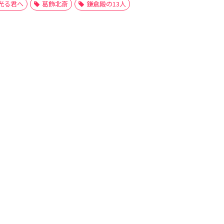
光る君へ
葛飾北斎
鎌倉殿の13人