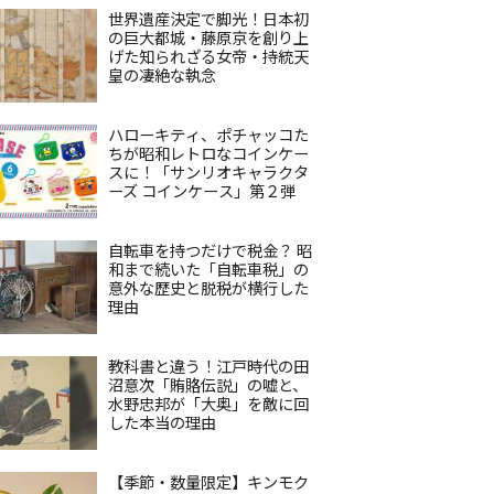
世界遺産決定で脚光！日本初
の巨大都城・藤原京を創り上
げた知られざる女帝・持統天
皇の凄絶な執念
ハローキティ、ポチャッコた
ちが昭和レトロなコインケー
スに！「サンリオキャラクタ
ーズ コインケース」第２弾
自転車を持つだけで税金？ 昭
和まで続いた「自転車税」の
意外な歴史と脱税が横行した
理由
教科書と違う！江戸時代の田
沼意次「賄賂伝説」の嘘と、
水野忠邦が「大奥」を敵に回
した本当の理由
【季節・数量限定】キンモク