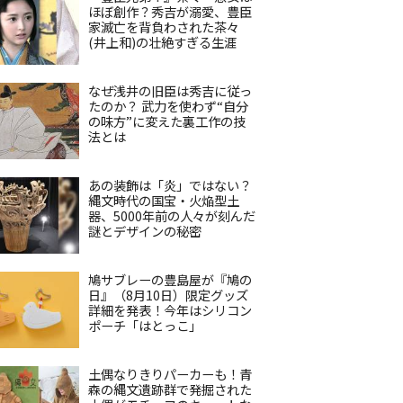
ほぼ創作？秀吉が溺愛、豊臣
家滅亡を背負わされた茶々
(井上和)の壮絶すぎる生涯
なぜ浅井の旧臣は秀吉に従っ
たのか？ 武力を使わず“自分
の味方”に変えた裏工作の技
法とは
あの装飾は「炎」ではない？
縄文時代の国宝・火焔型土
器、5000年前の人々が刻んだ
謎とデザインの秘密
鳩サブレーの豊島屋が『鳩の
日』（8月10日）限定グッズ
詳細を発表！今年はシリコン
ポーチ「はとっこ」
土偶なりきりパーカーも！青
森の縄文遺跡群で発掘された