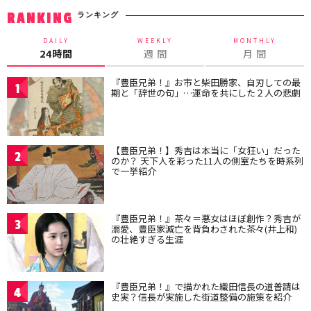
ランキング
RANKING
DAILY
WEEKLY
MONTHLY
24時間
週 間
月 間
『豊臣兄弟！』お市と柴田勝家、自刃しての最
1
期と「辞世の句」…運命を共にした２人の悲劇
【豊臣兄弟！】秀吉は本当に「女狂い」だった
2
のか？ 天下人を彩った11人の側室たちを時系列
で一挙紹介
『豊臣兄弟！』茶々＝悪女はほぼ創作？秀吉が
3
溺愛、豊臣家滅亡を背負わされた茶々(井上和)
の壮絶すぎる生涯
『豊臣兄弟！』で描かれた織田信長の道普請は
4
史実？信長が実施した街道整備の施策を紹介