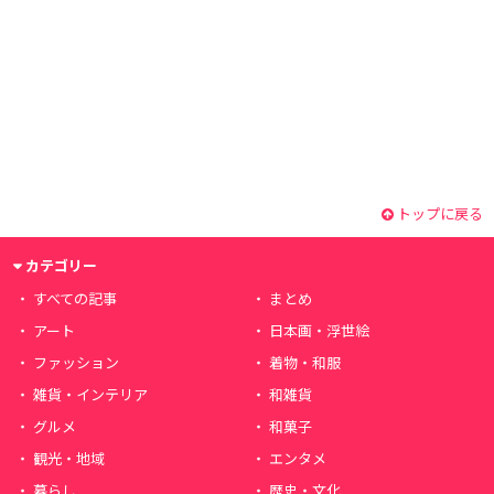
トップに戻る
カテゴリー
すべての記事
まとめ
アート
日本画・浮世絵
ファッション
着物・和服
雑貨・インテリア
和雑貨
グルメ
和菓子
観光・地域
エンタメ
暮らし
歴史・文化