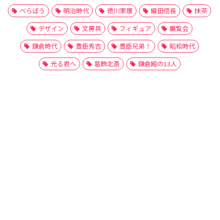
べらぼう
明治時代
徳川家康
織田信長
抹茶
デザイン
文房具
フィギュア
展覧会
鎌倉時代
豊臣秀吉
豊臣兄弟！
昭和時代
光る君へ
葛飾北斎
鎌倉殿の13人