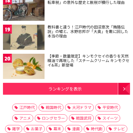
18
転車税」の意外な歴史と脱税が横行した理由
教科書と違う！江戸時代の田沼意次「賄賂伝
19
説」の嘘と、水野忠邦が「大奥」を敵に回した
本当の理由
【季節・数量限定】キンモクセイの香りを天然
20
精油で再現した「スチームクリーム キンモクセ
イ&茶」新登場
ランキングを表示
江戸時代
戦国時代
大河ドラマ
平安時代
アニメ
ロングセラー
戦国武将
スイーツ
雑学
お菓子
幕末
漫画
時代劇
テレビ