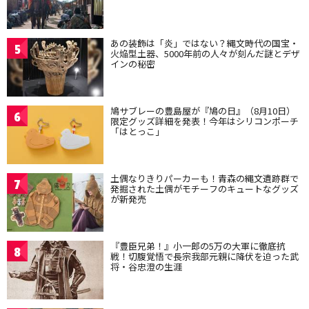
あの装飾は「炎」ではない？縄文時代の国宝・
5
火焔型土器、5000年前の人々が刻んだ謎とデザ
インの秘密
鳩サブレーの豊島屋が『鳩の日』（8月10日）
6
限定グッズ詳細を発表！今年はシリコンポーチ
「はとっこ」
土偶なりきりパーカーも！青森の縄文遺跡群で
7
発掘された土偶がモチーフのキュートなグッズ
が新発売
『豊臣兄弟！』小一郎の5万の大軍に徹底抗
8
戦！切腹覚悟で長宗我部元親に降伏を迫った武
将・谷忠澄の生涯