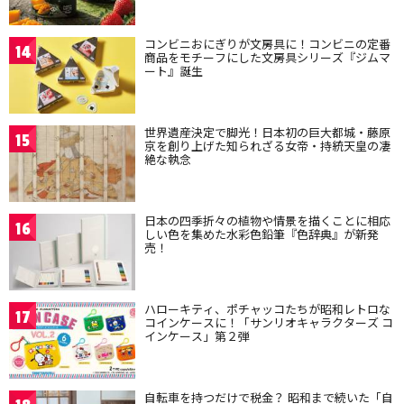
コンビニおにぎりが文房具に！コンビニの定番
14
商品をモチーフにした文房具シリーズ『ジムマ
ート』誕生
世界遺産決定で脚光！日本初の巨大都城・藤原
15
京を創り上げた知られざる女帝・持統天皇の凄
絶な執念
日本の四季折々の植物や情景を描くことに相応
16
しい色を集めた水彩色鉛筆『色辞典』が新発
売！
ハローキティ、ポチャッコたちが昭和レトロな
17
コインケースに！「サンリオキャラクターズ コ
インケース」第２弾
自転車を持つだけで税金？ 昭和まで続いた「自