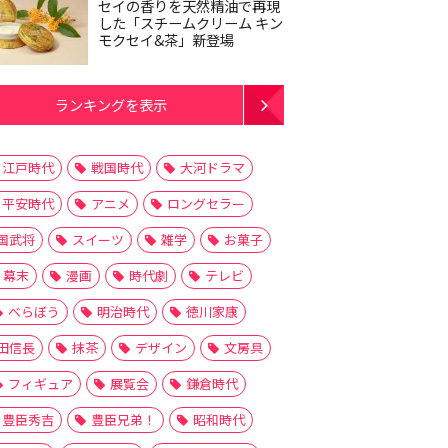
セイの香りを天然精油で再現
した「スチームクリーム キン
モクセイ&茶」新登場
ランキングを表示
江戸時代
戦国時代
大河ドラマ
平安時代
アニメ
ロングセラー
国武将
スイーツ
雑学
お菓子
幕末
漫画
時代劇
テレビ
べらぼう
明治時代
徳川家康
田信長
抹茶
デザイン
文房具
フィギュア
展覧会
鎌倉時代
豊臣秀吉
豊臣兄弟！
昭和時代