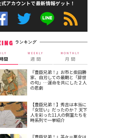
公式アカウントで最新情報ゲット！
ランキング
KING
ILY
WEEKLY
MONTHLY
4時間
週 間
月 間
『豊臣兄弟！』お市と柴田勝
家、自刃しての最期と「辞世
の句」…運命を共にした２人
の悲劇
【豊臣兄弟！】秀吉は本当に
「女狂い」だったのか？ 天下
人を彩った11人の側室たちを
時系列で一挙紹介
『豊臣兄弟！』茶々＝悪女は