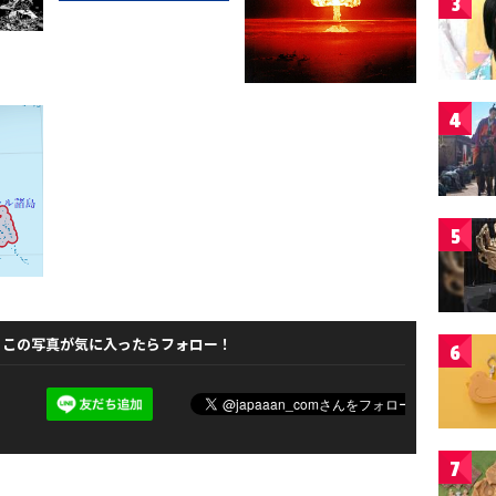
3
4
5
この写真が気に入ったらフォロー！
6
7