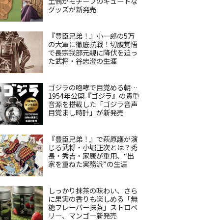
土偶がモチーフのキュートな
グッズが新発売
『豊臣兄弟！』小一郎の5万
の大軍に徹底抗戦！切腹覚悟
で長宗我部元親に降伏を迫っ
た武将・谷忠澄の生涯
ゴジラの咆哮で目覚める朝…
1954年公開『ゴジラ』の貴重
音源を搭載した「ゴジラ音声
目覚まし時計」が新発売
『豊臣兄弟！』で萩原護が演
じる武将・小堀正次とは？秀
長・秀吉・家康が重用、“出
家を重ねた実務派”の生涯
しっかり抹茶の味わい、さら
に果実の香りも楽しめる「無
糖フレーバー抹茶」ストロベ
リー、マンゴー新発売