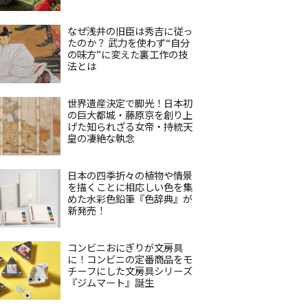
なぜ浅井の旧臣は秀吉に従っ
たのか？ 武力を使わず“自分
の味方”に変えた裏工作の技
法とは
世界遺産決定で脚光！日本初
の巨大都城・藤原京を創り上
げた知られざる女帝・持統天
皇の凄絶な執念
日本の四季折々の植物や情景
を描くことに相応しい色を集
めた水彩色鉛筆『色辞典』が
新発売！
コンビニおにぎりが文房具
に！コンビニの定番商品をモ
チーフにした文房具シリーズ
『ジムマート』誕生