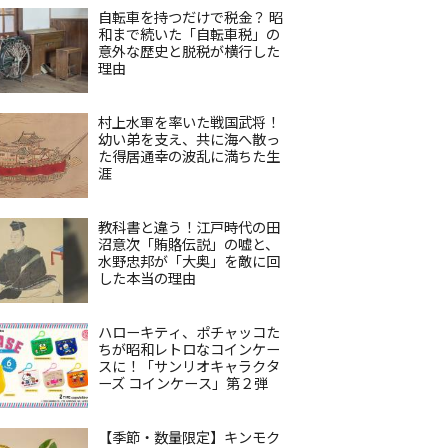
自転車を持つだけで税金？ 昭
和まで続いた「自転車税」の
意外な歴史と脱税が横行した
理由
村上水軍を率いた戦国武将！
幼い弟を支え、共に海へ散っ
た得居通幸の波乱に満ちた生
涯
教科書と違う！江戸時代の田
沼意次「賄賂伝説」の嘘と、
水野忠邦が「大奥」を敵に回
した本当の理由
ハローキティ、ポチャッコた
ちが昭和レトロなコインケー
スに！「サンリオキャラクタ
ーズ コインケース」第２弾
【季節・数量限定】キンモク