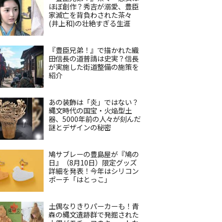
ほぼ創作？秀吉が溺愛、豊臣
家滅亡を背負わされた茶々
(井上和)の壮絶すぎる生涯
『豊臣兄弟！』で描かれた織
田信長の道普請は史実？信長
が実施した街道整備の施策を
紹介
あの装飾は「炎」ではない？
縄文時代の国宝・火焔型土
器、5000年前の人々が刻んだ
謎とデザインの秘密
鳩サブレーの豊島屋が『鳩の
日』（8月10日）限定グッズ
詳細を発表！今年はシリコン
ポーチ「はとっこ」
土偶なりきりパーカーも！青
森の縄文遺跡群で発掘された