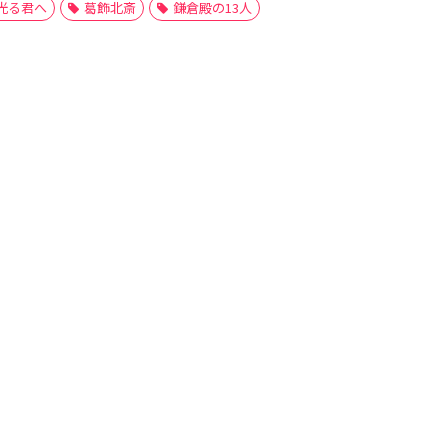
光る君へ
葛飾北斎
鎌倉殿の13人