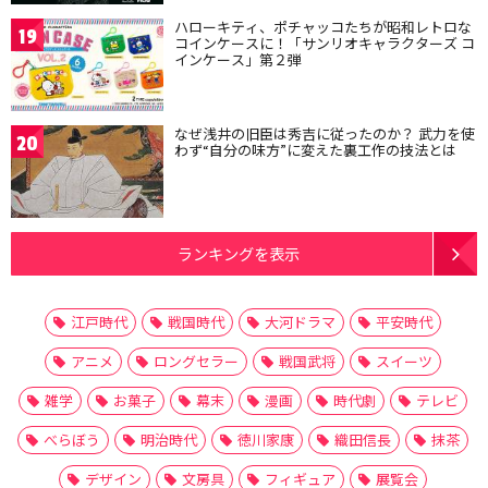
ハローキティ、ポチャッコたちが昭和レトロな
19
コインケースに！「サンリオキャラクターズ コ
インケース」第２弾
なぜ浅井の旧臣は秀吉に従ったのか？ 武力を使
20
わず“自分の味方”に変えた裏工作の技法とは
ランキングを表示
江戸時代
戦国時代
大河ドラマ
平安時代
アニメ
ロングセラー
戦国武将
スイーツ
雑学
お菓子
幕末
漫画
時代劇
テレビ
べらぼう
明治時代
徳川家康
織田信長
抹茶
デザイン
文房具
フィギュア
展覧会