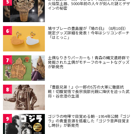
5
火焔型土器、5000年前の人々が刻んだ謎とデザ
インの秘密
鳩サブレーの豊島屋が『鳩の日』（8月10日）
6
限定グッズ詳細を発表！今年はシリコンポーチ
「はとっこ」
土偶なりきりパーカーも！青森の縄文遺跡群で
7
発掘された土偶がモチーフのキュートなグッズ
が新発売
『豊臣兄弟！』小一郎の5万の大軍に徹底抗
8
戦！切腹覚悟で長宗我部元親に降伏を迫った武
将・谷忠澄の生涯
ゴジラの咆哮で目覚める朝…1954年公開『ゴジ
9
ラ』の貴重音源を搭載した「ゴジラ音声目覚ま
し時計」が新発売