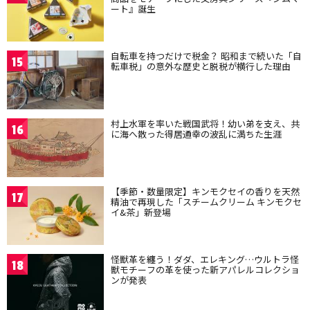
ート』誕生
自転車を持つだけで税金？ 昭和まで続いた「自
15
転車税」の意外な歴史と脱税が横行した理由
村上水軍を率いた戦国武将！幼い弟を支え、共
16
に海へ散った得居通幸の波乱に満ちた生涯
【季節・数量限定】キンモクセイの香りを天然
17
精油で再現した「スチームクリーム キンモクセ
イ&茶」新登場
怪獣革を纏う！ダダ、エレキング…ウルトラ怪
18
獣モチーフの革を使った新アパレルコレクショ
ンが発表