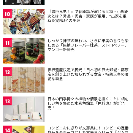
『豊臣兄弟！』で萩原護が演じる武将・小堀正
10
次とは？秀長・秀吉・家康が重用、“出家を重
ねた実務派”の生涯
しっかり抹茶の味わい、さらに果実の香りも楽
11
しめる「無糖フレーバー抹茶」ストロベリー、
マンゴー新発売
世界遺産決定で脚光！日本初の巨大都城・藤原
12
京を創り上げた知られざる女帝・持統天皇の凄
絶な執念
日本の四季折々の植物や情景を描くことに相応
13
しい色を集めた水彩色鉛筆『色辞典』が新発
売！
コンビニおにぎりが文房具に！コンビニの定番
14
商品をモチーフにした文房具シリーズ『ジムマ