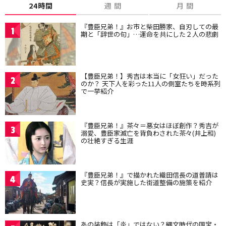
24時間
週 間
月 間
『豊臣兄弟！』お市と柴田勝家、自刃しての最
1
期と「辞世の句」…運命を共にした２人の悲劇
【豊臣兄弟！】秀吉は本当に「女狂い」だった
2
のか？ 天下人を彩った11人の側室たちを時系列
で一挙紹介
『豊臣兄弟！』茶々＝悪女はほぼ創作？秀吉が
3
溺愛、豊臣家滅亡を背負わされた茶々(井上和)
の壮絶すぎる生涯
『豊臣兄弟！』で描かれた織田信長の道普請は
4
史実？信長が実施した街道整備の施策を紹介
あの装飾は「炎」ではない？縄文時代の国宝・