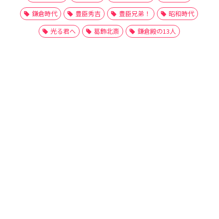
鎌倉時代
豊臣秀吉
豊臣兄弟！
昭和時代
光る君へ
葛飾北斎
鎌倉殿の13人