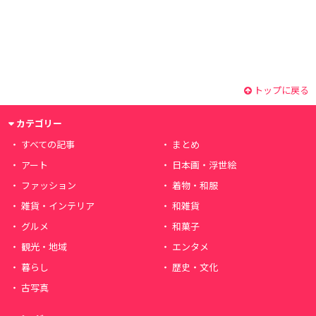
トップに戻る
カテゴリー
すべての記事
まとめ
アート
日本画・浮世絵
ファッション
着物・和服
雑貨・インテリア
和雑貨
グルメ
和菓子
観光・地域
エンタメ
暮らし
歴史・文化
古写真