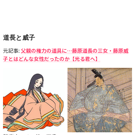
道長と威子
元記事:
父親の権力の道具に…藤原道長の三女・藤原威
子とはどんな女性だったのか【光る君へ】