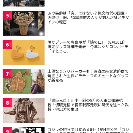
あの装飾は「炎」ではない？縄文時代の国宝・
5
火焔型土器、5000年前の人々が刻んだ謎とデザ
インの秘密
鳩サブレーの豊島屋が『鳩の日』（8月10日）
6
限定グッズ詳細を発表！今年はシリコンポーチ
「はとっこ」
土偶なりきりパーカーも！青森の縄文遺跡群で
7
発掘された土偶がモチーフのキュートなグッズ
が新発売
『豊臣兄弟！』小一郎の5万の大軍に徹底抗
8
戦！切腹覚悟で長宗我部元親に降伏を迫った武
将・谷忠澄の生涯
ゴジラの咆哮で目覚める朝…1954年公開『ゴジ
9