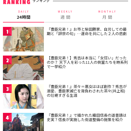
ランキング
RANKING
DAILY
WEEKLY
MONTHLY
24時間
週 間
月 間
『豊臣兄弟！』お市と柴田勝家、自刃しての最
1
期と「辞世の句」…運命を共にした２人の悲劇
【豊臣兄弟！】秀吉は本当に「女狂い」だった
2
のか？ 天下人を彩った11人の側室たちを時系列
で一挙紹介
『豊臣兄弟！』茶々＝悪女はほぼ創作？秀吉が
3
溺愛、豊臣家滅亡を背負わされた茶々(井上和)
の壮絶すぎる生涯
『豊臣兄弟！』で描かれた織田信長の道普請は
4
史実？信長が実施した街道整備の施策を紹介