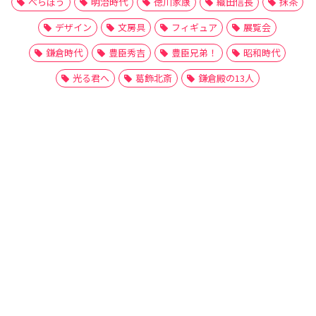
べらぼう
明治時代
徳川家康
織田信長
抹茶
デザイン
文房具
フィギュア
展覧会
鎌倉時代
豊臣秀吉
豊臣兄弟！
昭和時代
光る君へ
葛飾北斎
鎌倉殿の13人