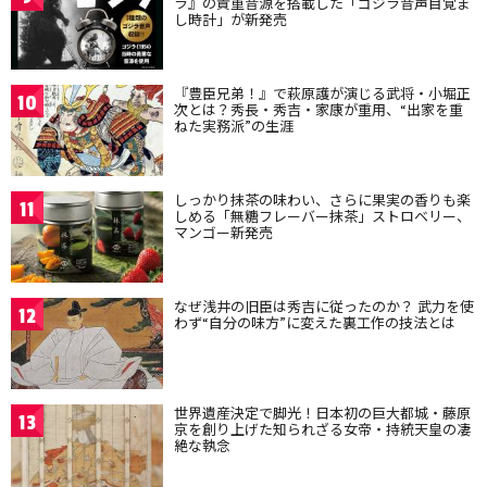
ラ』の貴重音源を搭載した「ゴジラ音声目覚ま
し時計」が新発売
『豊臣兄弟！』で萩原護が演じる武将・小堀正
10
次とは？秀長・秀吉・家康が重用、“出家を重
ねた実務派”の生涯
しっかり抹茶の味わい、さらに果実の香りも楽
11
しめる「無糖フレーバー抹茶」ストロベリー、
マンゴー新発売
なぜ浅井の旧臣は秀吉に従ったのか？ 武力を使
12
わず“自分の味方”に変えた裏工作の技法とは
世界遺産決定で脚光！日本初の巨大都城・藤原
13
京を創り上げた知られざる女帝・持統天皇の凄
絶な執念