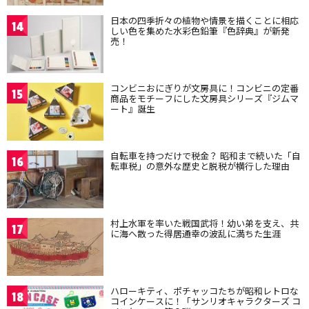
日本の四季折々の植物や情景を描くことに相応
14
しい色を集めた水彩色鉛筆『色辞典』が新発
売！
コンビニおにぎりが文房具に！コンビニの定番
15
商品をモチーフにした文房具シリーズ『ジムマ
ート』誕生
自転車を持つだけで税金？ 昭和まで続いた「自
16
転車税」の意外な歴史と脱税が横行した理由
村上水軍を率いた戦国武将！幼い弟を支え、共
17
に海へ散った得居通幸の波乱に満ちた生涯
ハローキティ、ポチャッコたちが昭和レトロな
18
コインケースに！「サンリオキャラクターズ コ