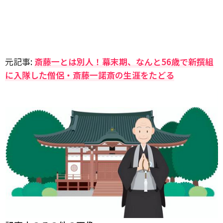
元記事:
斎藤一とは別人！幕末期、なんと56歳で新撰組
に入隊した僧侶・斎藤一諾斎の生涯をたどる