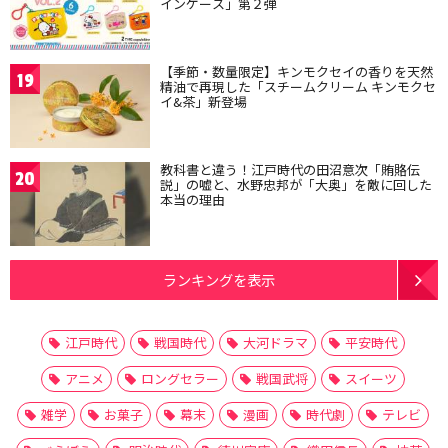
インケース」第２弾
【季節・数量限定】キンモクセイの香りを天然
19
精油で再現した「スチームクリーム キンモクセ
イ&茶」新登場
教科書と違う！江戸時代の田沼意次「賄賂伝
20
説」の嘘と、水野忠邦が「大奥」を敵に回した
本当の理由
ランキングを表示
江戸時代
戦国時代
大河ドラマ
平安時代
アニメ
ロングセラー
戦国武将
スイーツ
雑学
お菓子
幕末
漫画
時代劇
テレビ