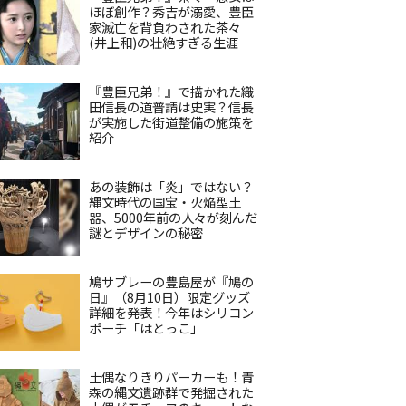
ほぼ創作？秀吉が溺愛、豊臣
家滅亡を背負わされた茶々
(井上和)の壮絶すぎる生涯
『豊臣兄弟！』で描かれた織
田信長の道普請は史実？信長
が実施した街道整備の施策を
紹介
あの装飾は「炎」ではない？
縄文時代の国宝・火焔型土
器、5000年前の人々が刻んだ
謎とデザインの秘密
鳩サブレーの豊島屋が『鳩の
日』（8月10日）限定グッズ
詳細を発表！今年はシリコン
ポーチ「はとっこ」
土偶なりきりパーカーも！青
森の縄文遺跡群で発掘された