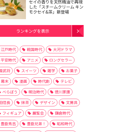
セイの香りを天然精油で再現
した「スチームクリーム キン
モクセイ&茶」新登場
ランキングを表示
江戸時代
戦国時代
大河ドラマ
平安時代
アニメ
ロングセラー
国武将
スイーツ
雑学
お菓子
幕末
漫画
時代劇
テレビ
べらぼう
明治時代
徳川家康
田信長
抹茶
デザイン
文房具
フィギュア
展覧会
鎌倉時代
豊臣秀吉
豊臣兄弟！
昭和時代