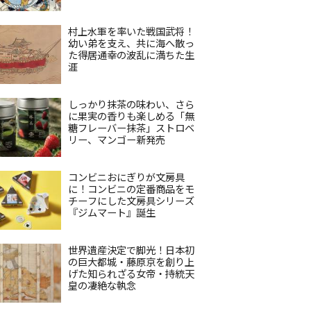
村上水軍を率いた戦国武将！
幼い弟を支え、共に海へ散っ
た得居通幸の波乱に満ちた生
涯
しっかり抹茶の味わい、さら
に果実の香りも楽しめる「無
糖フレーバー抹茶」ストロベ
リー、マンゴー新発売
コンビニおにぎりが文房具
に！コンビニの定番商品をモ
チーフにした文房具シリーズ
『ジムマート』誕生
世界遺産決定で脚光！日本初
の巨大都城・藤原京を創り上
げた知られざる女帝・持統天
皇の凄絶な執念