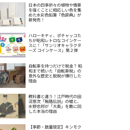
日本の四季折々の植物や情景
を描くことに相応しい色を集
めた水彩色鉛筆『色辞典』が
新発売！
ハローキティ、ポチャッコた
ちが昭和レトロなコインケー
スに！「サンリオキャラクタ
ーズ コインケース」第２弾
自転車を持つだけで税金？ 昭
和まで続いた「自転車税」の
意外な歴史と脱税が横行した
理由
教科書と違う！江戸時代の田
沼意次「賄賂伝説」の嘘と、
水野忠邦が「大奥」を敵に回
した本当の理由
【季節・数量限定】キンモク