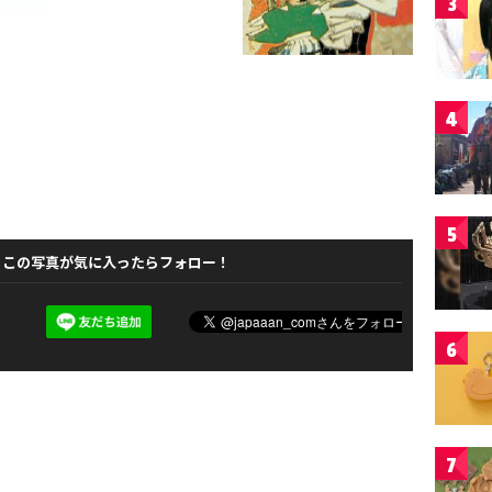
3
4
5
この写真が気に入ったらフォロー！
6
7