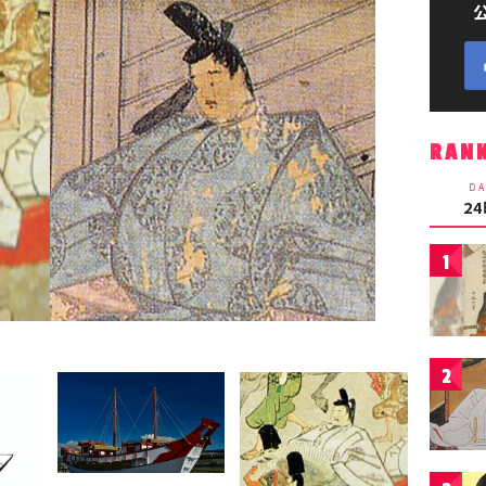
RAN
DA
2
1
2