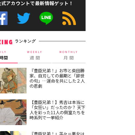
公式アカウントで最新情報ゲット！
ランキング
KING
ILY
WEEKLY
MONTHLY
4時間
週 間
月 間
『豊臣兄弟！』お市と柴田勝
家、自刃しての最期と「辞世
の句」…運命を共にした２人
の悲劇
【豊臣兄弟！】秀吉は本当に
「女狂い」だったのか？ 天下
人を彩った11人の側室たちを
時系列で一挙紹介
『豊臣兄弟！』茶々＝悪女は