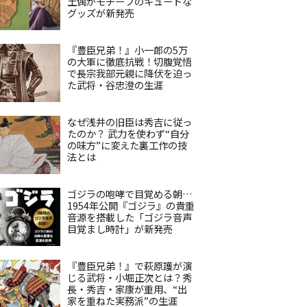
土偶がモチーフのキュートな
グッズが新発売
『豊臣兄弟！』小一郎の5万
の大軍に徹底抗戦！切腹覚悟
で長宗我部元親に降伏を迫っ
た武将・谷忠澄の生涯
なぜ浅井の旧臣は秀吉に従っ
たのか？ 武力を使わず“自分
の味方”に変えた裏工作の技
法とは
ゴジラの咆哮で目覚める朝…
1954年公開『ゴジラ』の貴重
音源を搭載した「ゴジラ音声
目覚まし時計」が新発売
『豊臣兄弟！』で萩原護が演
じる武将・小堀正次とは？秀
長・秀吉・家康が重用、“出
家を重ねた実務派”の生涯