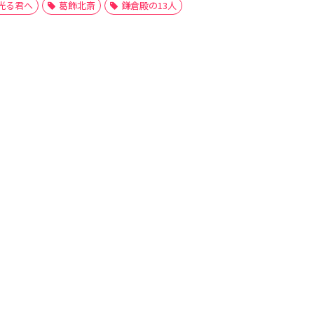
光る君へ
葛飾北斎
鎌倉殿の13人