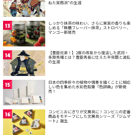
ねた実務派”の生涯
しっかり抹茶の味わい、さらに果実の香りも楽
13
しめる「無糖フレーバー抹茶」ストロベリー、
マンゴー新発売
【豊臣兄弟！】2度の改易から復活した武将・
14
多賀秀種とは？豊臣秀長に仕えた半年間と波乱
の生涯
日本の四季折々の植物や情景を描くことに相応
15
しい色を集めた水彩色鉛筆『色辞典』が新発
売！
コンビニおにぎりが文房具に！コンビニの定番
16
商品をモチーフにした文房具シリーズ『ジムマ
ート』誕生