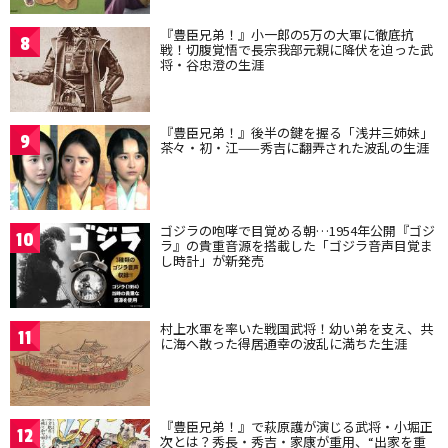
『豊臣兄弟！』小一郎の5万の大軍に徹底抗
8
戦！切腹覚悟で長宗我部元親に降伏を迫った武
将・谷忠澄の生涯
『豊臣兄弟！』後半の鍵を握る「浅井三姉妹」
9
茶々・初・江——秀吉に翻弄された波乱の生涯
ゴジラの咆哮で目覚める朝…1954年公開『ゴジ
10
ラ』の貴重音源を搭載した「ゴジラ音声目覚ま
し時計」が新発売
村上水軍を率いた戦国武将！幼い弟を支え、共
11
に海へ散った得居通幸の波乱に満ちた生涯
『豊臣兄弟！』で萩原護が演じる武将・小堀正
12
次とは？秀長・秀吉・家康が重用、“出家を重