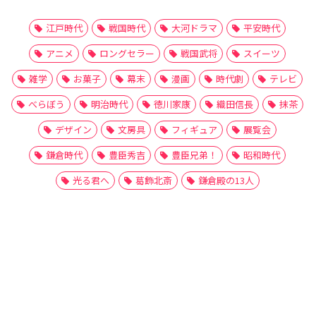
江戸時代
戦国時代
大河ドラマ
平安時代
アニメ
ロングセラー
戦国武将
スイーツ
雑学
お菓子
幕末
漫画
時代劇
テレビ
べらぼう
明治時代
徳川家康
織田信長
抹茶
デザイン
文房具
フィギュア
展覧会
鎌倉時代
豊臣秀吉
豊臣兄弟！
昭和時代
光る君へ
葛飾北斎
鎌倉殿の13人