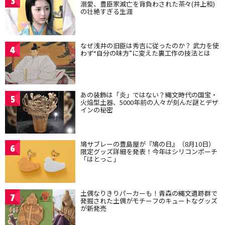
3
溺愛、豊臣家滅亡を背負わされた茶々(井上和)
の壮絶すぎる生涯
なぜ浅井の旧臣は秀吉に従ったのか？ 武力を使
4
わず“自分の味方”に変えた裏工作の技法とは
あの装飾は「炎」ではない？縄文時代の国宝・
5
火焔型土器、5000年前の人々が刻んだ謎とデザ
インの秘密
鳩サブレーの豊島屋が『鳩の日』（8月10日）
6
限定グッズ詳細を発表！今年はシリコンポーチ
「はとっこ」
土偶なりきりパーカーも！青森の縄文遺跡群で
7
発掘された土偶がモチーフのキュートなグッズ
が新発売