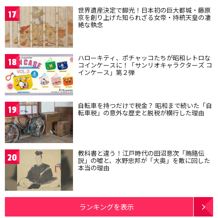
世界遺産決定で脚光！日本初の巨大都城・藤原
17
京を創り上げた知られざる女帝・持統天皇の凄
絶な執念
ハローキティ、ポチャッコたちが昭和レトロな
18
コインケースに！「サンリオキャラクターズ コ
インケース」第２弾
自転車を持つだけで税金？ 昭和まで続いた「自
19
転車税」の意外な歴史と脱税が横行した理由
教科書と違う！江戸時代の田沼意次「賄賂伝
20
説」の嘘と、水野忠邦が「大奥」を敵に回した
本当の理由
ランキングを表示