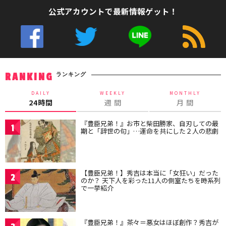
公式アカウントで最新情報ゲット！
ランキング
RANKING
DAILY
WEEKLY
MONTHLY
24時間
週 間
月 間
『豊臣兄弟！』お市と柴田勝家、自刃しての最
1
期と「辞世の句」…運命を共にした２人の悲劇
【豊臣兄弟！】秀吉は本当に「女狂い」だった
2
のか？ 天下人を彩った11人の側室たちを時系列
で一挙紹介
『豊臣兄弟！』茶々＝悪女はほぼ創作？秀吉が