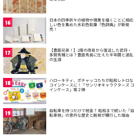
日本の四季折々の植物や情景を描くことに相応
16
しい色を集めた水彩色鉛筆『色辞典』が新発
売！
【豊臣兄弟！】2度の改易から復活した武将・
17
多賀秀種とは？豊臣秀長に仕えた半年間と波乱
の生涯
ハローキティ、ポチャッコたちが昭和レトロな
18
コインケースに！「サンリオキャラクターズ コ
インケース」第２弾
自転車を持つだけで税金？ 昭和まで続いた「自
19
転車税」の意外な歴史と脱税が横行した理由