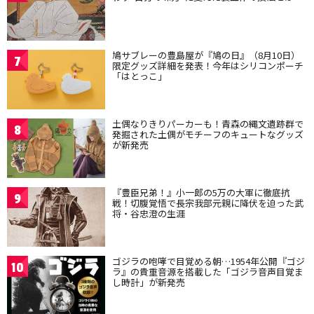
鳩サブレーの豊島屋が『鳩の日』（8月10日）
7
限定グッズ詳細を発表！今年はシリコンポーチ
「はとっこ」
土偶なりきりパーカーも！青森の縄文遺跡群で
8
発掘された土偶がモチーフのキュートなグッズ
が新発売
『豊臣兄弟！』小一郎の5万の大軍に徹底抗
9
戦！切腹覚悟で長宗我部元親に降伏を迫った武
将・谷忠澄の生涯
ゴジラの咆哮で目覚める朝…1954年公開『ゴジ
10
ラ』の貴重音源を搭載した「ゴジラ音声目覚ま
し時計」が新発売