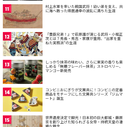
村上水軍を率いた戦国武将！幼い弟を支え、共
11
に海へ散った得居通幸の波乱に満ちた生涯
『豊臣兄弟！』で萩原護が演じる武将・小堀正
12
次とは？秀長・秀吉・家康が重用、“出家を重
ねた実務派”の生涯
しっかり抹茶の味わい、さらに果実の香りも楽
13
しめる「無糖フレーバー抹茶」ストロベリー、
マンゴー新発売
コンビニおにぎりが文房具に！コンビニの定番
14
商品をモチーフにした文房具シリーズ『ジムマ
ート』誕生
世界遺産決定で脚光！日本初の巨大都城・藤原
15
京を創り上げた知られざる女帝・持統天皇の凄
絶な執念