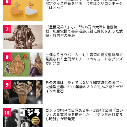
6
限定グッズ詳細を発表！今年はシリコンポーチ
「はとっこ」
『豊臣兄弟！』小一郎の5万の大軍に徹底抗
7
戦！切腹覚悟で長宗我部元親に降伏を迫った武
将・谷忠澄の生涯
土偶なりきりパーカーも！青森の縄文遺跡群で
8
発掘された土偶がモチーフのキュートなグッズ
が新発売
あの装飾は「炎」ではない？縄文時代の国宝・
9
火焔型土器、5000年前の人々が刻んだ謎とデザ
インの秘密
ゴジラの咆哮で目覚める朝…1954年公開『ゴジ
10
ラ』の貴重音源を搭載した「ゴジラ音声目覚ま
し時計」が新発売