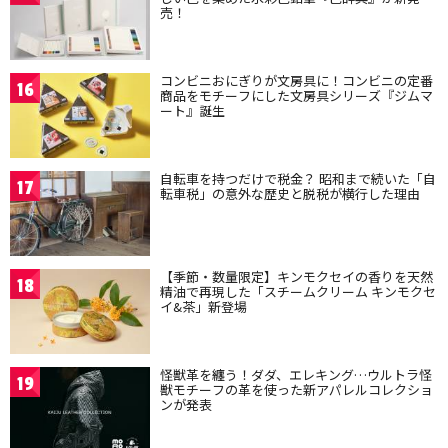
売！
コンビニおにぎりが文房具に！コンビニの定番
16
商品をモチーフにした文房具シリーズ『ジムマ
ート』誕生
自転車を持つだけで税金？ 昭和まで続いた「自
17
転車税」の意外な歴史と脱税が横行した理由
【季節・数量限定】キンモクセイの香りを天然
18
精油で再現した「スチームクリーム キンモクセ
イ&茶」新登場
怪獣革を纏う！ダダ、エレキング…ウルトラ怪
19
獣モチーフの革を使った新アパレルコレクショ
ンが発表