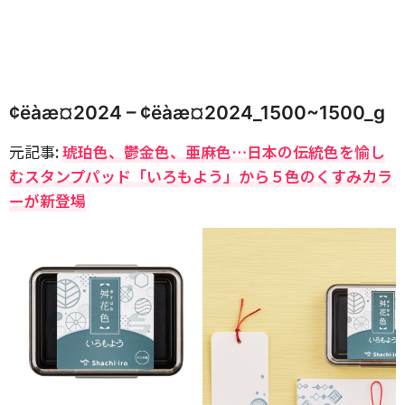
¢ëàæ¤2024 – ¢ëàæ¤2024_1500~1500_g
元記事:
琥珀色、鬱金色、亜麻色…日本の伝統色を愉し
むスタンプパッド「いろもよう」から５色のくすみカラ
ーが新登場