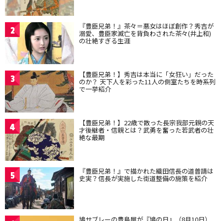
『豊臣兄弟！』茶々＝悪女はほぼ創作？秀吉が
2
溺愛、豊臣家滅亡を背負わされた茶々(井上和)
の壮絶すぎる生涯
【豊臣兄弟！】秀吉は本当に「女狂い」だった
3
のか？ 天下人を彩った11人の側室たちを時系列
で一挙紹介
【豊臣兄弟！】22歳で散った長宗我部元親の天
4
才後継者・信親とは？武勇を奮った若武者の壮
絶な最期
『豊臣兄弟！』で描かれた織田信長の道普請は
5
史実？信長が実施した街道整備の施策を紹介
鳩サブレーの豊島屋が『鳩の日』（8月10日）