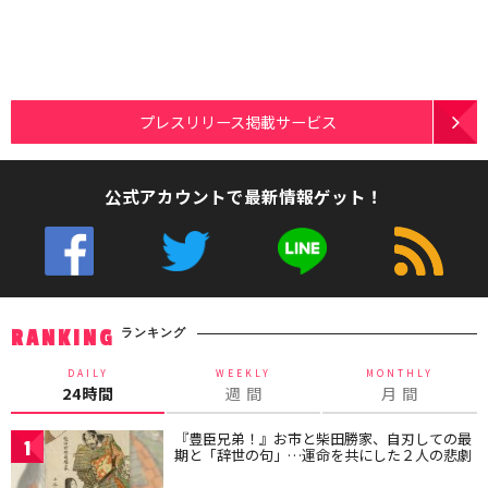
プレスリリース掲載サービス
公式アカウントで最新情報ゲット！
ランキング
RANKING
DAILY
WEEKLY
MONTHLY
24時間
週 間
月 間
『豊臣兄弟！』お市と柴田勝家、自刃しての最
1
期と「辞世の句」…運命を共にした２人の悲劇