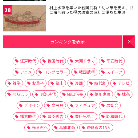
村上水軍を率いた戦国武将！幼い弟を支え、共
20
に海へ散った得居通幸の波乱に満ちた生涯
ランキングを表示
江戸時代
戦国時代
大河ドラマ
平安時代
アニメ
ロングセラー
戦国武将
スイーツ
雑学
お菓子
幕末
漫画
時代劇
テレビ
べらぼう
明治時代
織田信長
徳川家康
抹茶
デザイン
文房具
フィギュア
展覧会
鎌倉時代
豊臣秀吉
豊臣兄弟！
昭和時代
光る君へ
葛飾北斎
鎌倉殿の13人