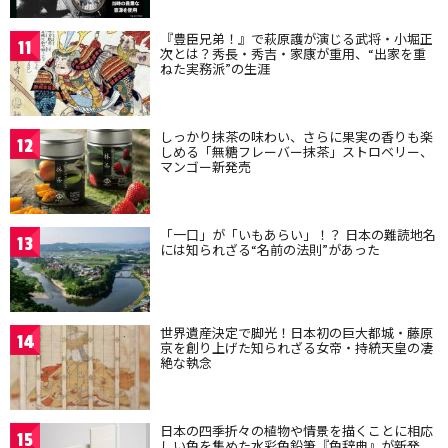
『豊臣兄弟！』で萩原護が演じる武将・小堀正
11
次とは？秀長・秀吉・家康が重用、“出家を重
ねた実務派”の生涯
しっかり抹茶の味わい、さらに果実の香りも楽
12
しめる「無糖フレーバー抹茶」ストロベリー、
マンゴー新発売
「一口」が「いもあらい」！？ 日本の難読地名
13
には知られざる“名前の法則”があった
世界遺産決定で脚光！日本初の巨大都城・藤原
14
京を創り上げた知られざる女帝・持統天皇の凄
絶な執念
日本の四季折々の植物や情景を描くことに相応
15
しい色を集めた水彩色鉛筆『色辞典』が新発