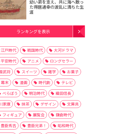
幼い弟を支え、共に海へ散っ
た得居通幸の波乱に満ちた生
涯
ランキングを表示
江戸時代
戦国時代
大河ドラマ
平安時代
アニメ
ロングセラー
国武将
スイーツ
雑学
お菓子
幕末
漫画
時代劇
テレビ
べらぼう
明治時代
織田信長
川家康
抹茶
デザイン
文房具
フィギュア
展覧会
鎌倉時代
豊臣秀吉
豊臣兄弟！
昭和時代