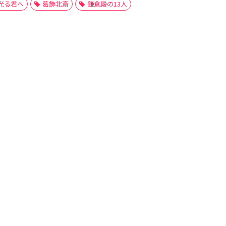
光る君へ
葛飾北斎
鎌倉殿の13人