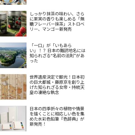
しっかり抹茶の味わい、さら
に果実の香りも楽しめる「無
糖フレーバー抹茶」ストロベ
リー、マンゴー新発売
「一口」が「いもあら
い」！？ 日本の難読地名には
知られざる“名前の法則”があ
った
世界遺産決定で脚光！日本初
の巨大都城・藤原京を創り上
げた知られざる女帝・持統天
皇の凄絶な執念
日本の四季折々の植物や情景
を描くことに相応しい色を集
めた水彩色鉛筆『色辞典』が
新発売！