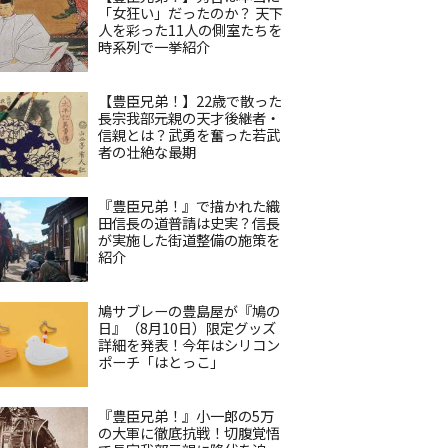
「女狂い」だったのか？ 天下
人を彩った11人の側室たちを
時系列で一挙紹介
【豊臣兄弟！】22歳で散った
長宗我部元親の天才後継者・
信親とは？武勇を奮った若武
者の壮絶な最期
『豊臣兄弟！』で描かれた織
田信長の道普請は史実？信長
が実施した街道整備の施策を
紹介
鳩サブレーの豊島屋が『鳩の
日』（8月10日）限定グッズ
詳細を発表！今年はシリコン
ポーチ「はとっこ」
『豊臣兄弟！』小一郎の5万
の大軍に徹底抗戦！切腹覚悟