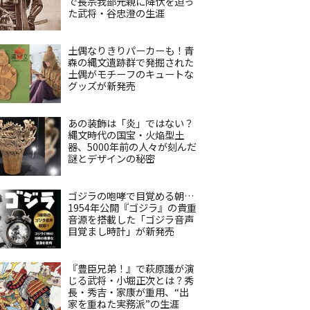
で長宗我部元親に降伏を迫っ
た武将・谷忠澄の生涯
土偶なりきりパーカーも！青
森の縄文遺跡群で発掘された
土偶がモチーフのキュートな
グッズが新発売
あの装飾は「炎」ではない？
縄文時代の国宝・火焔型土
器、5000年前の人々が刻んだ
謎とデザインの秘密
ゴジラの咆哮で目覚める朝…
1954年公開『ゴジラ』の貴重
音源を搭載した「ゴジラ音声
目覚まし時計」が新発売
『豊臣兄弟！』で萩原護が演
じる武将・小堀正次とは？秀
長・秀吉・家康が重用、“出
家を重ねた実務派”の生涯