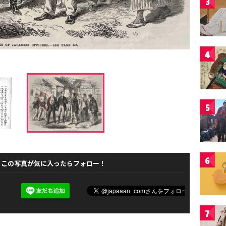
3
4
5
6
この写真が気に入ったらフォロー！
7