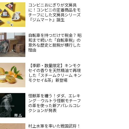
コンビニおにぎりが文房具
に！コンビニの定番商品をモ
チーフにした文房具シリーズ
『ジムマート』誕生
自転車を持つだけで税金？ 昭
和まで続いた「自転車税」の
意外な歴史と脱税が横行した
理由
【季節・数量限定】キンモク
セイの香りを天然精油で再現
した「スチームクリーム キン
モクセイ&茶」新登場
怪獣革を纏う！ダダ、エレキ
ング…ウルトラ怪獣モチーフ
の革を使った新アパレルコレ
クションが発表
村上水軍を率いた戦国武将！