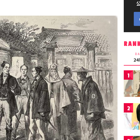
RAN
DA
2
1
2