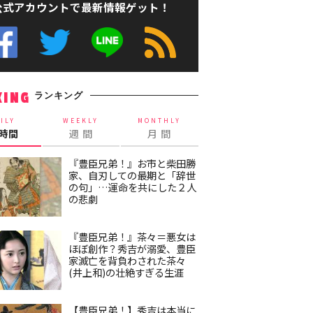
公式アカウントで最新情報ゲット！
ランキング
KING
ILY
WEEKLY
MONTHLY
4時間
週 間
月 間
『豊臣兄弟！』お市と柴田勝
家、自刃しての最期と「辞世
の句」…運命を共にした２人
の悲劇
『豊臣兄弟！』茶々＝悪女は
ほぼ創作？秀吉が溺愛、豊臣
家滅亡を背負わされた茶々
(井上和)の壮絶すぎる生涯
【豊臣兄弟！】秀吉は本当に